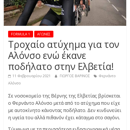
R
E
S
FORMULA 1
ΑΓΩΝΕΣ
Τροχαίο ατύχημα για τον
S
Αλόνσο ενώ έκανε
ποδήλατο στην Ελβετία!
C
A
11 Φεβρουαρίου 2021
ΓΙΩΡΓΟΣ ΒΑΡΙΝΟΣ
Φερνάντο
R
Αλόνσο
S
,
Σε νοσοκομείο της Βέρνης της Ελβετίας βρίσκεται
M
ο Φερνάντο Αλόνσο μετά από το ατύχημα που είχε
O
με αυτοκίνητο κάνοντας ποδήλατο. Δεν κινδυνεύει
T
η υγεία του αλλά πιθανόν έχει κάταγμα στο σαγόνι.
O
R
Σύμφωνα με τα περισσότερα ειδησιογραφικά μέσα,