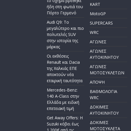
το όχημα βρέθηκε
KART
ήδη στη φωτιά του
Πόρτο Γερμενό
MotoGP
Audi Q9: Το
SUPERCARS
μεγαλύτερο και πιο
WRC
πολυτελές SUV
στην ιστορία της
ΑΓΩΝΕΣ
μάρκας
ΑΓΩΝΕΣ
Οι εκθέσεις
AYTOKINHTOY
Renault και Dacia
ΑΓΩΝΕΣ
της Χαλκιάς ΕΠΕ
ΜΟΤΟΣΥΚΛΕΤΩΝ
αποκτούν νέα
εταιρική ταυτότητα
ΑΠΟΨΗ
Mercedes-Benz:
ΒΑΘΜΟΛΟΓΙΑ
140 A-Class στην
WRC
Ελλάδα με ειδική
ΔΟΚΙΜΕΣ
επετειακή τιμή
ΑΥΤΟΚΙΝΗΤΟΥ
Get Away Offers: Η
ΔΟΚΙΜΕΣ
Suzuki κόβει έως
ΜΟΤΟΣΥΚΛΕΤΑ
1.200€ από τις