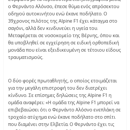
C
ο Φερνάντο Αλόνσο, έπεσε θύμα ενός απρόσεκτου
Y
οδηγού αυτοκινήτου ενώ έκανε ποδήλατο. Ο
C
39χρονος πιλότος της Alpine F1 έχει κάταγμα στο
L
σαγόνι, αλλά δεν κινδυνεύει η υγεία του.
E
Μεταφέρεται σε νοσοκομείο της Βέρνης, όπου και
S
θα υποβληθεί σε εγχείρηση σε ειδική ορθοπεδική
&
μονάδα που είναι εξειδικευμένη σε τέτοιου είδους
M
τραυματισμούς.
O
R
E
Ο δύο φορές πρωταθλητής, ο οποίος ετοιμάζεται
για την μεγάλη επιστροφή του δεν διατρέχει
κίνδυνο. Σε επίσημες δηλώσεις της Alpine F1 η
ομάδα αναφέρει: «Η ομάδα της Alpine F1 μπορεί να
επιβεβαιώσει ότι ο Φερνάντο Αλόσνο ενεπλάκη σε
τροχαίο ατύχημα ενώ έκανε ποδήλατο στο σπίτι
που διαμένει στην Ελβετία. Ο Φερνάντο έχει τις