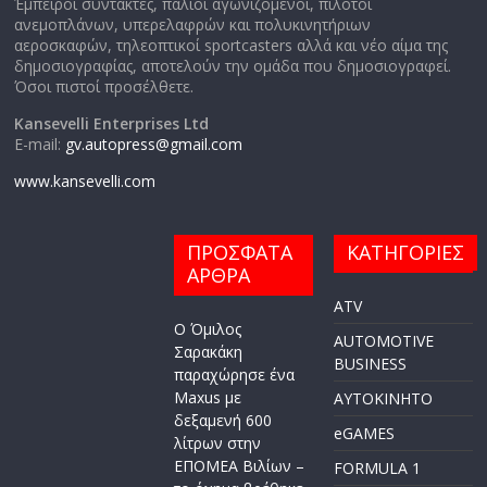
Έμπειροι συντάκτες, παλιοί αγωνιζόμενοι, πιλότοι
ανεμοπλάνων, υπερελαφρών και πολυκινητήριων
αεροσκαφών, τηλεοπτικοί sportcasters αλλά και νέο αίμα της
δημοσιογραφίας, αποτελούν την ομάδα που δημοσιογραφεί.
Όσοι πιστοί προσέλθετε.
Kansevelli Enterprises Ltd
E-mail:
gv.autopress@gmail.com
www.kansevelli.com
ΠΡΟΣΦΑΤΑ
ΚΑΤΗΓΟΡΙΕΣ
ΑΡΘΡΑ
ATV
Ο Όμιλος
AUTOMOTIVE
Σαρακάκη
BUSINESS
παραχώρησε ένα
Maxus με
AYTOKINHTO
δεξαμενή 600
eGAMES
λίτρων στην
ΕΠΟΜΕΑ Βιλίων –
FORMULA 1