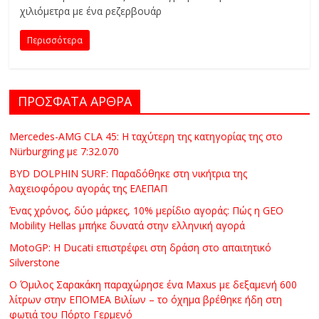
C
χιλιόμετρα με ένα ρεζερβουάρ
Y
Περισσότερα
C
L
E
S
ΠΡΟΣΦΑΤΑ ΑΡΘΡΑ
&
M
Mercedes-AMG CLA 45: Η ταχύτερη της κατηγορίας της στο
O
Nürburgring με 7:32.070
R
BYD DOLPHIN SURF: Παραδόθηκε στη νικήτρια της
E
λαχειοφόρου αγοράς της ΕΛΕΠΑΠ
Ένας χρόνος, δύο μάρκες, 10% μερίδιο αγοράς: Πώς η GEO
Mobility Hellas μπήκε δυνατά στην ελληνική αγορά
MotoGP: Η Ducati επιστρέφει στη δράση στο απαιτητικό
Silverstone
Ο Όμιλος Σαρακάκη παραχώρησε ένα Maxus με δεξαμενή 600
λίτρων στην ΕΠΟΜΕΑ Βιλίων – το όχημα βρέθηκε ήδη στη
φωτιά του Πόρτο Γερμενό