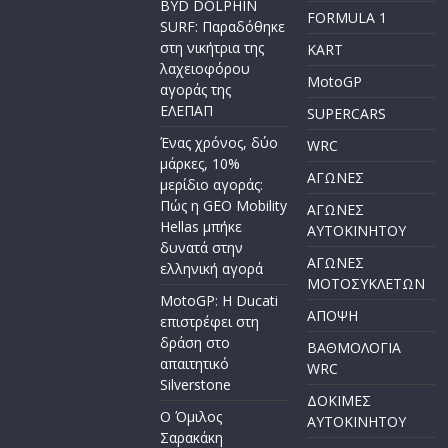
BYD DOLPHIN
FORMULA 1
SURF: Παραδόθηκε
στη νικήτρια της
KART
λαχειοφόρου
MotoGP
αγοράς της
ΕΛΕΠΑΠ
SUPERCARS
Ένας χρόνος, δύο
WRC
μάρκες, 10%
ΑΓΩΝΕΣ
μερίδιο αγοράς:
Πώς η GEO Mobility
ΑΓΩΝΕΣ
Hellas μπήκε
AYTOKINHTOY
δυνατά στην
ΑΓΩΝΕΣ
ελληνική αγορά
ΜΟΤΟΣΥΚΛΕΤΩΝ
MotoGP: Η Ducati
ΑΠΟΨΗ
επιστρέφει στη
δράση στο
ΒΑΘΜΟΛΟΓΙΑ
απαιτητικό
WRC
Silverstone
ΔΟΚΙΜΕΣ
Ο Όμιλος
ΑΥΤΟΚΙΝΗΤΟΥ
Σαρακάκη