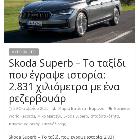
R
E
S
S
AYTOKINHTO
Skoda Superb – Το ταξίδι
C
που έγραψε ιστορία:
A
2.831 χιλιόμετρα με ένα
R
S
ρεζερβουάρ
,
M
29 Οκτωβρίου 2025
Μαρία Βατίστα - Βαρίνου
Guinness
O
,
,
,
,
World Records
Miko Marczyk
Skoda Superb
αποδοτικότητα
T
παγκόσμιο ρεκόρ κατανάλωσης
O
R
Skoda Superb – Το ταξίδι που έγραψε ιστορία: 2.831