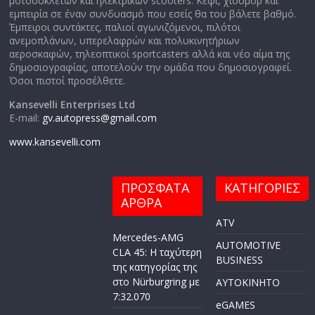
μοτοσυκλετών και ηλεκτρικών scooters. Κέφι, χιούμορ και
εμπειρία σε έναν συνδυασμό που εσείς θα του βάλετε βαθμό.
Έμπειροι συντάκτες, παλιοί αγωνιζόμενοι, πιλότοι
ανεμοπλάνων, υπερελαφρών και πολυκινητήριων
αεροσκαφών, τηλεοπτικοί sportcasters αλλά και νέο αίμα της
δημοσιογραφίας, αποτελούν την ομάδα που δημοσιογραφεί.
Όσοι πιστοί προσέλθετε.
Kansevelli Enterprises Ltd
E-mail:
gv.autopress@gmail.com
www.kansevelli.com
ΠΡΟΣΦΑΤΑ
ΚΑΤΗΓΟΡΙΕΣ
ΑΡΘΡΑ
ATV
Mercedes-AMG
AUTOMOTIVE
CLA 45: Η ταχύτερη
BUSINESS
της κατηγορίας της
στο Nürburgring με
AYTOKINHTO
7:32.070
eGAMES