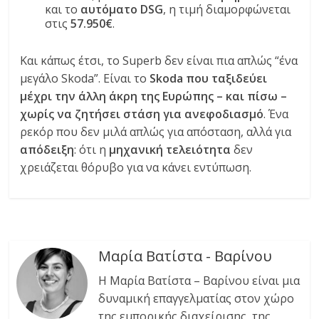
και το
αυτόματο DSG
, η τιμή διαμορφώνεται
στις
57.950€
.
Και κάπως έτσι, το Superb δεν είναι πια απλώς “ένα
μεγάλο Skoda”. Είναι το
Skoda που ταξιδεύει
μέχρι την άλλη άκρη της Ευρώπης – και πίσω –
χωρίς να ζητήσει στάση για ανεφοδιασμό
. Ένα
ρεκόρ που δεν μιλά απλώς για απόσταση, αλλά για
απόδειξη
: ότι η
μηχανική τελειότητα
δεν
χρειάζεται θόρυβο για να κάνει εντύπωση.
Μαρία Βατίστα - Βαρίνου
Η Μαρία Βατίστα – Βαρίνου είναι μια
δυναμική επαγγελματίας στον χώρο
της εμπορικής διαχείρισης, της