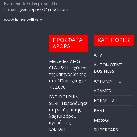
Kansevelli Enterprises Ltd
E-mail:
gv.autopress@gmail.com
www.kansevelli.com
ΠΡΟΣΦΑΤΑ
ΚΑΤΗΓΟΡΙΕΣ
ΑΡΘΡΑ
ATV
Mercedes-AMG
AUTOMOTIVE
CLA 45: Η ταχύτερη
BUSINESS
της κατηγορίας της
στο Nürburgring με
AYTOKINHTO
7:32.070
eGAMES
BYD DOLPHIN
FORMULA 1
SURF: Παραδόθηκε
στη νικήτρια της
KART
λαχειοφόρου
MotoGP
αγοράς της
ΕΛΕΠΑΠ
SUPERCARS