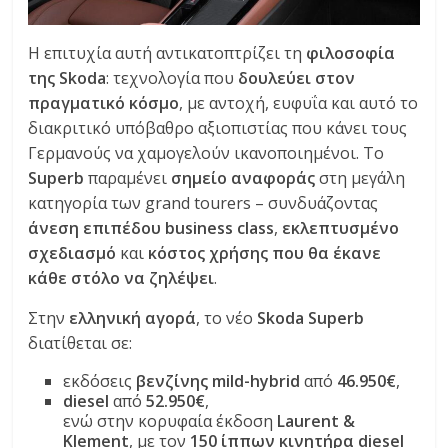
Η επιτυχία αυτή αντικατοπτρίζει τη
φιλοσοφία
της Skoda
: τεχνολογία που
δουλεύει στον
πραγματικό κόσμο
, με αντοχή, ευφυΐα και αυτό το
διακριτικό υπόβαθρο αξιοπιστίας που κάνει τους
Γερμανούς να χαμογελούν ικανοποιημένοι. Το
Superb
παραμένει
σημείο αναφοράς
στη μεγάλη
κατηγορία των grand tourers – συνδυάζοντας
άνεση επιπέδου business class
,
εκλεπτυσμένο
σχεδιασμό
και
κόστος χρήσης που θα έκανε
κάθε στόλο να ζηλέψει
.
Στην
ελληνική αγορά
, το νέο
Skoda Superb
διατίθεται σε:
εκδόσεις
βενζίνης mild-hybrid
από
46.950€
,
diesel
από
52.950€
,
ενώ στην κορυφαία έκδοση
Laurent &
Klement
, με τον
150 ίππων κινητήρα diesel