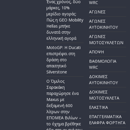
Ένας χρόνος, δύο
WRC
μάρκες, 10%
ΑΓΩΝΕΣ
μερίδιο αγοράς:
Πώς η GEO Mobility
ΑΓΩΝΕΣ
Hellas μπήκε
AYTOKINHTOY
δυνατά στην
ΑΓΩΝΕΣ
ελληνική αγορά
ΜΟΤΟΣΥΚΛΕΤΩΝ
MotoGP: Η Ducati
ΑΠΟΨΗ
επιστρέφει στη
δράση στο
ΒΑΘΜΟΛΟΓΙΑ
απαιτητικό
WRC
Silverstone
ΔΟΚΙΜΕΣ
Ο Όμιλος
ΑΥΤΟΚΙΝΗΤΟΥ
Σαρακάκη
ΔΟΚΙΜΕΣ
παραχώρησε ένα
ΜΟΤΟΣΥΚΛΕΤΑ
Maxus με
δεξαμενή 600
ΕΛΑΣΤΙΚΑ
λίτρων στην
ΕΠΑΓΓΕΛΜΑΤΙΚΑ
ΕΠΟΜΕΑ Βιλίων –
ΕΛΑΦΡΑ ΦΟΡΤΗΓΑ
το όχημα βρέθηκε
ήδη στη φωτιά του