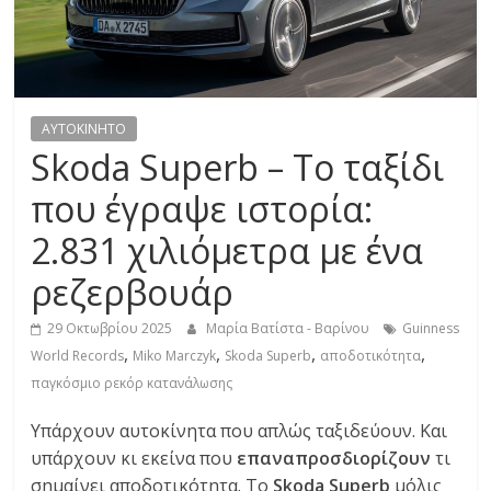
R
E
S
AYTOKINHTO
Skoda Superb – Το ταξίδι
S
που έγραψε ιστορία:
2.831 χιλιόμετρα με ένα
C
A
ρεζερβουάρ
R
S
29 Οκτωβρίου 2025
Μαρία Βατίστα - Βαρίνου
Guinness
,
,
,
,
,
World Records
Miko Marczyk
Skoda Superb
αποδοτικότητα
M
παγκόσμιο ρεκόρ κατανάλωσης
O
T
Υπάρχουν αυτοκίνητα που απλώς ταξιδεύουν. Και
O
υπάρχουν κι εκείνα που
επαναπροσδιορίζουν
τι
R
σημαίνει αποδοτικότητα. Το
Skoda Superb
μόλις