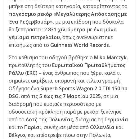
C
μπήκε στη δεύτερη κατηγορία, καταρρίπτοντας το
Y
παγκόσμιο ρεκόρ «Μεγαλύτερης Απόστασης με
C
Ένα Ρεζερβουάρ»
, με μια επίδοση που δύσκολα
L
θα ξεπεραστεί:
2.831 χιλιόμετρα
με
ένα μόνο
E
γέμισμα πετρελαίου
, όπως αναγνωρίστηκε
S
επισήμως από το
Guinness World Records
.
&
M
Στο κάθισμα του οδηγού βρέθηκε ο
Miko Marczyk
,
O
πρωταθλητής του
Ευρωπαϊκού Πρωταθλήματος
R
Ράλλυ (ERC)
– ένας άνθρωπος που ξέρει καλά τι
E
σημαίνει ακρίβεια, υπομονή και τέλεια γραμμή.
Οδήγησε ένα
Superb Sports Wagon 2.0 TDI 150 hp
DSG
, από τις
5 έως τις 7 Μαρτίου 2025
, σε μια
διαδρομή που έμοιαζε περισσότερο με
οδυσσειακή πρόκληση παρά με ρεκόρ: ξεκίνησε
από το
Λοτζ της Πολωνίας
, διέσχισε τη
Γερμανία
και το
Παρίσι
, συνέχισε μέσα από
Ολλανδία
και
Βέλγιο
, και επέστρεψε πίσω στην Πολωνία,