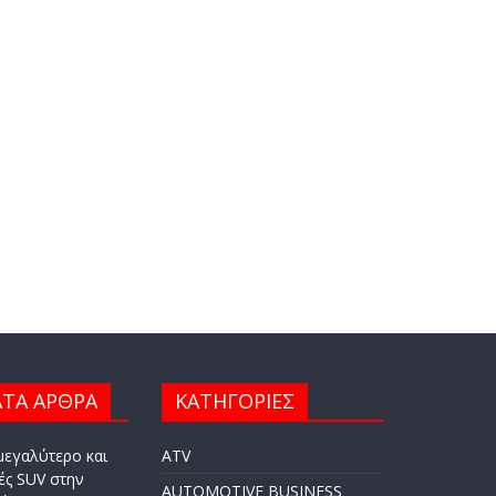
ΤΑ ΑΡΘΡΑ
ΚΑΤΗΓΟΡΙΕΣ
μεγαλύτερο και
ATV
ές SUV στην
AUTOMOTIVE BUSINESS