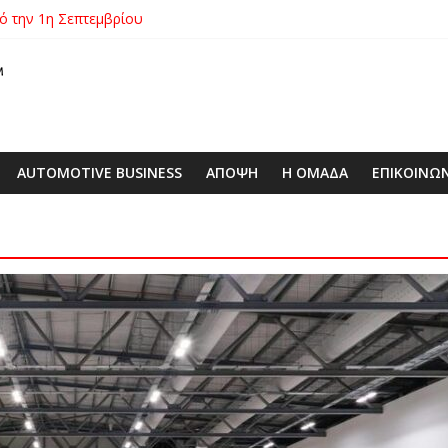
πό την 1η Σεπτεμβρίου
λές SUV στην ιστορία της μάρκας
ιάς ΕΠΕ αποκτούν νέα εταιρική ταυτότητα
 με ειδική επετειακή τιμή
00€ από τις τιμές των V-Strom
AUTOMOTIVE BUSINESS
ΑΠΟΨΗ
Η ΟΜΑΔΑ
ΕΠΙΚΟΙΝΩ