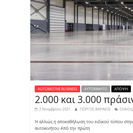
S
S
C
A
R
S
,
M
O
T
AUTOMOTIVE BUSINESS
AYTOKINHTO
ΑΠΟΨΗ
O
2.000 και 3.000 πράσ
R
C
2 Νοεμβρίου 2021
ΓΙΩΡΓΟΣ ΒΑΡΙΝΟΣ
CHAOS
Y
C
Ή αλλιώς η αποκαθήλωση του ειδικού τύπου στην
L
αυτοκινήτου Από την πρώτη