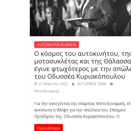
AUTOMOTIVE BUSINESS
Ο κόσμος του αυτοκινήτου, τη
μοτοσυκλέτας και της Θάλασσα
έγινε φτωχότερος με την απώλ
του Οδυσσέα Κυριακόπουλου
21 Μαρτίου 2022
AUTOPRESS TEAM
Μοτοδυναμική
Για την οικογένεια της εταιρείας Μοτοδυναμική, εί
ανείπωτη η θλίψη για την απώλεια του Επίτιμου
Προέδρου της, Οδυσσέα Κυριακόπουλου. Ο
Περισσότερα