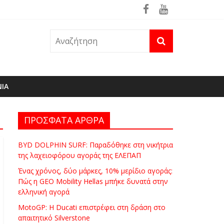
ρά
θηκε ήδη στη φωτιά του Πόρτο Γερμενό
ΝΙΑ
ΠΡΟΣΦΑΤΑ ΑΡΘΡΑ
BYD DOLPHIN SURF: Παραδόθηκε στη νικήτρια
της λαχειοφόρου αγοράς της ΕΛΕΠΑΠ
Ένας χρόνος, δύο μάρκες, 10% μερίδιο αγοράς:
Πώς η GEO Mobility Hellas μπήκε δυνατά στην
ελληνική αγορά
MotoGP: Η Ducati επιστρέφει στη δράση στο
απαιτητικό Silverstone