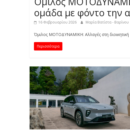
Όμιλος ΜΟΤΟΔΥΝΑΜΙΚΗ
S
ομάδα με φόντο την 
S
16 Φεβρουαρίου 2026
Μαρία Βατίστα - Βαρίνου
C
Όμιλος ΜΟΤΟΔΥΝΑΜΙΚΗ: Αλλαγές στη διοικητική 
A
Περισσότερα
R
S
,
M
O
T
O
R
C
Y
C
L