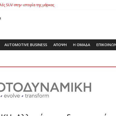
λές SUV στην ιστορία της μάρκας
ικήτρια της λαχειοφόρου αγοράς της ΕΛΕΠΑΠ
αγοράς: Πώς η GEO Mobility Hellas μπήκε δυνατά στην ελληνική αγο
 στο απαιτητικό Silverstone
xus με δεξαμενή 600 λίτρων στην ΕΠΟΜΕΑ Βιλίων – το όχημα βρέ
AUTOMOTIVE BUSINESS
ΑΠΟΨΗ
Η ΟΜΑΔΑ
ΕΠΙΚΟΙΝΩ