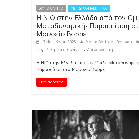
E
S
AYTOKINHTO
ΥΒΡΙΔΙΚΑ-ΗΛΕΚΤΡΙΚΑ
Η NIO στην Ελλάδα από τον Όμ
&
M
Μοτοδυναμική- Παρουσίαση σ
O
Μουσείο Βορρέ
R
13 Νοεμβρίου 2025
Μαρία Βατίστα - Βαρίνου
E
,
,
nio
ηλεκτρικά αυτοκίνητα
Μοτοδυναμική
Η NIO στην Ελλάδα από τον Όμιλο Μοτοδυναμική
Παρουσίαση στο Μουσείο Βορρέ
Περισσότερα