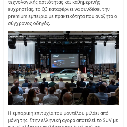
τεχνολογικής αρτιότητας και καθημερινής
C
ευχρηστίας, το Q3 καταφέρνει να συνδέσει την
Y
premium εμπειρία με πρακτικότητα που αναζητά ο
C
σύγχρονος οδηγός.
L
E
S
&
M
O
R
E
Η εμπορική επιτυχία του μοντέλου μιλάει από
μόνη της. Στην ελληνική αγορά αποτελεί το SUV με