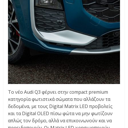
Το νέο Audi Q3 φέρνει στην compact premium
κατηγορία φωτιστικά σώματα που αλλάζουν τα
δεδομένα, με τους Digital Matrix LED προβολείς
και τα Digital OLED πίσω φώτα να μην φωτίζουν
απλώς τον δρόμο, αλλά να επικοινωνούν και να
προειδοποιούν. Οι Matrix LED χρησιμοποιούν