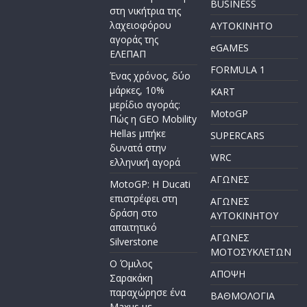
BUSINESS
στη νικήτρια της
λαχειοφόρου
AYTOKINHTO
αγοράς της
eGAMES
ΕΛΕΠΑΠ
FORMULA 1
Ένας χρόνος, δύο
μάρκες, 10%
KART
μερίδιο αγοράς:
MotoGP
Πώς η GEO Mobility
Hellas μπήκε
SUPERCARS
δυνατά στην
WRC
ελληνική αγορά
ΑΓΩΝΕΣ
MotoGP: Η Ducati
επιστρέφει στη
ΑΓΩΝΕΣ
δράση στο
AYTOKINHTOY
απαιτητικό
ΑΓΩΝΕΣ
Silverstone
ΜΟΤΟΣΥΚΛΕΤΩΝ
Ο Όμιλος
ΑΠΟΨΗ
Σαρακάκη
παραχώρησε ένα
ΒΑΘΜΟΛΟΓΙΑ
Maxus με