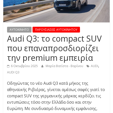
R
E
S
AYTOKINHTO
ΠΑΡΟΥΣΙΑΣΕΙΣ ΑΥΤΟΚΙΝΗΤΟΥ
Audi Q3: το compact SUV
S
που επαναπροσδιορίζει
την premium εμπειρία
C
A
,
6 Οκτωβρίου 2025
Μαρία Βατίστα - Βαρίνου
AUDI
R
AUDI Q3
S
,
Οδηγώντας το νέο Audi Q3 κατά μήκος της
M
αθηναϊκής Ριβιέρας, γίνεται αμέσως σαφές γιατί το
O
compact SUV της γερμανικής μάρκας κερδίζει τις
T
εντυπώσεις τόσο στην Ελλάδα όσο και στην
O
Ευρώπη. Με συνδυασμό δυναμικής εμφάνισης,
R