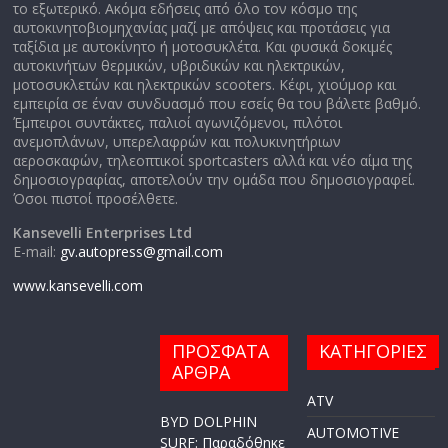
το εξωτερικό. Ακόμα εδήσεις από όλο τον κόσμο της
αυτοκινητοβιομηχανίας μαζί με απόψεις και προτάσεις για
ταξίδια με αυτοκίνητο ή μοτοσυκλέτα. Και φυσικά δοκιμές
αυτοκινήτων θερμικών, υβριδικών και ηλεκτρικών,
μοτοσυκλετών και ηλεκτρικών scooters. Κέφι, χιούμορ και
εμπειρία σε έναν συνδυασμό που εσείς θα του βάλετε βαθμό.
Έμπειροι συντάκτες, παλιοί αγωνιζόμενοι, πιλότοι
ανεμοπλάνων, υπερελαφρών και πολυκινητήριων
αεροσκαφών, τηλεοπτικοί sportcasters αλλά και νέο αίμα της
δημοσιογραφίας, αποτελούν την ομάδα που δημοσιογραφεί.
Όσοι πιστοί προσέλθετε.
Kansevelli Enterprises Ltd
E-mail:
gv.autopress@gmail.com
www.kansevelli.com
ΠΡΟΣΦΑΤΑ
ΚΑΤΗΓΟΡΙΕΣ
ΑΡΘΡΑ
ATV
BYD DOLPHIN
AUTOMOTIVE
SURF: Παραδόθηκε