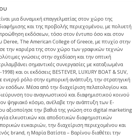
νου
είναι μια δυναμική επαγγελματίας στον χώρο της
 διαφήμισης και της προβολής περιεχομένου, με πολυετή
 προώθηση εκδόσεων, τόσο στον έντυπο όσο και στον
Deree, The American College of Greece, με πτυχίο στην
ησε την καριέρα της στον χώρο των γραφικών τεχνών
λύτιμες γνώσεις στην σχεδίαση και την οπτική
περιλαμβάνει σημαντικές συνεργασίες με καταξιωμένα
998) και οι εκδόσεις BESTEVER, LUXURY BOAT & SUV,
 ενεργό ρόλο στην εμπορική ανάπτυξη, την στρατηγική
ν εσόδων. Μέσα από την διαχείριση πελατολογίου και
διεύρυνση του αναγνωστικού και διαφημιστικού κοινού
τον ψηφιακό κόσμο, ανέλαβε την ανάπτυξη των E-
αξιοποίησε την βαθιά της γνώση στο digital marketing
ργία ελκυστικών και αποδοτικών διαφημιστικών
πορικών ευκαιριών, την διαχείριση περιεχομένου και
νός brand, η Μαρία Βατίστα – Βαρίνου διαθέτει την