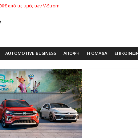
00€ από τις τιμές των V-Strom
xus με δεξαμενή 600 λίτρων στην ΕΠΟΜΕΑ Βιλίων – το όχημα βρέ
λές SUV στην ιστορία της μάρκας
ιάς ΕΠΕ αποκτούν νέα εταιρική ταυτότητα
 με ειδική επετειακή τιμή
AUTOMOTIVE BUSINESS
ΑΠΟΨΗ
Η ΟΜΑΔΑ
ΕΠΙΚΟΙΝΩ