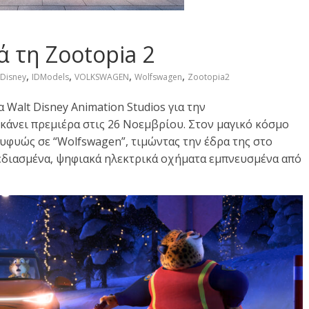
 τη Zootopia 2
,
,
,
,
Disney
IDModels
VOLKSWAGEN
Wolfswagen
Zootopia2
 Walt Disney Animation Studios για την
 κάνει πρεμιέρα στις 26 Νοεμβρίου. Στον μαγικό κόσμο
ευφυώς σε “Wolfswagen”, τιμώντας την έδρα της στο
χεδιασμένα, ψηφιακά ηλεκτρικά οχήματα εμπνευσμένα από