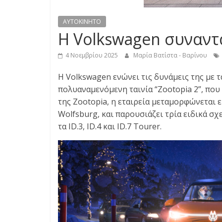
S
AYTOKINHTO
S
Η Volkswagen συναντά
4 Νοεμβρίου 2025
Μαρία Βατίστα - Βαρίνου
C
A
Η Volkswagen ενώνει τις δυνάμεις της με τα
R
πολυαναμενόμενη ταινία “Zootopia 2”, που
S
της Zootopia, η εταιρεία μεταμορφώνεται 
,
Wolfsburg, και παρουσιάζει τρία ειδικά σ
M
τα ID.3, ID.4 και ID.7 Tourer.
O
T
O
R
C
Y
C
L