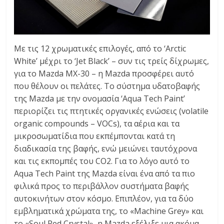
Με τις 12 χρωματικές επιλογές, από το ‘Arctic
White’ μέχρι το ‘Jet Black’ – συν τις τρείς δίχρωμες,
για το Mazda MX-30 – η Mazda προσφέρει αυτό
που θέλουν οι πελάτες. Το σύστημα υδατοβαφής
της Mazda με την ονομασία ‘Aqua Tech Paint’
περιορίζει τις πτητικές οργανικές ενώσεις (volatile
organic compounds – VOCs), τα αέρια και τα
μικροσωματίδια που εκπέμπονται κατά τη
διαδικασία της βαφής, ενώ μειώνει ταυτόχρονα
και τις εκπομπές του CO2. Για το λόγο αυτό το
Aqua Tech Paint της Mazda είναι ένα από τα πιο
φιλικά προς το περιβάλλον συστήματα βαφής
αυτοκινήτων στον κόσμο. Επιπλέον, για τα δύο
εμβληματικά χρώματα της, το «Machine Grey» και
το «Soul Red Crystal», η Mazda εξέλιξε μια ακόμα