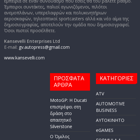
εμπειρία σε έναν συνδυασμό που εσείς θα του βάλετε βαθμό.
Έμπειροι συντάκτες, παλιοί αγωνιζόμενοι, πιλότοι
ανεμοπλάνων, υπερελαφρών και πολυκινητήριων
αεροσκαφών, τηλεοπτικοί sportcasters αλλά και νέο αίμα της
δημοσιογραφίας, αποτελούν την ομάδα που δημοσιογραφεί.
Όσοι πιστοί προσέλθετε.
Kansevelli Enterprises Ltd
E-mail:
gv.autopress@gmail.com
www.kansevelli.com
ΠΡΟΣΦΑΤΑ
ΚΑΤΗΓΟΡΙΕΣ
ΑΡΘΡΑ
ATV
MotoGP: Η Ducati
AUTOMOTIVE
επιστρέφει στη
BUSINESS
δράση στο
απαιτητικό
AYTOKINHTO
Silverstone
eGAMES
Ο Όμιλος