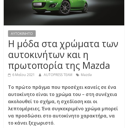
R
E
S
AYTOKINHTO
Η μόδα στα χρώματα των
S
αυτοκινήτων και η
πρωτοπορία της Mazda
C
A
6 Μαΐου 2021
AUTOPRESS TEAM
Mazda
R
S
Το πρώτο πράγμα που προσέχει κανείς σε ένα
,
αυτοκίνητο είναι το χρώμα του – στη συνέχεια
M
ακολουθεί το σχήμα, η σχεδίαση και οι
O
λεπτομέρειες. Ένα συγκεκριμένο χρώμα μπορεί
T
να προσδώσει στο αυτοκίνητο χαρακτήρα, να
O
το κάνει ξεχωριστό.
R