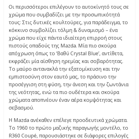
C
Οι περισσότεροι επιλέγουν το αυτοκίνητό τους σε
Y
χρώμα που συμβαδίζει με την προσωπικότητά
C
τους: Στις δυτικές κουλτούρες, για παράδειγμα, το
L
κόκκινο συμβολίζει τόλμη & δυναμισμό – ένα
E
χρώμα που είχε πάντα ιδιαίτερη επιρροή στους
S
πιστούς οπαδούς της Mazda. Μία πιο σκούρα
&
απόχρωση όπως το ‘Βαθύ Crystal Blue’, αντίθετα,
M
εκφράζει μία αίσθηση ηρεμίας και σοβαρότητας.
O
Το μαύρο αντανακλά την εξατομίκευση και την
R
εμπιστοσύνη στον εαυτό μας, το πράσινο την
E
προσέγγιση στη φύση, την άνεση και την ζωντάνια
της νεότητας, ενώ τα πιο ουδέτερα και σκούρα
χρώματα αποπνέουν έναν αέρα κομψότητας και
σεβασμού.
Η Mazda ανέκαθεν επέλεγε προοδευτικά χρώματα.
Το 1960 το πρώτο μαζικής παραγωγής μοντέλο, το
R360 Coupé, παρουσιάστηκε σε διάφορες επιλογές