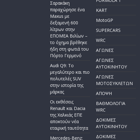
FORMULA 1
Σαρακάκη
παραχώρησε ένα
KART
Maxus με
MotoGP
δεξαμενή 600
λίτρων στην
SUPERCARS
ΕΠΟΜΕΑ Βιλίων –
WRC
το όχημα βρέθηκε
ήδη στη φωτιά του
ΑΓΩΝΕΣ
Πόρτο Γερμενό
ΑΓΩΝΕΣ
Audi Q9: Το
AYTOKINHTOY
μεγαλύτερο και πιο
ΑΓΩΝΕΣ
πολυτελές SUV
ΜΟΤΟΣΥΚΛΕΤΩΝ
στην ιστορία της
μάρκας
ΑΠΟΨΗ
Οι εκθέσεις
ΒΑΘΜΟΛΟΓΙΑ
Renault και Dacia
WRC
της Χαλκιάς ΕΠΕ
ΔΟΚΙΜΕΣ
αποκτούν νέα
ΑΥΤΟΚΙΝΗΤΟΥ
εταιρική ταυτότητα
ΔΟΚΙΜΕΣ
Mercedes-Benz: