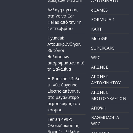
τιμές των V-Strom
AYTOKINHTO
Αλλαγή ηγεσίας
eGAMES
στη Volvo Car
FORMULA 1
Hellas από την 1η
Σεπτεμβρίου
KART
Hyundai:
MotoGP
Απομακρύνθηκαν
SUPERCARS
36 τόνοι
θαλάσσιων
WRC
απορριμμάτων από
ΑΓΩΝΕΣ
τη Σαλαμίνα
ΑΓΩΝΕΣ
Η Porsche έβαλε
AYTOKINHTOY
τη νέα Cayenne
Electric απέναντι
ΑΓΩΝΕΣ
στο μεγαλύτερο
ΜΟΤΟΣΥΚΛΕΤΩΝ
αεροσκάφος του
ΑΠΟΨΗ
κόσμου
ΒΑΘΜΟΛΟΓΙΑ
Ferrari 499P:
WRC
Ολοκλήρωσε τις
δοκιμές εξέλιξης