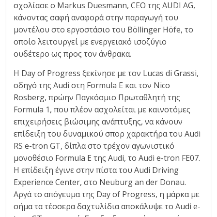
σχολίασε ο Markus Duesmann, CEO της AUDI AG,
κάνοντας σαφή αναφορά στην παραγωγή του
μοντέλου στο εργοστάσιο του Böllinger Höfe, το
οποίο λειτουργεί με ενεργειακό ισοζύγιο
ουδέτερο ως προς τον άνθρακα.
Η Day of Progress ξεκίνησε με τον Lucas di Grassi,
οδηγό της Audi στη Formula E και τον Nico
Rosberg, πρώην Παγκόσμιο Πρωταθλητή της
Formula 1, που πλέον ασχολείται με καινοτόμες
επιχειρήσεις βιώσιμης ανάπτυξης, να κάνουν
επίδειξη του δυναμικού σπορ χαρακτήρα του Audi
RS e-tron GT, δίπλα στο τρέχον αγωνιστικό
μονοθέσιο Formula E της Audi, το Audi e-tron FE07.
Η επίδειξη έγινε στην πίστα του Audi Driving
Experience Center, στο Neuburg an der Donau.
Αργά το απόγευμα της Day of Progress, η μάρκα με
σήμα τα τέσσερα δαχτυλίδια αποκάλυψε το Audi e-