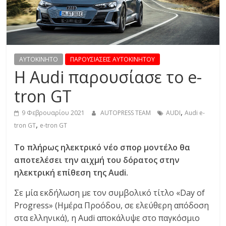
R
E
S
AYTOKINHTO
ΠΑΡΟΥΣΙΑΣΕΙΣ ΑΥΤΟΚΙΝΗΤΟΥ
H Audi παρουσίασε το e-
S
tron GT
C
,
9 Φεβρουαρίου 2021
AUTOPRESS TEAM
AUDI
Audi e-
A
,
tron GT
e-tron GT
R
Το πλήρως ηλεκτρικό νέο σπορ μοντέλο θα
S
,
αποτελέσει την αιχμή του δόρατος στην
M
ηλεκτρική επίθεση της Audi.
O
Σε μία εκδήλωση με τον συμβολικό τίτλο «Day of
T
Progress» (Ημέρα Προόδου, σε ελεύθερη απόδοση
O
στα ελληνικά), η Audi αποκάλυψε στο παγκόσμιο
R