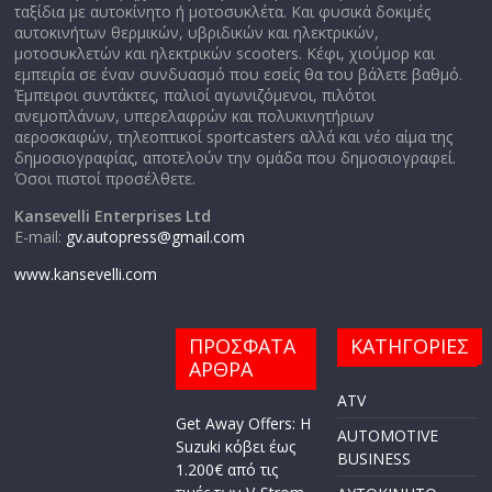
ταξίδια με αυτοκίνητο ή μοτοσυκλέτα. Και φυσικά δοκιμές
αυτοκινήτων θερμικών, υβριδικών και ηλεκτρικών,
μοτοσυκλετών και ηλεκτρικών scooters. Κέφι, χιούμορ και
εμπειρία σε έναν συνδυασμό που εσείς θα του βάλετε βαθμό.
Έμπειροι συντάκτες, παλιοί αγωνιζόμενοι, πιλότοι
ανεμοπλάνων, υπερελαφρών και πολυκινητήριων
αεροσκαφών, τηλεοπτικοί sportcasters αλλά και νέο αίμα της
δημοσιογραφίας, αποτελούν την ομάδα που δημοσιογραφεί.
Όσοι πιστοί προσέλθετε.
Kansevelli Enterprises Ltd
E-mail:
gv.autopress@gmail.com
www.kansevelli.com
ΠΡΟΣΦΑΤΑ
ΚΑΤΗΓΟΡΙΕΣ
ΑΡΘΡΑ
ATV
Get Away Offers: Η
AUTOMOTIVE
Suzuki κόβει έως
BUSINESS
1.200€ από τις