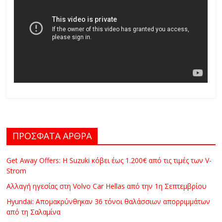
ΠΡΟΣΦΑΤΑ ΑΡΘΡΑ
Get Away Offers: Η Suzuki κόβει έως 1.200€ από τις τιμές των V-
Strom
Αλλαγή ηγεσίας στη Volvo Car Hellas από την 1η Σεπτεμβρίου
Hyundai: Απομακρύνθηκαν 36 τόνοι θαλάσσιων απορριμμάτων
από τη Σαλαμίνα