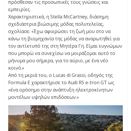
πρόσθεσαν τις προσωπικές τους γνώσεις και
εμπειρίες.
Χαρακτηριστικά, η Stella McCartney, διάσημη
σχεδιάστρια βιώσιμης μόδας πολυτελείας,
σχολίασε: «Έχω αφιερώσει τη ζωή μου στο να
κάνω τη βιομηχανία της μόδας να αναρωτηθεί για
τον αντίκτυπό της στη Μητέρα Γη. Είμαι ευγνώμων
που μπορώ να συνεχίσω να μοιράζομαι αυτό το
μήνυμα μου σήμερα, για το αύριο, με ένα νέο
κοινό.»
Από τη μεριά του, ο Lucas di Grassi, οδηγός της
Formula E χαρακτήρισε το Audi RS e-tron GT ως
«ένα ορόσημο στην ανάπτυξη ηλεκτροκίνητων
μοντέλων υψηλών επιδόσεων.»