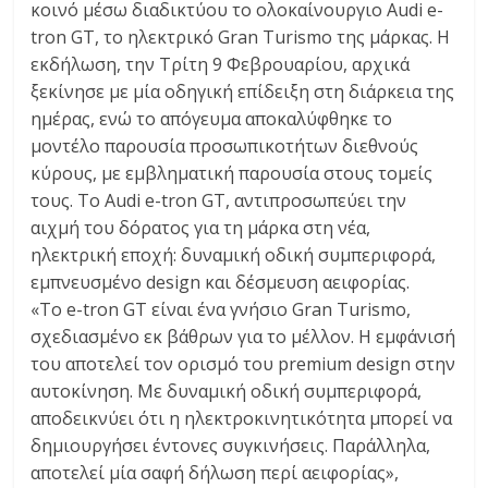
κοινό μέσω διαδικτύου το ολοκαίνουργιο Audi e-
C
tron GT, το ηλεκτρικό Gran Turismo της μάρκας. Η
Y
εκδήλωση, την Τρίτη 9 Φεβρουαρίου, αρχικά
C
ξεκίνησε με μία οδηγική επίδειξη στη διάρκεια της
L
E
ημέρας, ενώ το απόγευμα αποκαλύφθηκε το
S
μοντέλο παρουσία προσωπικοτήτων διεθνούς
&
κύρους, με εμβληματική παρουσία στους τομείς
M
τους. Το Audi e-tron GT, αντιπροσωπεύει την
O
αιχμή του δόρατος για τη μάρκα στη νέα,
R
ηλεκτρική εποχή: δυναμική οδική συμπεριφορά,
E
εμπνευσμένο design και δέσμευση αειφορίας.
«Το e-tron GT είναι ένα γνήσιο Gran Turismo,
σχεδιασμένο εκ βάθρων για το μέλλον. Η εμφάνισή
του αποτελεί τον ορισμό του premium design στην
αυτοκίνηση. Με δυναμική οδική συμπεριφορά,
αποδεικνύει ότι η ηλεκτροκινητικότητα μπορεί να
δημιουργήσει έντονες συγκινήσεις. Παράλληλα,
αποτελεί μία σαφή δήλωση περί αειφορίας»,