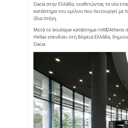
E
Dacia στην Ελλάδα, υιοθετώντας τα νέα ετ
S
κατάστημα του ομίλου που λειτουργεί με π
&
ίδια στέγη.
M
O
Μετά το boutique κατάστημα rnlt©Athens σ
R
Hellas επενδύει στη Βόρεια Ελλάδα, δημιου
E
Dacia.