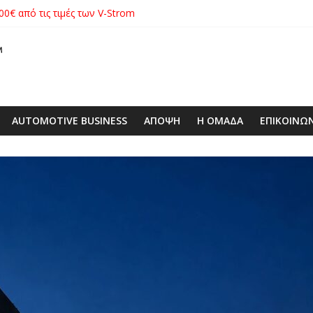
00€ από τις τιμές των V-Strom
xus με δεξαμενή 600 λίτρων στην ΕΠΟΜΕΑ Βιλίων – το όχημα βρέ
λές SUV στην ιστορία της μάρκας
ιάς ΕΠΕ αποκτούν νέα εταιρική ταυτότητα
 με ειδική επετειακή τιμή
AUTOMOTIVE BUSINESS
ΑΠΟΨΗ
Η ΟΜΑΔΑ
ΕΠΙΚΟΙΝΩ