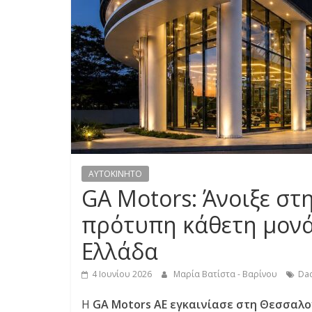
S
S
C
A
R
S
,
M
AYTOKINHTO
O
GA Motors: Άνοιξε σ
T
O
πρότυπη κάθετη μονά
R
Ελλάδα
C
Y
4 Ιουνίου 2026
Μαρία Βατίστα - Βαρίνου
Dac
C
L
Η
GA Motors AE
εγκαινίασε στη Θεσσαλ