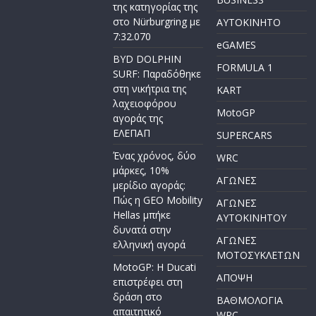
της κατηγορίας της
στο Nürburgring με
AYTOKINHTO
7:32.070
eGAMES
BYD DOLPHIN
FORMULA 1
SURF: Παραδόθηκε
στη νικήτρια της
KART
λαχειοφόρου
MotoGP
αγοράς της
ΕΛΕΠΑΠ
SUPERCARS
Ένας χρόνος, δύο
WRC
μάρκες, 10%
ΑΓΩΝΕΣ
μερίδιο αγοράς:
Πώς η GEO Mobility
ΑΓΩΝΕΣ
Hellas μπήκε
AYTOKINHTOY
δυνατά στην
ΑΓΩΝΕΣ
ελληνική αγορά
ΜΟΤΟΣΥΚΛΕΤΩΝ
MotoGP: Η Ducati
ΑΠΟΨΗ
επιστρέφει στη
δράση στο
ΒΑΘΜΟΛΟΓΙΑ
απαιτητικό
WRC