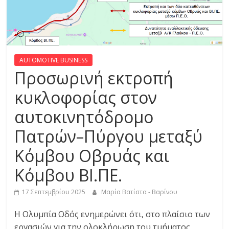
R
E
S
AUTOMOTIVE BUSINESS
Προσωρινή εκτροπή
S
κυκλοφορίας στον
αυτοκινητόδρομο
C
A
Πατρών–Πύργου μεταξύ
R
S
Κόμβου Οβρυάς και
,
Κόμβου ΒΙ.ΠΕ.
M
O
17 Σεπτεμβρίου 2025
Μαρία Βατίστα - Βαρίνου
T
O
Η Ολυμπία Οδός ενημερώνει ότι, στο πλαίσιο των
R
εργασιών για την ολοκλήρωση του τμήματος