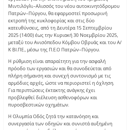
C
Μιντιλόγλι–Αλισσός του νέου αυτοκινητόδρομου
Y
Πατρών–Πύργου, θα εφαρμοστεί προσωρινή
C
εκτροπή της κυκλοφορίας και στις δύο
L
κατευθύνσεις, από τη Δευτέρα 15 Σεπτεμβρίου
E
2025 (14:00) έως την Κυριακή 30 Νοεμβρίου 2025,
S
μεταξύ του Ανισόπεδου Κόμβου Οβρυάς και του Α/
&
Κ ΒΙ.ΠΕ., μέσω της Π.Ε.Ο Πατρών–Πύργου.
M
O
Η ρύθμιση είναι απαραίτητη για την ασφαλή
R
πρόοδο των εργασιών και θα συνοδεύεται από
E
πλήρη σήμανση και συνεχή συντονισμό με τις
αρμόδιες αρχές, ώστε να περιοριστεί η όχληση.
Για περιπτώσεις έκτακτης ανάγκης έχει
προβλεφθεί διέλευση ασθενοφόρων και
πυροσβεστικών οχημάτων.
Η Ολυμπία Οδός ζητά την κατανόηση και
συνεργασία των οδηγών και συνιστά αυξημένη