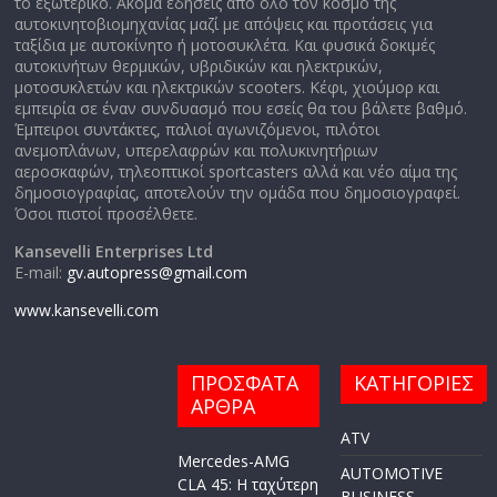
το εξωτερικό. Ακόμα εδήσεις από όλο τον κόσμο της
αυτοκινητοβιομηχανίας μαζί με απόψεις και προτάσεις για
ταξίδια με αυτοκίνητο ή μοτοσυκλέτα. Και φυσικά δοκιμές
αυτοκινήτων θερμικών, υβριδικών και ηλεκτρικών,
μοτοσυκλετών και ηλεκτρικών scooters. Κέφι, χιούμορ και
εμπειρία σε έναν συνδυασμό που εσείς θα του βάλετε βαθμό.
Έμπειροι συντάκτες, παλιοί αγωνιζόμενοι, πιλότοι
ανεμοπλάνων, υπερελαφρών και πολυκινητήριων
αεροσκαφών, τηλεοπτικοί sportcasters αλλά και νέο αίμα της
δημοσιογραφίας, αποτελούν την ομάδα που δημοσιογραφεί.
Όσοι πιστοί προσέλθετε.
Kansevelli Enterprises Ltd
E-mail:
gv.autopress@gmail.com
www.kansevelli.com
ΠΡΟΣΦΑΤΑ
ΚΑΤΗΓΟΡΙΕΣ
ΑΡΘΡΑ
ATV
Mercedes-AMG
AUTOMOTIVE
CLA 45: Η ταχύτερη
BUSINESS