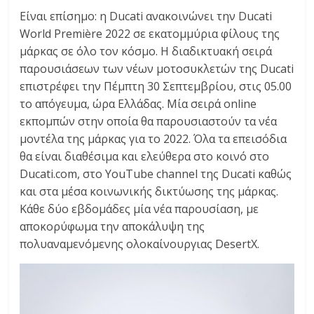
C
Είναι επίσημο: η Ducati ανακοινώνει την Ducati
Y
World Première 2022 σε εκατομμύρια φίλους της
C
μάρκας σε όλο τον κόσμο. Η διαδικτυακή σειρά
L
παρουσιάσεων των νέων μοτοσυκλετών της Ducati
E
επιστρέφει την Πέμπτη 30 Σεπτεμβρίου, στις 05.00
S
το απόγευμα, ώρα Ελλάδας. Μία σειρά online
&
εκπομπών στην οποία θα παρουσιαστούν τα νέα
M
μοντέλα της μάρκας για το 2022. Όλα τα επεισόδια
O
θα είναι διαθέσιμα και ελεύθερα στο κοινό στο
R
Ducati.com, στο YouTube channel της Ducati καθώς
E
και στα μέσα κοινωνικής δικτύωσης της μάρκας.
Κάθε δύο εβδομάδες μία νέα παρουσίαση, με
αποκορύφωμα την αποκάλυψη της
πολυαναμενόμενης ολοκαίνουργιας DesertX.