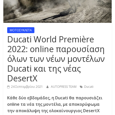
R
E
S
ΜΟΤΟΣΥΚΛΕΤΑ
Ducati World Première
S
2022: online παρουσίαση
όλων των νέων μοντέλων
C
A
Ducati και της νέας
R
S
DesertX
,
24 Σεπτεμβρίου 2021
AUTOPRESS TEAM
Ducati
M
O
Κάθε δύο εβδομάδες, η Ducati θα παρουσιάζει
T
online τα νέα της μοντέλα, με αποκορύφωμα
O
την αποκάλυψη της ολοκαίνουργιας DesertX
R