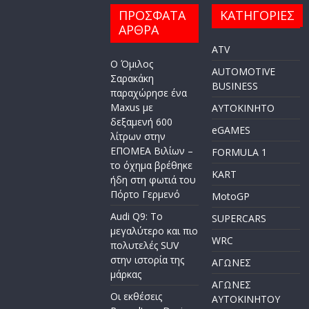
ΠΡΟΣΦΑΤΑ
ΚΑΤΗΓΟΡΙΕΣ
ΑΡΘΡΑ
ATV
Ο Όμιλος
AUTOMOTIVE
Σαρακάκη
BUSINESS
παραχώρησε ένα
Maxus με
AYTOKINHTO
δεξαμενή 600
eGAMES
λίτρων στην
ΕΠΟΜΕΑ Βιλίων –
FORMULA 1
το όχημα βρέθηκε
KART
ήδη στη φωτιά του
Πόρτο Γερμενό
MotoGP
Audi Q9: Το
SUPERCARS
μεγαλύτερο και πιο
WRC
πολυτελές SUV
στην ιστορία της
ΑΓΩΝΕΣ
μάρκας
ΑΓΩΝΕΣ
Οι εκθέσεις
AYTOKINHTOY