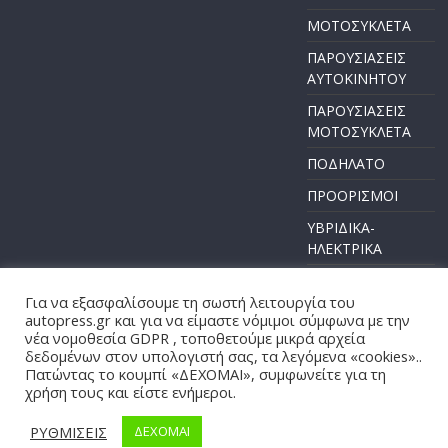
ΜΟΤΟΣΥΚΛΕΤΑ
ΠΑΡΟΥΣΙΑΣΕΙΣ
ΑΥΤΟΚΙΝΗΤΟΥ
ΠΑΡΟΥΣΙΑΣΕΙΣ
ΜΟΤΟΣΥΚΛΕΤΑ
ΠΟΔΗΛΑΤΟ
ΠΡΟΟΡΙΣΜΟΙ
ΥΒΡΙΔΙΚΑ-
ΗΛΕΚΤΡΙΚΑ
Για να εξασφαλίσουμε τη σωστή λειτουργία του
autopress.gr και για να είμαστε νόμιμοι σύμφωνα με την
νέα νομοθεσία GDPR , τοποθετούμε μικρά αρχεία
Πνευματικά Δικαιώματα © 2026
AUTOPRESS
. Τα πνευματικά
δεδομένων στον υπολογιστή σας, τα λεγόμενα «cookies»..
δικαιώματα προστατεύονται.
Πατώντας το κουμπί «ΔΕΧΟΜΑΙ», συμφωνείτε για τη
χρήση τους και είστε ενήμεροι.
Θέμα:
ColorMag
από ThemeGrill. Κατασκευασμένο με
WordPress
.
ΡΥΘΜΙΣΕΙΣ
ΔΕΧΟΜΑΙ