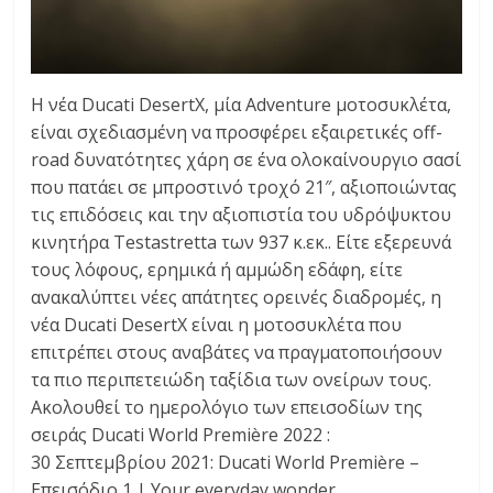
Η νέα Ducati DesertX, μία Adventure μοτοσυκλέτα,
είναι σχεδιασμένη να προσφέρει εξαιρετικές off-
road δυνατότητες χάρη σε ένα ολοκαίνουργιο σασί
που πατάει σε μπροστινό τροχό 21″, αξιοποιώντας
τις επιδόσεις και την αξιοπιστία του υδρόψυκτου
κινητήρα Testastretta των 937 κ.εκ.. Είτε εξερευνά
τους λόφους, ερημικά ή αμμώδη εδάφη, είτε
ανακαλύπτει νέες απάτητες ορεινές διαδρομές, η
νέα Ducati DesertX είναι η μοτοσυκλέτα που
επιτρέπει στους αναβάτες να πραγματοποιήσουν
τα πιο περιπετειώδη ταξίδια των ονείρων τους.
Ακολουθεί το ημερολόγιο των επεισοδίων της
σειράς Ducati World Première 2022 :
30 Σεπτεμβρίου 2021: Ducati World Première –
Επεισόδιο 1 | Your everyday wonder