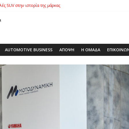
λές SUV στην ιστορία της μάρκας
ικήτρια της λαχειοφόρου αγοράς της ΕΛΕΠΑΠ
αγοράς: Πώς η GEO Mobility Hellas μπήκε δυνατά στην ελληνική αγο
 στο απαιτητικό Silverstone
xus με δεξαμενή 600 λίτρων στην ΕΠΟΜΕΑ Βιλίων – το όχημα βρέ
AUTOMOTIVE BUSINESS
ΑΠΟΨΗ
Η ΟΜΑΔΑ
ΕΠΙΚΟΙΝΩ