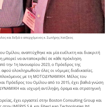
λος και δεξιά ο απερχόμενος κ. Σωτήρης Χατζίκος
υ Ομίλου, αναπτύχθηκε και μία ευέλικτη και διακριτή
η μπορεί να ανταποκριθεί σε κάθε πρόκληση.
πό την 1η Ιανουαρίου 2023, ο Πρόεδρος της
φού ολοκληρωθούν όλες οι νόμιμες διαδικασίες.
 εμπλεκόμενος με τη ΜΟΤΟΔΥΝΑΜΙΚΗ. Μέλος του
και Πρόεδρος του Ομίλου από το 2015, έχει βαθιά γνώση
ΔΥΝΑΜΙΚΗ και ισχυρή αντίληψη, όραμα και στρατηγική
ορείας, έχει εργαστεί στην Boston Consulting Group και
στην IMERYS S.A. και FiberLean Technologies ltd.