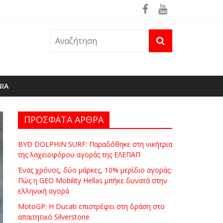
ρά
θηκε ήδη στη φωτιά του Πόρτο Γερμενό
ΝΙΑ
ΠΡΟΣΦΑΤΑ ΑΡΘΡΑ
BYD DOLPHIN SURF: Παραδόθηκε στη νικήτρια
της λαχειοφόρου αγοράς της ΕΛΕΠΑΠ
Ένας χρόνος, δύο μάρκες, 10% μερίδιο αγοράς:
Πώς η GEO Mobility Hellas μπήκε δυνατά στην
ελληνική αγορά
MotoGP: Η Ducati επιστρέφει στη δράση στο
απαιτητικό Silverstone