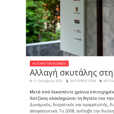
S
S
C
A
R
S
,
M
AUTOMOTIVE BUSINESS
O
Αλλαγή σκυτάλης σ
T
O
27 Οκτωβρίου 2022
AUTOPRESS TEAM
MOTO
R
C
Μετά από δεκαπέντε χρόνια επιτυχημέν
Y
Χατζίκος ολοκληρώνει τη θητεία του την
C
Δυναμικός, διορατικός και οραματιστής, δια
L
αποφασιστικά. Το 2008, ανέλαβε την διο