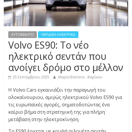
R
E
S
AYTOKINHTO
ΥΒΡΙΔΙΚΑ-ΗΛΕΚΤΡΙΚΑ
Volvo ES90: Το νέο
S
ηλεκτρικό σεντάν που
ανοίγει δρόμο στο μέλλον
C
A
25 Σεπτεμβρίου 2025
Μαρία Βατίστα - Βαρίνου
R
S
Η Volvo Cars εγκαινιάζει την παραγωγή του
,
ολοκαίνουριου, αμιγώς ηλεκτρικού Volvo ES90 για
M
τις ευρωπαϊκές αγορές, σηματοδοτώντας ένα
O
καίριο βήμα στη στρατηγική της για πλήρη
T
μετάβαση στην ηλεκτροκίνηση.
O
R
Το ES90 έρχεται με κομψή σιλουέτα σεντάν,