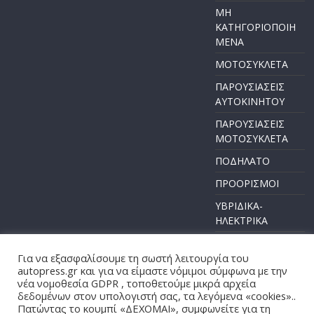
ΜΗ
ΚΑΤΗΓΟΡΙΟΠΟΙΗ
ΜΕΝΑ
ΜΟΤΟΣΥΚΛΕΤΑ
ΠΑΡΟΥΣΙΑΣΕΙΣ
ΑΥΤΟΚΙΝΗΤΟΥ
ΠΑΡΟΥΣΙΑΣΕΙΣ
ΜΟΤΟΣΥΚΛΕΤΑ
ΠΟΔΗΛΑΤΟ
ΠΡΟΟΡΙΣΜΟΙ
ΥΒΡΙΔΙΚΑ-
ΗΛΕΚΤΡΙΚΑ
Για να εξασφαλίσουμε τη σωστή λειτουργία του
autopress.gr και για να είμαστε νόμιμοι σύμφωνα με την
νέα νομοθεσία GDPR , τοποθετούμε μικρά αρχεία
Πνευματικά Δικαιώματα © 2026
AUTOPRESS
. Τα πνευματικά
δεδομένων στον υπολογιστή σας, τα λεγόμενα «cookies»..
δικαιώματα προστατεύονται.
Πατώντας το κουμπί «ΔΕΧΟΜΑΙ», συμφωνείτε για τη