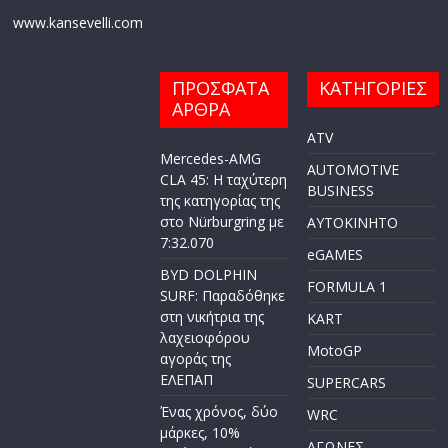
www.kansevelli.com
ΠΡΟΣΦΑΤΑ
ΚΑΤΗΓΟΡΙΕΣ
ΑΡΘΡΑ
ATV
Mercedes-AMG
AUTOMOTIVE
CLA 45: Η ταχύτερη
BUSINESS
της κατηγορίας της
στο Nürburgring με
AYTOKINHTO
7:32.070
eGAMES
BYD DOLPHIN
FORMULA 1
SURF: Παραδόθηκε
στη νικήτρια της
KART
λαχειοφόρου
MotoGP
αγοράς της
ΕΛΕΠΑΠ
SUPERCARS
Ένας χρόνος, δύο
WRC
μάρκες, 10%
ΑΓΩΝΕΣ