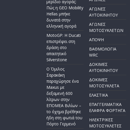
μερίδιο αγοράς:
Πώς η GEO Mobility
ΑΓΩΝΕΣ
Hellas μπήκε
AYTOKINHTOY
δυνατά στην
ΑΓΩΝΕΣ
ελληνική αγορά
ΜΟΤΟΣΥΚΛΕΤΩΝ
MotoGP: Η Ducati
ΑΠΟΨΗ
επιστρέφει στη
δράση στο
ΒΑΘΜΟΛΟΓΙΑ
απαιτητικό
WRC
Silverstone
ΔΟΚΙΜΕΣ
Ο Όμιλος
ΑΥΤΟΚΙΝΗΤΟΥ
Σαρακάκη
ΔΟΚΙΜΕΣ
παραχώρησε ένα
ΜΟΤΟΣΥΚΛΕΤΑ
Maxus με
δεξαμενή 600
ΕΛΑΣΤΙΚΑ
λίτρων στην
ΕΠΑΓΓΕΛΜΑΤΙΚΑ
ΕΠΟΜΕΑ Βιλίων –
ΕΛΑΦΡΑ ΦΟΡΤΗΓΑ
το όχημα βρέθηκε
ήδη στη φωτιά του
ΗΛΕΚΤΡΙΚΕΣ
Πόρτο Γερμενό
ΜΟΤΟΣΥΚΛΕΤΕΣ