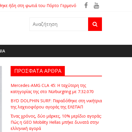
θηκε ήδη στη φωτιά του Πόρτο Γερμενό
ρά
ΝΙΑ
ΠΡΟΣΦΑΤΑ ΑΡΘΡΑ
Mercedes-AMG CLA 45: Η ταχύτερη της
κατηγορίας της στο Nürburgring με 7:32.070
BYD DOLPHIN SURF: Παραδόθηκε στη νικήτρια
της λαχειοφόρου αγοράς της ΕΛΕΠΑΠ
Ένας χρόνος, δύο μάρκες, 10% μερίδιο αγοράς:
Πώς η GEO Mobility Hellas μπήκε δυνατά στην
ελληνική αγορά