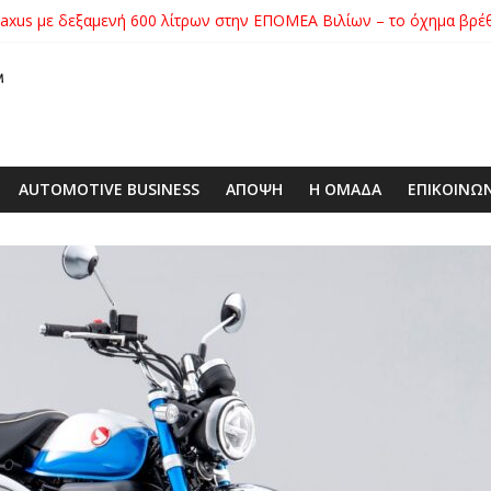
xus με δεξαμενή 600 λίτρων στην ΕΠΟΜΕΑ Βιλίων – το όχημα βρέ
ατηγορίας της στο Nürburgring με 7:32.070
ικήτρια της λαχειοφόρου αγοράς της ΕΛΕΠΑΠ
αγοράς: Πώς η GEO Mobility Hellas μπήκε δυνατά στην ελληνική αγο
 στο απαιτητικό Silverstone
AUTOMOTIVE BUSINESS
ΑΠΟΨΗ
Η ΟΜΑΔΑ
ΕΠΙΚΟΙΝΩ