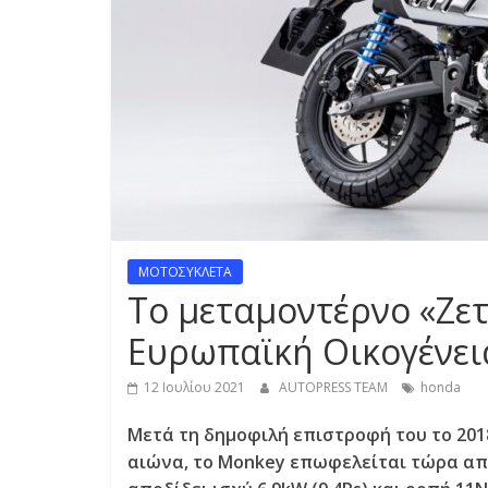
S
S
C
A
R
S
,
M
ΜΟΤΟΣΥΚΛΕΤΑ
O
Το μεταμοντέρνο «Ζετ
T
O
Ευρωπαϊκή Οικογένει
R
C
12 Ιουλίου 2021
AUTOPRESS TEAM
honda
Y
Μετά τη δημοφιλή επιστροφή του το 201
C
αιώνα, το Monkey επωφελείται τώρα α
L