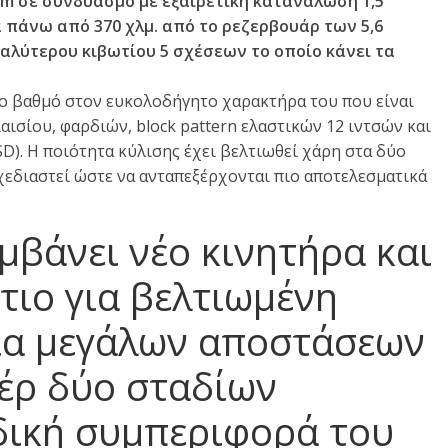
1Nm σε συνδυασμό με εξαιρετική κατανάλωση 1,5
 πάνω από 370 χλμ. από το ρεζερβουάρ των 5,6
γαλύτερου κιβωτίου 5 σχέσεων το οποίο κάνει τα
λο βαθμό στον ευκολοδήγητο χαρακτήρα του που είναι
ισίου, φαρδιών, block pattern ελαστικών 12 ιντσών και
). Η ποιότητα κύλισης έχει βελτιωθεί χάρη στα δύο
εδιαστεί ώστε να ανταπεξέρχονται πιο αποτελεσματικά
μβάνει νέο κινητήρα και
τιο για βελτιωμένη
ια μεγάλων αποστάσεων
έρ δύο σταδίων
δική συμπεριφορά του