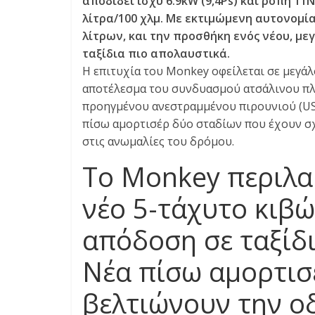
αποδίδει ισχύ 6.9kW (9,4Ps) και ροπή 1
E
λίτρα/100 χλμ. Με εκτιμώμενη αυτονομία
S
λίτρων, και την προσθήκη ενός νέου, με
&
M
ταξίδια πιο απολαυστικά.
O
Η επιτυχία του Monkey οφείλεται σε μεγά
R
αποτέλεσμα του συνδυασμού ατσάλινου πλα
E
προηγμένου ανεστραμμένου πιρουνιού (USD
πίσω αμορτισέρ δύο σταδίων που έχουν σχ
στις ανωμαλίες του δρόμου.
Το Monkey περιλα
νέο 5-τάχυτο κιβώ
απόδοση σε ταξίδ
Νέα πίσω αμορτισ
βελτιώνουν την ο