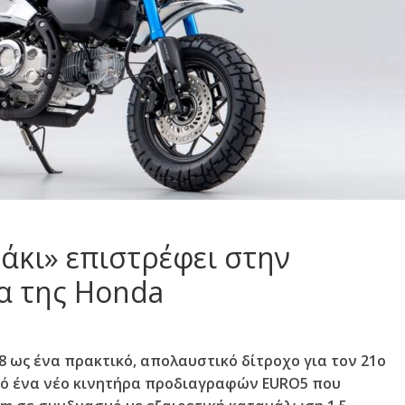
άκι» επιστρέφει στην
α της Honda
8 ως ένα πρακτικό, απολαυστικό δίτροχο για τον 21ο
πό ένα νέο κινητήρα προδιαγραφών EURO5 που