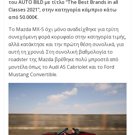
του AUTO BILD με τίτλο “The Best Brands in all
C
Classes 2021”, στην κατηγορία κάμπριο κάτω
Y
από 50.000€.
C
L
Το Mazda MX-5 όχι μόνο αναδείχθηκε για τρίτη
E
συνεχόμενη φορά κορυφαίο στην κατηγορία τιμής,
S
αλλά κατάκτησε και την πρώτη θέση συνολικά, για
&
αυτή τη χρονιά. Στη συνολική βαθμολογία το
M
roadster της Mazda βρέθηκε πολύ μπροστά από
O
μοντέλα όπως το Audi A5 Cabriolet και το Ford
R
Mustang Convertible.
E