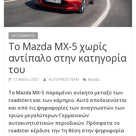
R
E
S
AYTOKINHTO
Το Mazda MX-5 χωρίς
S
αντίπαλο στην κατηγορία
του
C
A
12 Μαΐου 2021
AUTOPRESS TEAM
Mazda
R
S
Το Mazda MX-5 παραμένει ανίκητο μεταξύ των
,
roadsters και των κάμπριο. Αυτό αποδεικνύεται
M
και από τις ψηφοφορίες των αναγνωστών των
O
τριών μεγαλύτερων Γερμανικών
T
αυτοκινητιστικών περιοδικών. Πρόσφατα το
O
roadster κέρδισε την 1η θέση στην ψηφοφορία
R