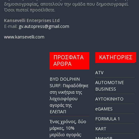
δημοσιογραφίας, αποτελούν την ομάδα που δημοσιογραφεί.
Όσοι πιστοί προσέλθετε.
Kansevelli Enterprises Ltd
E-mail:
gv.autopress@gmail.com
www.kansevelli.com
ΠΡΟΣΦΑΤΑ
ΚΑΤΗΓΟΡΙΕΣ
ΑΡΘΡΑ
ATV
BYD DOLPHIN
AUTOMOTIVE
SURF: Παραδόθηκε
BUSINESS
στη νικήτρια της
λαχειοφόρου
AYTOKINHTO
αγοράς της
eGAMES
ΕΛΕΠΑΠ
FORMULA 1
Ένας χρόνος, δύο
μάρκες, 10%
KART
μερίδιο αγοράς:
MotoGP