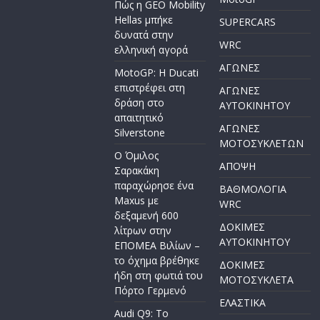
Πώς η GEO Mobility
Hellas μπήκε
SUPERCARS
δυνατά στην
WRC
ελληνική αγορά
ΑΓΩΝΕΣ
MotoGP: Η Ducati
επιστρέφει στη
ΑΓΩΝΕΣ
δράση στο
AYTOKINHTOY
απαιτητικό
ΑΓΩΝΕΣ
Silverstone
ΜΟΤΟΣΥΚΛΕΤΩΝ
Ο Όμιλος
ΑΠΟΨΗ
Σαρακάκη
παραχώρησε ένα
ΒΑΘΜΟΛΟΓΙΑ
Maxus με
WRC
δεξαμενή 600
ΔΟΚΙΜΕΣ
λίτρων στην
ΑΥΤΟΚΙΝΗΤΟΥ
ΕΠΟΜΕΑ Βιλίων –
το όχημα βρέθηκε
ΔΟΚΙΜΕΣ
ήδη στη φωτιά του
ΜΟΤΟΣΥΚΛΕΤΑ
Πόρτο Γερμενό
ΕΛΑΣΤΙΚΑ
Audi Q9: Το