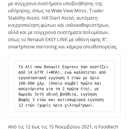
με σύγχρονα συστήματα υποβοήθησης της
οδήγησης, όπως τα Wide View Miror, Trailer
Stability Assist, Hill Start Assist, αυτόματη
ενεργοποίηση φώτων και υαλοκαθαριστήρων,
αλλά και με σύγχρονα συστήματα πολυμέσων,
όπως το Renault EASY LINK με οθόνη αφής 8″,
smartphone mirroring και κάμερα οπισθοπορείας.
Το All new Renault Express Van κοστίζει 
από 14.677€ (+ΦΠΑ), ενώ καλύπτεται από 
εργοστασιακή εγγύηση 5 ετών με όριο 
100.000 χλμ. (όποιο συμβεί πρώτο και 
απεριόριστα για τα 2 πρώτα έτη), με 
δωρεάν 5ετή οδική βοήθεια, εγγύηση 
βαφής 3 ετών και αντισκωριακή εγγύηση 
12 ετών (χωρίς όριο χιλιομέτρων).
Από τις 12 έως τις 15 Νοεμβρίου 2021, η Foodtech