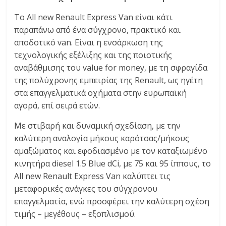
C
Το All new Renault Express Van είναι κάτι
Y
παραπάνω από ένα σύγχρονο, πρακτικό και
C
αποδοτικό van. Είναι η ενσάρκωση της
L
E
τεχνολογικής εξέλιξης και της ποιοτικής
S
αναβάθμισης του value for money, με τη σφραγίδα
&
της πολύχρονης εμπειρίας της Renault, ως ηγέτη
M
στα επαγγελματικά οχήματα στην ευρωπαϊκή
O
αγορά, επί σειρά ετών.
R
Με στιβαρή και δυναμική σχεδίαση, με την
E
καλύτερη αναλογία μήκους καρότσας/μήκους
αμαξώματος και εφοδιασμένο με τον καταξιωμένο
κινητήρα diesel 1.5 Blue dCi, με 75 και 95 ίππους, το
All new Renault Express Van καλύπτει τις
μεταφορικές ανάγκες του σύγχρονου
επαγγελματία, ενώ προσφέρει την καλύτερη σχέση
τιμής – μεγέθους – εξοπλισμού.