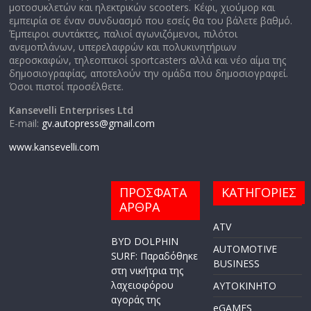
μοτοσυκλετών και ηλεκτρικών scooters. Κέφι, χιούμορ και
εμπειρία σε έναν συνδυασμό που εσείς θα του βάλετε βαθμό.
Έμπειροι συντάκτες, παλιοί αγωνιζόμενοι, πιλότοι
ανεμοπλάνων, υπερελαφρών και πολυκινητήριων
αεροσκαφών, τηλεοπτικοί sportcasters αλλά και νέο αίμα της
δημοσιογραφίας, αποτελούν την ομάδα που δημοσιογραφεί.
Όσοι πιστοί προσέλθετε.
Kansevelli Enterprises Ltd
E-mail:
gv.autopress@gmail.com
www.kansevelli.com
ΠΡΟΣΦΑΤΑ
ΚΑΤΗΓΟΡΙΕΣ
ΑΡΘΡΑ
ATV
BYD DOLPHIN
AUTOMOTIVE
SURF: Παραδόθηκε
BUSINESS
στη νικήτρια της
λαχειοφόρου
AYTOKINHTO
αγοράς της
eGAMES