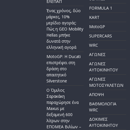
ΕΛΕΠΑΠ
FORMULA 1
Ένας χρόνος, δύο
μάρκες, 10%
KART
μερίδιο αγοράς:
MotoGP
Πώς η GEO Mobility
Hellas μπήκε
SUPERCARS
δυνατά στην
WRC
ελληνική αγορά
ΑΓΩΝΕΣ
MotoGP: Η Ducati
επιστρέφει στη
ΑΓΩΝΕΣ
δράση στο
AYTOKINHTOY
απαιτητικό
ΑΓΩΝΕΣ
Silverstone
ΜΟΤΟΣΥΚΛΕΤΩΝ
Ο Όμιλος
ΑΠΟΨΗ
Σαρακάκη
παραχώρησε ένα
ΒΑΘΜΟΛΟΓΙΑ
Maxus με
WRC
δεξαμενή 600
ΔΟΚΙΜΕΣ
λίτρων στην
ΑΥΤΟΚΙΝΗΤΟΥ
ΕΠΟΜΕΑ Βιλίων –