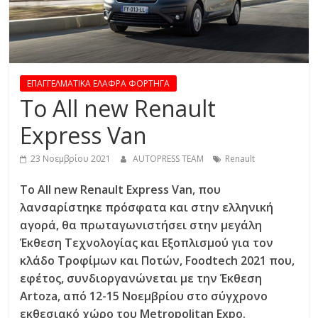
R
E
S
ΕΠΑΓΓΕΛΜΑΤΙΚΑ ΕΛΑΦΡΑ ΦΟΡΤΗΓΑ
Το All new Renault
S
Express Van
C
23 Νοεμβρίου 2021
AUTOPRESS TEAM
Renault
A
To All new Renault Express Van, που
R
λανσαρίστηκε πρόσφατα και στην ελληνική
S
,
αγορά, θα πρωταγωνιστήσει στην μεγάλη
M
Έκθεση Τεχνολογίας και Εξοπλισμού για τον
O
κλάδο Τροφίμων και Ποτών, Foodtech 2021 που,
T
εφέτος, συνδιοργανώνεται με την Έκθεση
O
Artoza, από 12-15 Νοεμβρίου στο σύγχρονο
R
εκθεσιακό χώρο του Metropolitan Expo.