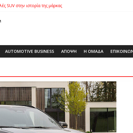
λές SUV στην ιστορία της μάρκας
ικήτρια της λαχειοφόρου αγοράς της ΕΛΕΠΑΠ
αγοράς: Πώς η GEO Mobility Hellas μπήκε δυνατά στην ελληνική αγο
 στο απαιτητικό Silverstone
xus με δεξαμενή 600 λίτρων στην ΕΠΟΜΕΑ Βιλίων – το όχημα βρέ
AUTOMOTIVE BUSINESS
ΑΠΟΨΗ
Η ΟΜΑΔΑ
ΕΠΙΚΟΙΝΩ