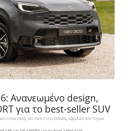
26: Ανανεωμένο design,
RT για το best-seller SUV
,
,
aris Cross 2026
νέο Yaris Cross Ελλάδα
υβριδικό SUV Toyota
id 130 και GR SPORT για το best-seller SUV