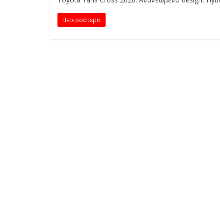
E
S
Περισσότερα
&
M
O
R
E