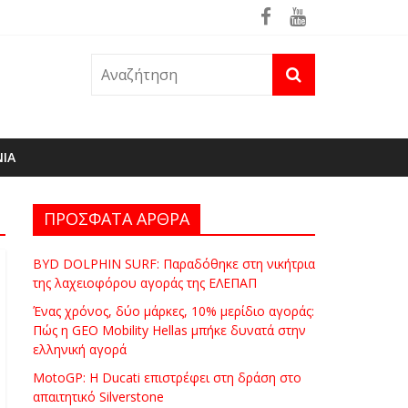
ρά
θηκε ήδη στη φωτιά του Πόρτο Γερμενό
ΝΙΑ
ΠΡΟΣΦΑΤΑ ΑΡΘΡΑ
BYD DOLPHIN SURF: Παραδόθηκε στη νικήτρια
της λαχειοφόρου αγοράς της ΕΛΕΠΑΠ
Ένας χρόνος, δύο μάρκες, 10% μερίδιο αγοράς:
Πώς η GEO Mobility Hellas μπήκε δυνατά στην
ελληνική αγορά
MotoGP: Η Ducati επιστρέφει στη δράση στο
απαιτητικό Silverstone