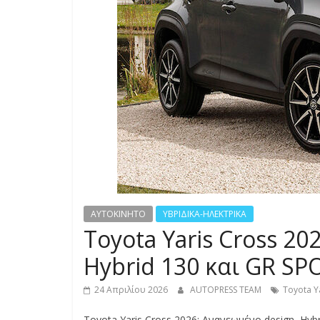
S
S
C
A
R
S
,
M
O
T
AYTOKINHTO
ΥΒΡΙΔΙΚΑ-ΗΛΕΚΤΡΙΚΑ
O
Toyota Yaris Cross 20
R
C
Hybrid 130 και GR SPO
Y
C
24 Απριλίου 2026
AUTOPRESS TEAM
Toyota Y
L
Toyota Yaris Cross 2026: Ανανεωμένο design, Hybr