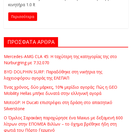
C
κινητήρα 1.0 lt
Y
Περισσότερα
C
L
E
S
ΠΡΟΣΦΑΤΑ ΑΡΘΡΑ
&
M
Mercedes-AMG CLA 45: Η ταχύτερη της κατηγορίας της στο
O
Nürburgring με 7:32.070
R
BYD DOLPHIN SURF: Παραδόθηκε στη νικήτρια της
E
λαχειοφόρου αγοράς της ΕΛΕΠΑΠ
Ένας χρόνος, δύο μάρκες, 10% μερίδιο αγοράς: Πώς η GEO
Mobility Hellas μπήκε δυνατά στην ελληνική αγορά
MotoGP: Η Ducati επιστρέφει στη δράση στο απαιτητικό
Silverstone
Ο Όμιλος Σαρακάκη παραχώρησε ένα Maxus με δεξαμενή 600
λίτρων στην ΕΠΟΜΕΑ Βιλίων – το όχημα βρέθηκε ήδη στη
φωτιά του Πόρτο Γερμενό