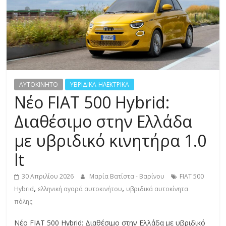
R
E
S
S
AYTOKINHTO
ΥΒΡΙΔΙΚΑ-ΗΛΕΚΤΡΙΚΑ
Νέο FIAT 500 Hybrid:
C
Διαθέσιμο στην Ελλάδα
A
με υβριδικό κινητήρα 1.0
R
S
lt
,
M
30 Απριλίου 2026
Μαρία Βατίστα - Βαρίνου
FIAT 500
O
,
,
Hybrid
ελληνική αγορά αυτοκινήτου
υβριδικά αυτοκίνητα
T
πόλης
O
R
Νέο FIAT 500 Hybrid: Διαθέσιμο στην Ελλάδα με υβριδικό