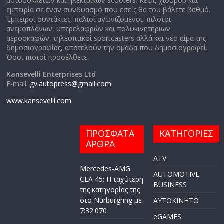
μοτοσυκλετών και ηλεκτρικών scooters. Κέφι, χιούμορ και
εμπειρία σε έναν συνδυασμό που εσείς θα του βάλετε βαθμό.
Έμπειροι συντάκτες, παλιοί αγωνιζόμενοι, πιλότοι
ανεμοπλάνων, υπερελαφρών και πολυκινητήριων
αεροσκαφών, τηλεοπτικοί sportcasters αλλά και νέο αίμα της
δημοσιογραφίας, αποτελούν την ομάδα που δημοσιογραφεί.
Όσοι πιστοί προσέλθετε.
Kansevelli Enterprises Ltd
E-mail:
gv.autopress@gmail.com
www.kansevelli.com
ΠΡΟΣΦΑΤΑ
ΚΑΤΗΓΟΡΙΕΣ
ΑΡΘΡΑ
ATV
Mercedes-AMG
AUTOMOTIVE
CLA 45: Η ταχύτερη
BUSINESS
της κατηγορίας της
στο Nürburgring με
AYTOKINHTO
7:32.070
eGAMES