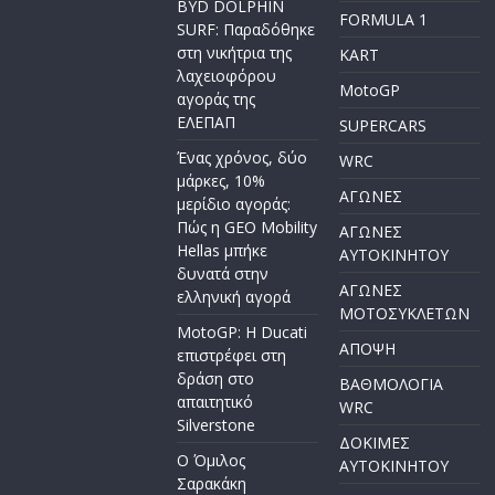
BYD DOLPHIN
FORMULA 1
SURF: Παραδόθηκε
στη νικήτρια της
KART
λαχειοφόρου
MotoGP
αγοράς της
ΕΛΕΠΑΠ
SUPERCARS
Ένας χρόνος, δύο
WRC
μάρκες, 10%
ΑΓΩΝΕΣ
μερίδιο αγοράς:
Πώς η GEO Mobility
ΑΓΩΝΕΣ
Hellas μπήκε
AYTOKINHTOY
δυνατά στην
ΑΓΩΝΕΣ
ελληνική αγορά
ΜΟΤΟΣΥΚΛΕΤΩΝ
MotoGP: Η Ducati
ΑΠΟΨΗ
επιστρέφει στη
δράση στο
ΒΑΘΜΟΛΟΓΙΑ
απαιτητικό
WRC
Silverstone
ΔΟΚΙΜΕΣ
Ο Όμιλος
ΑΥΤΟΚΙΝΗΤΟΥ
Σαρακάκη