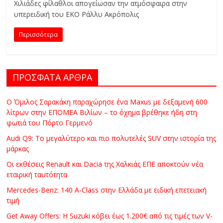
Χιλιάδες φίλαθλοι απογείωσαν την ατμόσφαιρα στην
C
υπερειδική του ΕΚΟ Ράλλυ Ακρόπολις
Y
C
Περισσότερα
L
E
S
ΠΡΟΣΦΑΤΑ ΑΡΘΡΑ
&
M
O
Ο Όμιλος Σαρακάκη παραχώρησε ένα Maxus με δεξαμενή 600
λίτρων στην ΕΠΟΜΕΑ Βιλίων – το όχημα βρέθηκε ήδη στη
R
φωτιά του Πόρτο Γερμενό
E
Audi Q9: Το μεγαλύτερο και πιο πολυτελές SUV στην ιστορία της
μάρκας
Οι εκθέσεις Renault και Dacia της Χαλκιάς ΕΠΕ αποκτούν νέα
εταιρική ταυτότητα
Mercedes-Benz: 140 A-Class στην Ελλάδα με ειδική επετειακή
τιμή
Get Away Offers: Η Suzuki κόβει έως 1.200€ από τις τιμές των V-