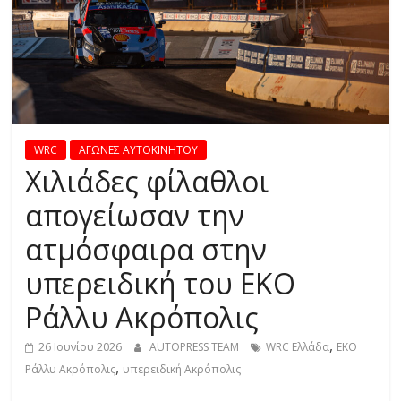
R
E
S
S
WRC
ΑΓΩΝΕΣ AYTOKINHTOY
Χιλιάδες φίλαθλοι
C
απογείωσαν την
A
ατμόσφαιρα στην
R
S
υπερειδική του ΕΚΟ
,
M
Ράλλυ Ακρόπολις
O
,
T
26 Ιουνίου 2026
AUTOPRESS TEAM
WRC Ελλάδα
ΕΚΟ
,
O
Ράλλυ Ακρόπολις
υπερειδική Ακρόπολις
R