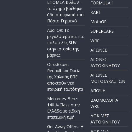
ΕΠΟΜΕΑ Βιλίων –
FORMULA 1
το όχημα βρέθηκε
KART
ήδη στη φωτιά του
Πόρτο Γερμενό
MotoGP
Audi Q9: Το
SUPERCARS
μεγαλύτερο και πιο
WRC
πολυτελές SUV
στην ιστορία της
ΑΓΩΝΕΣ
μάρκας
ΑΓΩΝΕΣ
Οι εκθέσεις
AYTOKINHTOY
Renault και Dacia
ΑΓΩΝΕΣ
της Χαλκιάς ΕΠΕ
ΜΟΤΟΣΥΚΛΕΤΩΝ
αποκτούν νέα
εταιρική ταυτότητα
ΑΠΟΨΗ
Mercedes-Benz:
ΒΑΘΜΟΛΟΓΙΑ
140 A-Class στην
WRC
Ελλάδα με ειδική
ΔΟΚΙΜΕΣ
επετειακή τιμή
ΑΥΤΟΚΙΝΗΤΟΥ
Get Away Offers: Η
ΔΟΚΙΜΕΣ