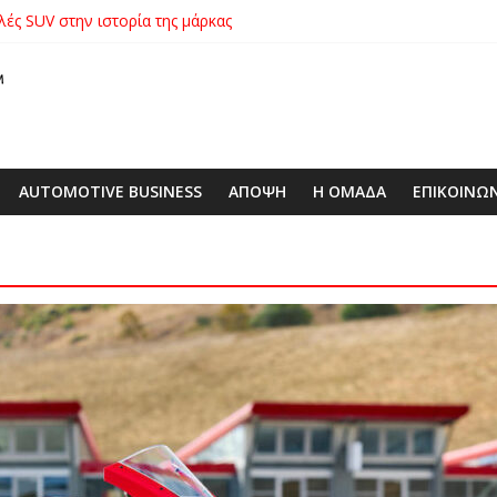
λές SUV στην ιστορία της μάρκας
ικήτρια της λαχειοφόρου αγοράς της ΕΛΕΠΑΠ
αγοράς: Πώς η GEO Mobility Hellas μπήκε δυνατά στην ελληνική αγο
 στο απαιτητικό Silverstone
xus με δεξαμενή 600 λίτρων στην ΕΠΟΜΕΑ Βιλίων – το όχημα βρέ
AUTOMOTIVE BUSINESS
ΑΠΟΨΗ
Η ΟΜΑΔΑ
ΕΠΙΚΟΙΝΩ