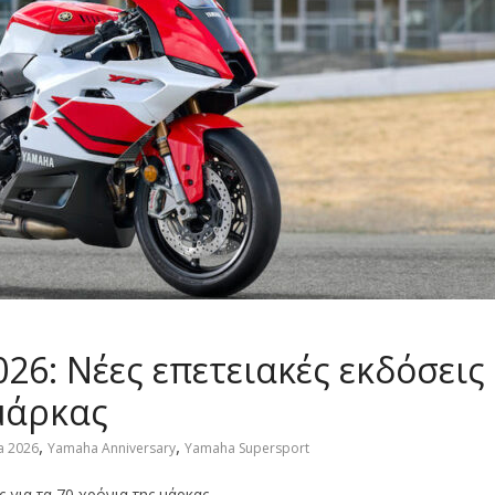
26: Νέες επετειακές εκδόσεις
 μάρκας
,
,
 2026
Yamaha Anniversary
Yamaha Supersport
 για τα 70 χρόνια της μάρκας