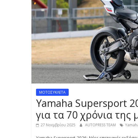
S
S
C
A
R
S
,
M
O
T
ΜΟΤΟΣΥΚΛΕΤΑ
O
Yamaha Supersport 20
R
C
για τα 70 χρόνια της
Y
C
27 Νοεμβρίου 2025
AUTOPRESS TEAM
Yamaha
L
Yamaha Supersport 2026: Νέες επετειακές εκδόσεις