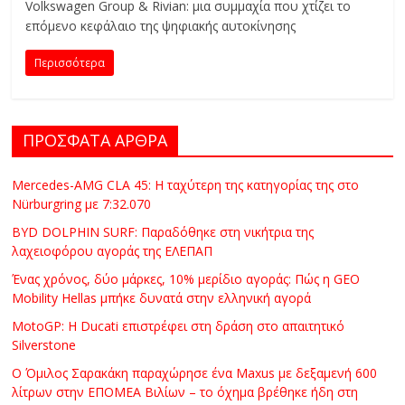
Volkswagen Group & Rivian: μια συμμαχία που χτίζει το
C
επόμενο κεφάλαιο της ψηφιακής αυτοκίνησης
Y
C
Περισσότερα
L
E
S
ΠΡΟΣΦΑΤΑ ΑΡΘΡΑ
&
M
O
Mercedes-AMG CLA 45: Η ταχύτερη της κατηγορίας της στο
Nürburgring με 7:32.070
R
E
BYD DOLPHIN SURF: Παραδόθηκε στη νικήτρια της
λαχειοφόρου αγοράς της ΕΛΕΠΑΠ
Ένας χρόνος, δύο μάρκες, 10% μερίδιο αγοράς: Πώς η GEO
Mobility Hellas μπήκε δυνατά στην ελληνική αγορά
MotoGP: Η Ducati επιστρέφει στη δράση στο απαιτητικό
Silverstone
Ο Όμιλος Σαρακάκη παραχώρησε ένα Maxus με δεξαμενή 600
λίτρων στην ΕΠΟΜΕΑ Βιλίων – το όχημα βρέθηκε ήδη στη