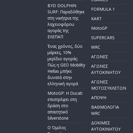
BYD DOLPHIN
FORMULA 1
SURF: Παραδόθηκε
στη νικήτρια της
KART
λαχειοφόρου
MotoGP
αγοράς της
ΕΛΕΠΑΠ
SUPERCARS
Ένας χρόνος, δύο
WRC
μάρκες, 10%
ΑΓΩΝΕΣ
μερίδιο αγοράς:
Πώς η GEO Mobility
ΑΓΩΝΕΣ
Hellas μπήκε
AYTOKINHTOY
δυνατά στην
ΑΓΩΝΕΣ
ελληνική αγορά
ΜΟΤΟΣΥΚΛΕΤΩΝ
MotoGP: Η Ducati
ΑΠΟΨΗ
επιστρέφει στη
δράση στο
ΒΑΘΜΟΛΟΓΙΑ
απαιτητικό
WRC
Silverstone
ΔΟΚΙΜΕΣ
Ο Όμιλος
ΑΥΤΟΚΙΝΗΤΟΥ