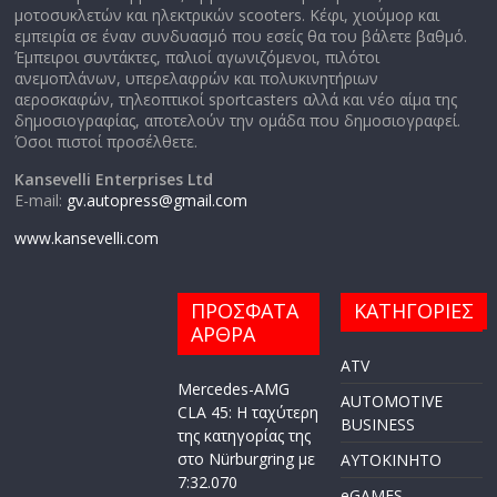
μοτοσυκλετών και ηλεκτρικών scooters. Κέφι, χιούμορ και
εμπειρία σε έναν συνδυασμό που εσείς θα του βάλετε βαθμό.
Έμπειροι συντάκτες, παλιοί αγωνιζόμενοι, πιλότοι
ανεμοπλάνων, υπερελαφρών και πολυκινητήριων
αεροσκαφών, τηλεοπτικοί sportcasters αλλά και νέο αίμα της
δημοσιογραφίας, αποτελούν την ομάδα που δημοσιογραφεί.
Όσοι πιστοί προσέλθετε.
Kansevelli Enterprises Ltd
E-mail:
gv.autopress@gmail.com
www.kansevelli.com
ΠΡΟΣΦΑΤΑ
ΚΑΤΗΓΟΡΙΕΣ
ΑΡΘΡΑ
ATV
Mercedes-AMG
AUTOMOTIVE
CLA 45: Η ταχύτερη
BUSINESS
της κατηγορίας της
στο Nürburgring με
AYTOKINHTO
7:32.070
eGAMES