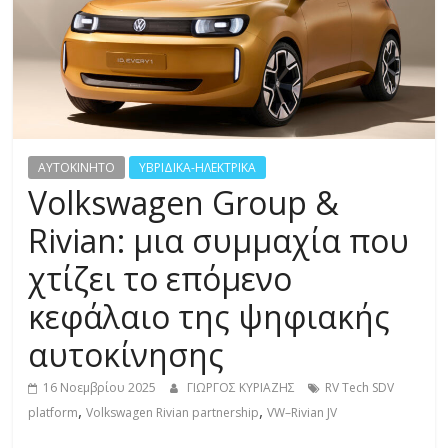
R
E
S
S
AYTOKINHTO
ΥΒΡΙΔΙΚΑ-ΗΛΕΚΤΡΙΚΑ
Volkswagen Group &
C
Rivian: μια συμμαχία που
A
χτίζει το επόμενο
R
S
κεφάλαιο της ψηφιακής
,
M
αυτοκίνησης
O
T
16 Νοεμβρίου 2025
ΓΙΩΡΓΟΣ ΚΥΡΙΑΖΗΣ
RV Tech SDV
,
,
O
platform
Volkswagen Rivian partnership
VW–Rivian JV
R