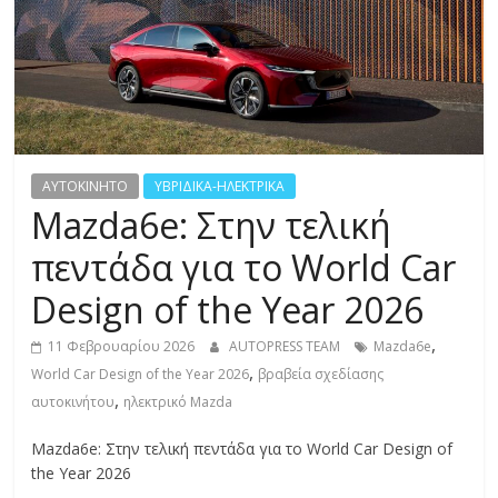
R
E
S
S
AYTOKINHTO
ΥΒΡΙΔΙΚΑ-ΗΛΕΚΤΡΙΚΑ
Mazda6e: Στην τελική
C
πεντάδα για το World Car
A
Design of the Year 2026
R
S
,
11 Φεβρουαρίου 2026
AUTOPRESS TEAM
Mazda6e
,
,
World Car Design of the Year 2026
βραβεία σχεδίασης
M
,
αυτοκινήτου
ηλεκτρικό Mazda
O
T
Mazda6e: Στην τελική πεντάδα για το World Car Design of
O
the Year 2026
R