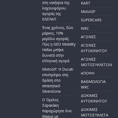
στη νικήτρια της
KART
λαχειοφόρου
MotoGP
αγοράς της
ΕΛΕΠΑΠ
SUPERCARS
Ένας χρόνος, δύο
WRC
μάρκες, 10%
ΑΓΩΝΕΣ
μερίδιο αγοράς:
Πώς η GEO Mobility
ΑΓΩΝΕΣ
Hellas μπήκε
AYTOKINHTOY
δυνατά στην
ΑΓΩΝΕΣ
ελληνική αγορά
ΜΟΤΟΣΥΚΛΕΤΩΝ
MotoGP: Η Ducati
ΑΠΟΨΗ
επιστρέφει στη
δράση στο
ΒΑΘΜΟΛΟΓΙΑ
απαιτητικό
WRC
Silverstone
ΔΟΚΙΜΕΣ
Ο Όμιλος
ΑΥΤΟΚΙΝΗΤΟΥ
Σαρακάκη
ΔΟΚΙΜΕΣ
παραχώρησε ένα
ΜΟΤΟΣΥΚΛΕΤΑ
Maxus με