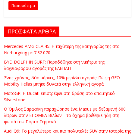
C
Περισσότερα
Y
C
L
ΠΡΟΣΦΑΤΑ ΑΡΘΡΑ
E
S
Mercedes-AMG CLA 45: Η ταχύτερη της κατηγορίας της στο
&
Nürburgring με 7:32.070
M
O
BYD DOLPHIN SURF: Παραδόθηκε στη νικήτρια της
λαχειοφόρου αγοράς της ΕΛΕΠΑΠ
R
E
Ένας χρόνος, δύο μάρκες, 10% μερίδιο αγοράς: Πώς η GEO
Mobility Hellas μπήκε δυνατά στην ελληνική αγορά
MotoGP: Η Ducati επιστρέφει στη δράση στο απαιτητικό
Silverstone
Ο Όμιλος Σαρακάκη παραχώρησε ένα Maxus με δεξαμενή 600
λίτρων στην ΕΠΟΜΕΑ Βιλίων – το όχημα βρέθηκε ήδη στη
φωτιά του Πόρτο Γερμενό
Audi Q9: Το μεγαλύτερο και πιο πολυτελές SUV στην ιστορία της