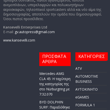
Έμπειροι συντάκτες, παλιοί αγωνιζόμενοι, πιλότοι
ανεμοπλάνων, υπερελαφρών και πολυκινητήριων
αεροσκαφών, τηλεοπτικοί sportcasters αλλά και νέο αίμα της
δημοσιογραφίας, αποτελούν την ομάδα που δημοσιογραφεί.
Όσοι πιστοί προσέλθετε.
Kansevelli Enterprises Ltd
E-mail:
gv.autopress@gmail.com
www.kansevelli.com
ΠΡΟΣΦΑΤΑ
ΚΑΤΗΓΟΡΙΕΣ
ΑΡΘΡΑ
ATV
Mercedes-AMG
AUTOMOTIVE
CLA 45: Η ταχύτερη
BUSINESS
της κατηγορίας της
στο Nürburgring με
AYTOKINHTO
7:32.070
eGAMES
BYD DOLPHIN
FORMULA 1
SURF: Παραδόθηκε