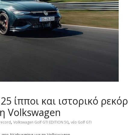
325 ίπποι και ιστορικό ρεκόρ
τη Volkswagen
,
,
record
Volkswagen Golf GTI EDITION 50
νέο Golf GTI
ρ στο Nürburgring για τη Volkswagen