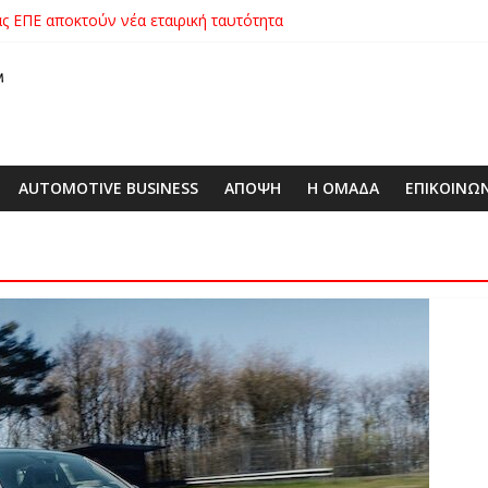
ιάς ΕΠΕ αποκτούν νέα εταιρική ταυτότητα
 με ειδική επετειακή τιμή
00€ από τις τιμές των V-Strom
xus με δεξαμενή 600 λίτρων στην ΕΠΟΜΕΑ Βιλίων – το όχημα βρέ
λές SUV στην ιστορία της μάρκας
AUTOMOTIVE BUSINESS
ΑΠΟΨΗ
Η ΟΜΑΔΑ
ΕΠΙΚΟΙΝΩ