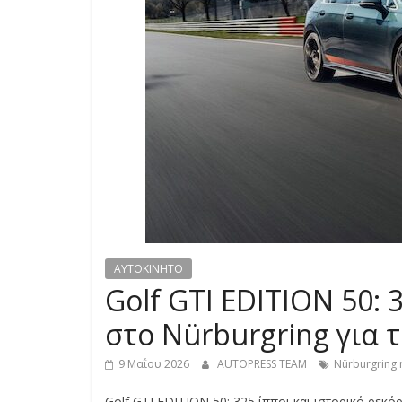
S
S
C
A
R
S
,
M
O
T
AYTOKINHTO
O
Golf GTI EDITION 50: 
R
C
στο Nürburgring για 
Y
C
9 Μαΐου 2026
AUTOPRESS TEAM
Nürburgring 
L
Golf GTI EDITION 50: 325 ίπποι και ιστορικό ρεκό