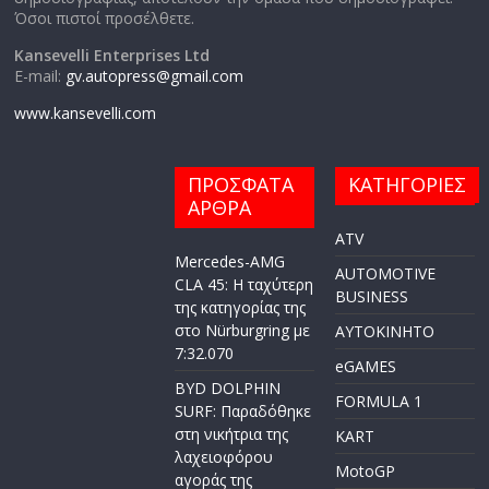
Όσοι πιστοί προσέλθετε.
Kansevelli Enterprises Ltd
E-mail:
gv.autopress@gmail.com
www.kansevelli.com
ΠΡΟΣΦΑΤΑ
ΚΑΤΗΓΟΡΙΕΣ
ΑΡΘΡΑ
ATV
Mercedes-AMG
AUTOMOTIVE
CLA 45: Η ταχύτερη
BUSINESS
της κατηγορίας της
στο Nürburgring με
AYTOKINHTO
7:32.070
eGAMES
BYD DOLPHIN
FORMULA 1
SURF: Παραδόθηκε
στη νικήτρια της
KART
λαχειοφόρου
MotoGP
αγοράς της