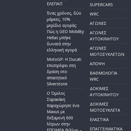
ΕΛΕΠΑΠ
SUPERCARS
Ένας χρόνος, δύο
WRC
μάρκες, 10%
ΑΓΩΝΕΣ
μερίδιο αγοράς:
Πώς η GEO Mobility
ΑΓΩΝΕΣ
Hellas μπήκε
AYTOKINHTOY
δυνατά στην
ΑΓΩΝΕΣ
ελληνική αγορά
ΜΟΤΟΣΥΚΛΕΤΩΝ
MotoGP: Η Ducati
ΑΠΟΨΗ
επιστρέφει στη
δράση στο
ΒΑΘΜΟΛΟΓΙΑ
απαιτητικό
WRC
Silverstone
ΔΟΚΙΜΕΣ
Ο Όμιλος
ΑΥΤΟΚΙΝΗΤΟΥ
Σαρακάκη
ΔΟΚΙΜΕΣ
παραχώρησε ένα
ΜΟΤΟΣΥΚΛΕΤΑ
Maxus με
δεξαμενή 600
ΕΛΑΣΤΙΚΑ
λίτρων στην
ΕΠΑΓΓΕΛΜΑΤΙΚΑ
ΕΠΟΜΕΑ Βιλίων –