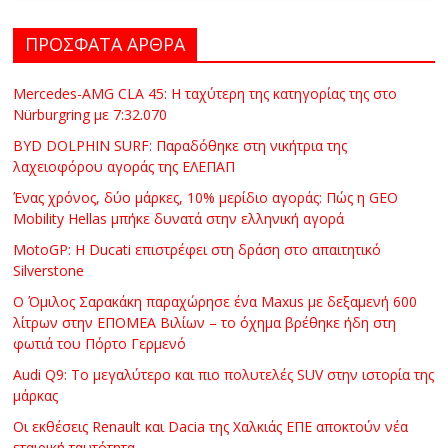
C
Y
ΠΡΟΣΦΑΤΑ ΑΡΘΡΑ
C
L
Mercedes-AMG CLA 45: Η ταχύτερη της κατηγορίας της στο
E
Nürburgring με 7:32.070
S
BYD DOLPHIN SURF: Παραδόθηκε στη νικήτρια της
&
λαχειοφόρου αγοράς της ΕΛΕΠΑΠ
M
Ένας χρόνος, δύο μάρκες, 10% μερίδιο αγοράς: Πώς η GEO
O
Mobility Hellas μπήκε δυνατά στην ελληνική αγορά
R
MotoGP: Η Ducati επιστρέφει στη δράση στο απαιτητικό
E
Silverstone
Ο Όμιλος Σαρακάκη παραχώρησε ένα Maxus με δεξαμενή 600
λίτρων στην ΕΠΟΜΕΑ Βιλίων – το όχημα βρέθηκε ήδη στη
φωτιά του Πόρτο Γερμενό
Audi Q9: Το μεγαλύτερο και πιο πολυτελές SUV στην ιστορία της
μάρκας
Οι εκθέσεις Renault και Dacia της Χαλκιάς ΕΠΕ αποκτούν νέα
εταιρική ταυτότητα