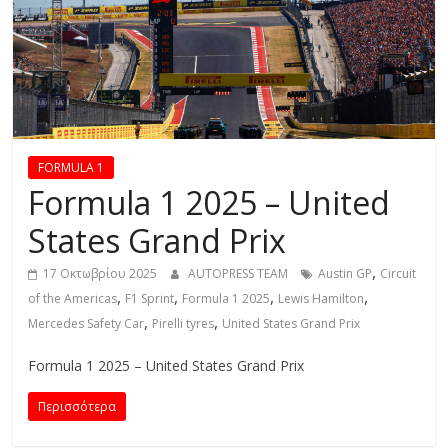
R
E
S
S
FORMULA 1
Formula 1 2025 – United
C
States Grand Prix
A
R
,
17 Οκτωβρίου 2025
AUTOPRESS TEAM
Austin GP
Circuit
S
,
,
,
,
of the Americas
F1 Sprint
Formula 1 2025
Lewis Hamilton
,
,
,
Mercedes Safety Car
Pirelli tyres
United States Grand Prix
M
O
Formula 1 2025 – United States Grand Prix
T
Περισσότερα
O
R