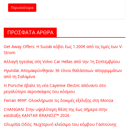
C
Περισσότερα
Y
C
L
E
ΠΡΟΣΦΑΤΑ ΑΡΘΡΑ
S
&
Get Away Offers: Η Suzuki κόβει έως 1.200€ από τις τιμές των V-
M
Strom
O
Αλλαγή ηγεσίας στη Volvo Car Hellas από την 1η Σεπτεμβρίου
R
Hyundai: Απομακρύνθηκαν 36 τόνοι θαλάσσιων απορριμμάτων
E
από τη Σαλαμίνα
Η Porsche έβαλε τη νέα Cayenne Electric απέναντι στο
μεγαλύτερο αεροσκάφος του κόσμου
Ferrari 499P: Ολοκλήρωσε τις δοκιμές εξέλιξης στη Monza
CHANGAN: Στην υψηλότερη θέση της έως σήμερα στην
κατάταξη KANTAR BRANDZ™ 2026
Ολυμπία Οδός: Νυχτερινό κλείσιμο του κόμβου Γαστούνης