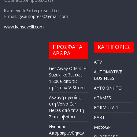
Όσοι πιστοί προσέλθετε.
Kansevelli Enterprises Ltd
E-mail:
gv.autopress@gmail.com
www.kansevelli.com
ΠΡΟΣΦΑΤΑ
ΚΑΤΗΓΟΡΙΕΣ
ΑΡΘΡΑ
ATV
Get Away Offers: Η
AUTOMOTIVE
Suzuki κόβει έως
BUSINESS
1.200€ από τις
τιμές των V-Strom
AYTOKINHTO
Αλλαγή ηγεσίας
eGAMES
στη Volvo Car
FORMULA 1
Hellas από την 1η
Σεπτεμβρίου
KART
Hyundai:
MotoGP
Απομακρύνθηκαν
SUPERCARS