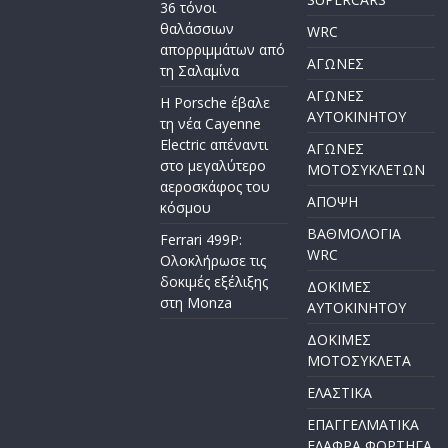
36 τόνοι
θαλάσσιων
WRC
απορριμμάτων από
ΑΓΩΝΕΣ
τη Σαλαμίνα
ΑΓΩΝΕΣ
Η Porsche έβαλε
AYTOKINHTOY
τη νέα Cayenne
Electric απέναντι
ΑΓΩΝΕΣ
στο μεγαλύτερο
ΜΟΤΟΣΥΚΛΕΤΩΝ
αεροσκάφος του
ΑΠΟΨΗ
κόσμου
ΒΑΘΜΟΛΟΓΙΑ
Ferrari 499P:
WRC
Ολοκλήρωσε τις
δοκιμές εξέλιξης
ΔΟΚΙΜΕΣ
στη Monza
ΑΥΤΟΚΙΝΗΤΟΥ
ΔΟΚΙΜΕΣ
ΜΟΤΟΣΥΚΛΕΤΑ
ΕΛΑΣΤΙΚΑ
ΕΠΑΓΓΕΛΜΑΤΙΚΑ
ΕΛΑΦΡΑ ΦΟΡΤΗΓΑ