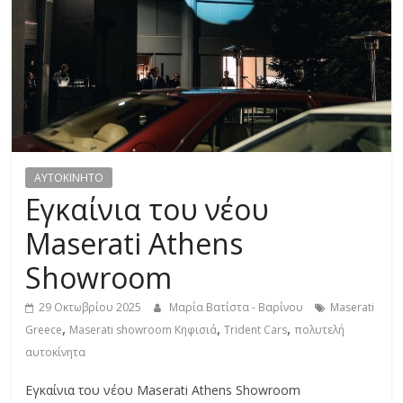
R
E
S
S
AYTOKINHTO
C
Εγκαίνια του νέου
A
Maserati Athens
R
S
Showroom
,
M
29 Οκτωβρίου 2025
Μαρία Βατίστα - Βαρίνου
Maserati
O
,
,
,
Greece
Maserati showroom Κηφισιά
Trident Cars
πολυτελή
T
αυτοκίνητα
O
Εγκαίνια του νέου Maserati Athens Showroom
R