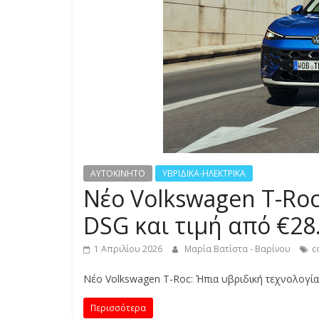
S
S
C
A
R
S
,
M
AYTOKINHTO
ΥΒΡΙΔΙΚΑ-ΗΛΕΚΤΡΙΚΑ
O
Νέο Volkswagen T-Roc
T
DSG και τιμή από €28
O
R
1 Απριλίου 2026
Μαρία Βατίστα - Βαρίνου
c
C
Y
Νέο Volkswagen T-Roc: Ήπια υβριδική τεχνολογία
C
L
Περισσότερα