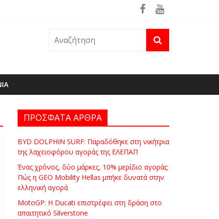
ρά
θηκε ήδη στη φωτιά του Πόρτο Γερμενό
ΝΙΑ
ΠΡΟΣΦΑΤΑ ΑΡΘΡΑ
BYD DOLPHIN SURF: Παραδόθηκε στη νικήτρια
της λαχειοφόρου αγοράς της ΕΛΕΠΑΠ
Ένας χρόνος, δύο μάρκες, 10% μερίδιο αγοράς:
Πώς η GEO Mobility Hellas μπήκε δυνατά στην
ελληνική αγορά
MotoGP: Η Ducati επιστρέφει στη δράση στο
απαιτητικό Silverstone