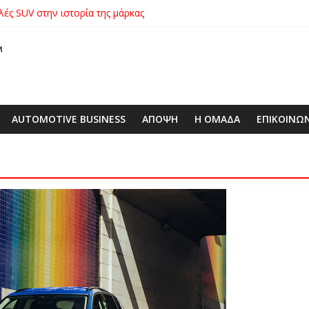
λές SUV στην ιστορία της μάρκας
ικήτρια της λαχειοφόρου αγοράς της ΕΛΕΠΑΠ
αγοράς: Πώς η GEO Mobility Hellas μπήκε δυνατά στην ελληνική αγο
 στο απαιτητικό Silverstone
xus με δεξαμενή 600 λίτρων στην ΕΠΟΜΕΑ Βιλίων – το όχημα βρέ
AUTOMOTIVE BUSINESS
ΑΠΟΨΗ
Η ΟΜΑΔΑ
ΕΠΙΚΟΙΝΩ