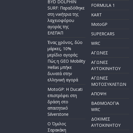
BYD DOLPHIN
FORMULA 1
SURF: Παραδόθηκε
στη νικήτρια της
KART
λαχειοφόρου
MotoGP
αγοράς της
ΕΛΕΠΑΠ
SUPERCARS
Ένας χρόνος, δύο
WRC
μάρκες, 10%
ΑΓΩΝΕΣ
μερίδιο αγοράς:
Πώς η GEO Mobility
ΑΓΩΝΕΣ
Hellas μπήκε
AYTOKINHTOY
δυνατά στην
ΑΓΩΝΕΣ
ελληνική αγορά
ΜΟΤΟΣΥΚΛΕΤΩΝ
MotoGP: Η Ducati
ΑΠΟΨΗ
επιστρέφει στη
δράση στο
ΒΑΘΜΟΛΟΓΙΑ
απαιτητικό
WRC
Silverstone
ΔΟΚΙΜΕΣ
Ο Όμιλος
ΑΥΤΟΚΙΝΗΤΟΥ
Σαρακάκη