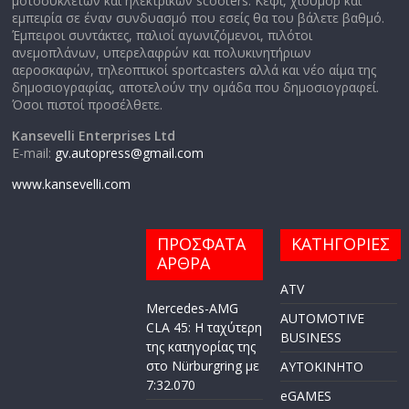
μοτοσυκλετών και ηλεκτρικών scooters. Κέφι, χιούμορ και
εμπειρία σε έναν συνδυασμό που εσείς θα του βάλετε βαθμό.
Έμπειροι συντάκτες, παλιοί αγωνιζόμενοι, πιλότοι
ανεμοπλάνων, υπερελαφρών και πολυκινητήριων
αεροσκαφών, τηλεοπτικοί sportcasters αλλά και νέο αίμα της
δημοσιογραφίας, αποτελούν την ομάδα που δημοσιογραφεί.
Όσοι πιστοί προσέλθετε.
Kansevelli Enterprises Ltd
E-mail:
gv.autopress@gmail.com
www.kansevelli.com
ΠΡΟΣΦΑΤΑ
ΚΑΤΗΓΟΡΙΕΣ
ΑΡΘΡΑ
ATV
Mercedes-AMG
AUTOMOTIVE
CLA 45: Η ταχύτερη
BUSINESS
της κατηγορίας της
στο Nürburgring με
AYTOKINHTO
7:32.070
eGAMES