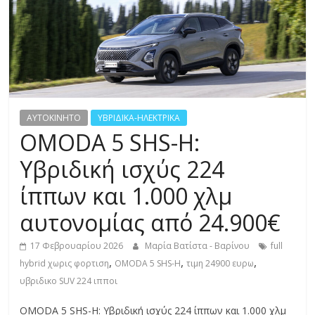
R
E
S
S
AYTOKINHTO
ΥΒΡΙΔΙΚΑ-ΗΛΕΚΤΡΙΚΑ
OMODA 5 SHS-H:
C
Υβριδική ισχύς 224
A
ίππων και 1.000 χλμ
R
S
αυτονομίας από 24.900€
,
M
17 Φεβρουαρίου 2026
Μαρία Βατίστα - Βαρίνου
full
O
,
,
,
hybrid χωρις φορτιση
OMODA 5 SHS-H
τιμη 24900 ευρω
T
υβριδικο SUV 224 ιπποι
O
R
OMODA 5 SHS-H: Υβριδική ισχύς 224 ίππων και 1.000 χλμ