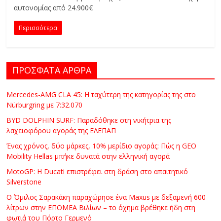
C
αυτονομίας από 24.900€
Y
Περισσότερα
C
L
E
S
ΠΡΟΣΦΑΤΑ ΑΡΘΡΑ
&
M
Mercedes-AMG CLA 45: Η ταχύτερη της κατηγορίας της στο
O
Nürburgring με 7:32.070
R
BYD DOLPHIN SURF: Παραδόθηκε στη νικήτρια της
E
λαχειοφόρου αγοράς της ΕΛΕΠΑΠ
Ένας χρόνος, δύο μάρκες, 10% μερίδιο αγοράς: Πώς η GEO
Mobility Hellas μπήκε δυνατά στην ελληνική αγορά
MotoGP: Η Ducati επιστρέφει στη δράση στο απαιτητικό
Silverstone
Ο Όμιλος Σαρακάκη παραχώρησε ένα Maxus με δεξαμενή 600
λίτρων στην ΕΠΟΜΕΑ Βιλίων – το όχημα βρέθηκε ήδη στη
φωτιά του Πόρτο Γερμενό