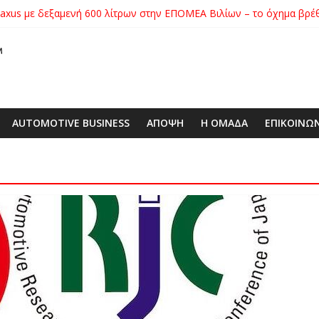
xus με δεξαμενή 600 λίτρων στην ΕΠΟΜΕΑ Βιλίων – το όχημα βρέ
ατηγορίας της στο Nürburgring με 7:32.070
ικήτρια της λαχειοφόρου αγοράς της ΕΛΕΠΑΠ
αγοράς: Πώς η GEO Mobility Hellas μπήκε δυνατά στην ελληνική αγο
 στο απαιτητικό Silverstone
AUTOMOTIVE BUSINESS
ΑΠΟΨΗ
Η ΟΜΑΔΑ
ΕΠΙΚΟΙΝΩ