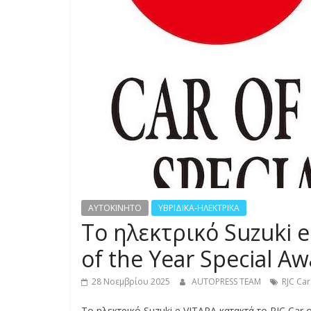
S
S
C
A
R
S
,
M
O
T
AYTOKINHTO
ΥΒΡΙΔΙΚΑ-ΗΛΕΚΤΡΙΚΑ
O
Το ηλεκτρικό Suzuki e
R
C
of the Year Special A
Y
C
28 Νοεμβρίου 2025
AUTOPRESS TEAM
RJC Car
L
Το ηλεκτρικό Suzuki e VITARA κατακτά το RJC Car o