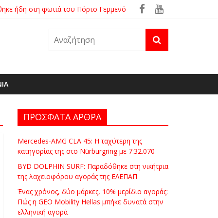
θηκε ήδη στη φωτιά του Πόρτο Γερμενό
ρά
ΝΙΑ
ΠΡΟΣΦΑΤΑ ΑΡΘΡΑ
Mercedes-AMG CLA 45: Η ταχύτερη της
κατηγορίας της στο Nürburgring με 7:32.070
BYD DOLPHIN SURF: Παραδόθηκε στη νικήτρια
της λαχειοφόρου αγοράς της ΕΛΕΠΑΠ
Ένας χρόνος, δύο μάρκες, 10% μερίδιο αγοράς:
Πώς η GEO Mobility Hellas μπήκε δυνατά στην
ελληνική αγορά