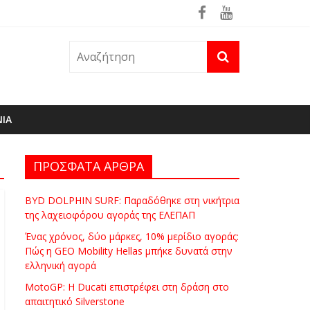
ρά
θηκε ήδη στη φωτιά του Πόρτο Γερμενό
ΝΙΑ
ΠΡΟΣΦΑΤΑ ΑΡΘΡΑ
BYD DOLPHIN SURF: Παραδόθηκε στη νικήτρια
της λαχειοφόρου αγοράς της ΕΛΕΠΑΠ
Ένας χρόνος, δύο μάρκες, 10% μερίδιο αγοράς:
Πώς η GEO Mobility Hellas μπήκε δυνατά στην
ελληνική αγορά
MotoGP: Η Ducati επιστρέφει στη δράση στο
απαιτητικό Silverstone