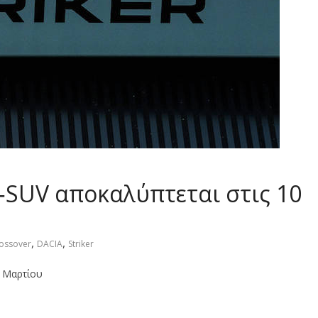
 C‑SUV αποκαλύπτεται στις 10
,
,
ossover
DACIA
Striker
0 Μαρτίου