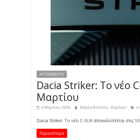
S
S
C
A
R
S
,
M
AYTOKINHTO
O
Dacia Striker: Το νέο
T
Μαρτίου
O
R
6 Μαρτίου 2026
Μαρία Βατίστα - Βαρίνου
cr
C
Y
Dacia Striker: Το νέο C‑SUV αποκαλύπτεται στις 1
C
L
Περισσότερα