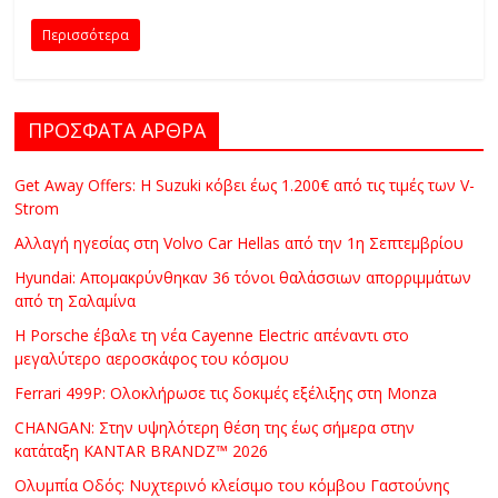
C
Περισσότερα
Y
C
L
E
ΠΡΟΣΦΑΤΑ ΑΡΘΡΑ
S
&
Get Away Offers: Η Suzuki κόβει έως 1.200€ από τις τιμές των V-
M
Strom
O
Αλλαγή ηγεσίας στη Volvo Car Hellas από την 1η Σεπτεμβρίου
R
Hyundai: Απομακρύνθηκαν 36 τόνοι θαλάσσιων απορριμμάτων
E
από τη Σαλαμίνα
Η Porsche έβαλε τη νέα Cayenne Electric απέναντι στο
μεγαλύτερο αεροσκάφος του κόσμου
Ferrari 499P: Ολοκλήρωσε τις δοκιμές εξέλιξης στη Monza
CHANGAN: Στην υψηλότερη θέση της έως σήμερα στην
κατάταξη KANTAR BRANDZ™ 2026
Ολυμπία Οδός: Νυχτερινό κλείσιμο του κόμβου Γαστούνης