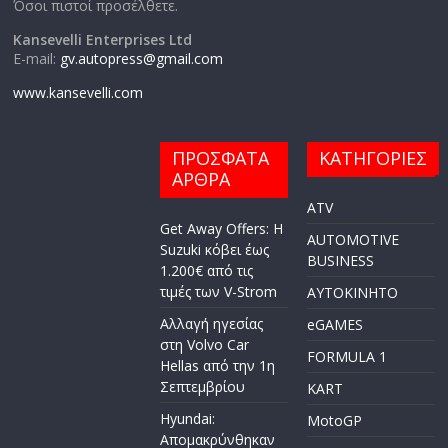
Όσοι πιστοί προσέλθετε.
Kansevelli Enterprises Ltd
E-mail:
gv.autopress@gmail.com
www.kansevelli.com
ΠΡΟΣΦΑΤΑ
ΚΑΤΗΓΟΡΙΕΣ
ΑΡΘΡΑ
ATV
Get Away Offers: Η
AUTOMOTIVE
Suzuki κόβει έως
BUSINESS
1.200€ από τις
τιμές των V-Strom
AYTOKINHTO
Αλλαγή ηγεσίας
eGAMES
στη Volvo Car
FORMULA 1
Hellas από την 1η
Σεπτεμβρίου
KART
Hyundai:
MotoGP
Απομακρύνθηκαν