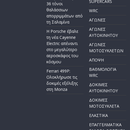
SUPERCARS
36 τόνοι
θαλάσσιων
WRC
απορριμμάτων από
ΑΓΩΝΕΣ
τη Σαλαμίνα
ΑΓΩΝΕΣ
Η Porsche έβαλε
AYTOKINHTOY
τη νέα Cayenne
Electric απέναντι
ΑΓΩΝΕΣ
στο μεγαλύτερο
ΜΟΤΟΣΥΚΛΕΤΩΝ
αεροσκάφος του
ΑΠΟΨΗ
κόσμου
ΒΑΘΜΟΛΟΓΙΑ
Ferrari 499P:
WRC
Ολοκλήρωσε τις
δοκιμές εξέλιξης
ΔΟΚΙΜΕΣ
στη Monza
ΑΥΤΟΚΙΝΗΤΟΥ
ΔΟΚΙΜΕΣ
ΜΟΤΟΣΥΚΛΕΤΑ
ΕΛΑΣΤΙΚΑ
ΕΠΑΓΓΕΛΜΑΤΙΚΑ