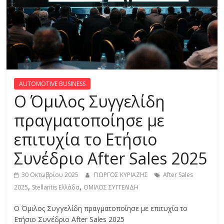
R
E
S
S
AUTOMOTIVE BUSINESS
Ο Όμιλος Συγγελίδη
C
πραγματοποίησε με
A
επιτυχία το Ετήσιο
R
S
Συνέδριο After Sales 2025
,
M
30 Οκτωβρίου 2025
ΓΙΩΡΓΟΣ ΚΥΡΙΑΖΗΣ
After Sales
O
,
,
2025
Stellantis Ελλάδα
ΟΜΙΛΟΣ ΣΥΓΓΕΛΙΔΗ
T
O
Ο Όμιλος Συγγελίδη πραγματοποίησε με επιτυχία το
R
Ετήσιο Συνέδριο After Sales 2025