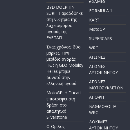
eGAMES
BYD DOLPHIN
FORMULA 1
SURF: Παραδόθηκε
στη νικήτρια της
KART
λαχειοφόρου
MotoGP
αγοράς της
ΕΛΕΠΑΠ
SUPERCARS
Ένας χρόνος, δύο
WRC
μάρκες, 10%
ΑΓΩΝΕΣ
μερίδιο αγοράς:
Πώς η GEO Mobility
ΑΓΩΝΕΣ
Hellas μπήκε
AYTOKINHTOY
δυνατά στην
ΑΓΩΝΕΣ
ελληνική αγορά
ΜΟΤΟΣΥΚΛΕΤΩΝ
MotoGP: Η Ducati
ΑΠΟΨΗ
επιστρέφει στη
δράση στο
ΒΑΘΜΟΛΟΓΙΑ
απαιτητικό
WRC
Silverstone
ΔΟΚΙΜΕΣ
Ο Όμιλος
ΑΥΤΟΚΙΝΗΤΟΥ