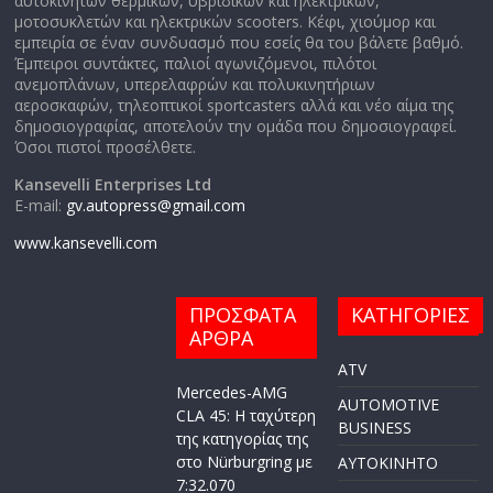
αυτοκινήτων θερμικών, υβριδικών και ηλεκτρικών,
μοτοσυκλετών και ηλεκτρικών scooters. Κέφι, χιούμορ και
εμπειρία σε έναν συνδυασμό που εσείς θα του βάλετε βαθμό.
Έμπειροι συντάκτες, παλιοί αγωνιζόμενοι, πιλότοι
ανεμοπλάνων, υπερελαφρών και πολυκινητήριων
αεροσκαφών, τηλεοπτικοί sportcasters αλλά και νέο αίμα της
δημοσιογραφίας, αποτελούν την ομάδα που δημοσιογραφεί.
Όσοι πιστοί προσέλθετε.
Kansevelli Enterprises Ltd
E-mail:
gv.autopress@gmail.com
www.kansevelli.com
ΠΡΟΣΦΑΤΑ
ΚΑΤΗΓΟΡΙΕΣ
ΑΡΘΡΑ
ATV
Mercedes-AMG
AUTOMOTIVE
CLA 45: Η ταχύτερη
BUSINESS
της κατηγορίας της
στο Nürburgring με
AYTOKINHTO
7:32.070