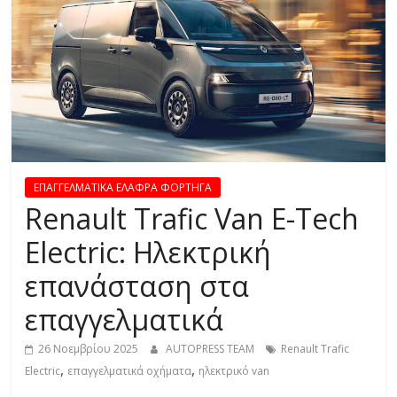
R
E
S
S
ΕΠΑΓΓΕΛΜΑΤΙΚΑ ΕΛΑΦΡΑ ΦΟΡΤΗΓΑ
C
Renault Trafic Van E-Tech
A
R
Electric: Ηλεκτρική
S
επανάσταση στα
,
M
επαγγελματικά
O
T
26 Νοεμβρίου 2025
AUTOPRESS TEAM
Renault Trafic
O
,
,
Electric
επαγγελματικά οχήματα
ηλεκτρικό van
R