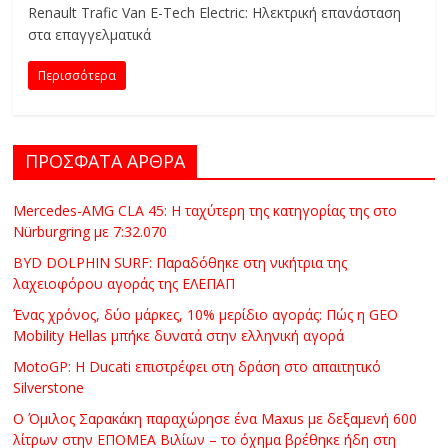
C
Renault Trafic Van E-Tech Electric: Ηλεκτρική επανάσταση
στα επαγγελματικά
Y
C
Περισσότερα
L
E
S
&
ΠΡΟΣΦΑΤΑ ΑΡΘΡΑ
M
O
Mercedes-AMG CLA 45: Η ταχύτερη της κατηγορίας της στο
R
Nürburgring με 7:32.070
E
BYD DOLPHIN SURF: Παραδόθηκε στη νικήτρια της
λαχειοφόρου αγοράς της ΕΛΕΠΑΠ
Ένας χρόνος, δύο μάρκες, 10% μερίδιο αγοράς: Πώς η GEO
Mobility Hellas μπήκε δυνατά στην ελληνική αγορά
MotoGP: Η Ducati επιστρέφει στη δράση στο απαιτητικό
Silverstone
Ο Όμιλος Σαρακάκη παραχώρησε ένα Maxus με δεξαμενή 600
λίτρων στην ΕΠΟΜΕΑ Βιλίων – το όχημα βρέθηκε ήδη στη