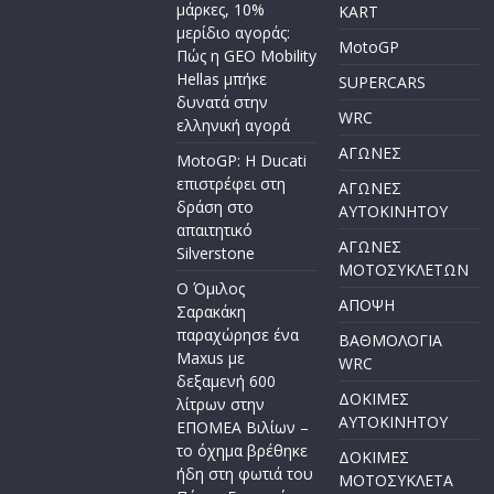
μάρκες, 10%
KART
μερίδιο αγοράς:
MotoGP
Πώς η GEO Mobility
Hellas μπήκε
SUPERCARS
δυνατά στην
WRC
ελληνική αγορά
ΑΓΩΝΕΣ
MotoGP: Η Ducati
επιστρέφει στη
ΑΓΩΝΕΣ
δράση στο
AYTOKINHTOY
απαιτητικό
ΑΓΩΝΕΣ
Silverstone
ΜΟΤΟΣΥΚΛΕΤΩΝ
Ο Όμιλος
ΑΠΟΨΗ
Σαρακάκη
παραχώρησε ένα
ΒΑΘΜΟΛΟΓΙΑ
Maxus με
WRC
δεξαμενή 600
ΔΟΚΙΜΕΣ
λίτρων στην
ΑΥΤΟΚΙΝΗΤΟΥ
ΕΠΟΜΕΑ Βιλίων –
το όχημα βρέθηκε
ΔΟΚΙΜΕΣ
ήδη στη φωτιά του
ΜΟΤΟΣΥΚΛΕΤΑ