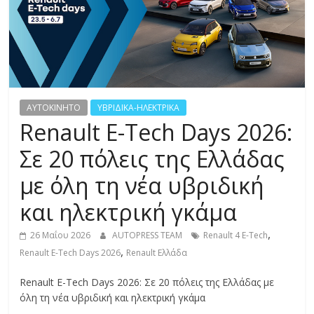
R
E
S
AYTOKINHTO
ΥΒΡΙΔΙΚΑ-ΗΛΕΚΤΡΙΚΑ
S
Renault E-Tech Days 2026:
Σε 20 πόλεις της Ελλάδας
C
A
με όλη τη νέα υβριδική
R
και ηλεκτρική γκάμα
S
,
,
26 Μαΐου 2026
AUTOPRESS TEAM
Renault 4 E-Tech
M
,
Renault E-Tech Days 2026
Renault Ελλάδα
O
T
Renault E-Tech Days 2026: Σε 20 πόλεις της Ελλάδας με
O
όλη τη νέα υβριδική και ηλεκτρική γκάμα
R