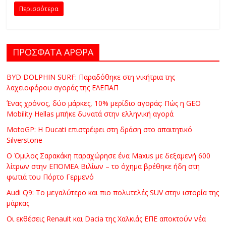
C
Περισσότερα
Y
C
L
ΠΡΟΣΦΑΤΑ ΑΡΘΡΑ
E
S
BYD DOLPHIN SURF: Παραδόθηκε στη νικήτρια της
&
λαχειοφόρου αγοράς της ΕΛΕΠΑΠ
M
O
Ένας χρόνος, δύο μάρκες, 10% μερίδιο αγοράς: Πώς η GEO
Mobility Hellas μπήκε δυνατά στην ελληνική αγορά
R
E
MotoGP: Η Ducati επιστρέφει στη δράση στο απαιτητικό
Silverstone
Ο Όμιλος Σαρακάκη παραχώρησε ένα Maxus με δεξαμενή 600
λίτρων στην ΕΠΟΜΕΑ Βιλίων – το όχημα βρέθηκε ήδη στη
φωτιά του Πόρτο Γερμενό
Audi Q9: Το μεγαλύτερο και πιο πολυτελές SUV στην ιστορία της
μάρκας
Οι εκθέσεις Renault και Dacia της Χαλκιάς ΕΠΕ αποκτούν νέα