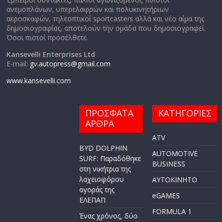
ανεμοπλάνων, υπερελαφρών και πολυκινητήριων
αεροσκαφών, τηλεοπτικοί sportcasters αλλά και νέο αίμα της
δημοσιογραφίας, αποτελούν την ομάδα που δημοσιογραφεί.
Όσοι πιστοί προσέλθετε.
Kansevelli Enterprises Ltd
E-mail:
gv.autopress@gmail.com
www.kansevelli.com
ΠΡΟΣΦΑΤΑ
ΚΑΤΗΓΟΡΙΕΣ
ΑΡΘΡΑ
ATV
BYD DOLPHIN
AUTOMOTIVE
SURF: Παραδόθηκε
BUSINESS
στη νικήτρια της
λαχειοφόρου
AYTOKINHTO
αγοράς της
eGAMES
ΕΛΕΠΑΠ
FORMULA 1
Ένας χρόνος, δύο