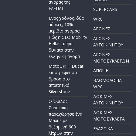
αγοράς της
ΕΛΕΠΑΠ
SUPERCARS
Ένας χρόνος, δύο
WRC
μάρκες, 10%
ΑΓΩΝΕΣ
μερίδιο αγοράς:
Πώς η GEO Mobility
ΑΓΩΝΕΣ
Hellas μπήκε
AYTOKINHTOY
δυνατά στην
ΑΓΩΝΕΣ
ελληνική αγορά
ΜΟΤΟΣΥΚΛΕΤΩΝ
MotoGP: Η Ducati
ΑΠΟΨΗ
επιστρέφει στη
δράση στο
ΒΑΘΜΟΛΟΓΙΑ
απαιτητικό
WRC
Silverstone
ΔΟΚΙΜΕΣ
Ο Όμιλος
ΑΥΤΟΚΙΝΗΤΟΥ
Σαρακάκη
ΔΟΚΙΜΕΣ
παραχώρησε ένα
ΜΟΤΟΣΥΚΛΕΤΑ
Maxus με
δεξαμενή 600
ΕΛΑΣΤΙΚΑ
λίτρων στην