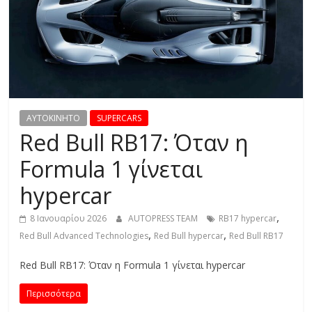
R
E
S
S
AYTOKINHTO
SUPERCARS
Red Bull RB17: Όταν η
C
Formula 1 γίνεται
A
R
hypercar
S
,
8 Ιανουαρίου 2026
AUTOPRESS TEAM
RB17 hypercar
,
,
,
M
Red Bull Advanced Technologies
Red Bull hypercar
Red Bull RB17
O
Red Bull RB17: Όταν η Formula 1 γίνεται hypercar
T
O
Περισσότερα
R