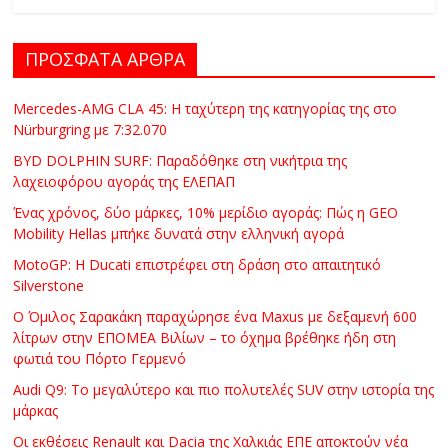
C
Y
ΠΡΟΣΦΑΤΑ ΑΡΘΡΑ
C
L
E
Mercedes-AMG CLA 45: Η ταχύτερη της κατηγορίας της στο
Nürburgring με 7:32.070
S
&
BYD DOLPHIN SURF: Παραδόθηκε στη νικήτρια της
M
λαχειοφόρου αγοράς της ΕΛΕΠΑΠ
O
Ένας χρόνος, δύο μάρκες, 10% μερίδιο αγοράς: Πώς η GEO
R
Mobility Hellas μπήκε δυνατά στην ελληνική αγορά
E
MotoGP: Η Ducati επιστρέφει στη δράση στο απαιτητικό
Silverstone
Ο Όμιλος Σαρακάκη παραχώρησε ένα Maxus με δεξαμενή 600
λίτρων στην ΕΠΟΜΕΑ Βιλίων – το όχημα βρέθηκε ήδη στη
φωτιά του Πόρτο Γερμενό
Audi Q9: Το μεγαλύτερο και πιο πολυτελές SUV στην ιστορία της
μάρκας
Οι εκθέσεις Renault και Dacia της Χαλκιάς ΕΠΕ αποκτούν νέα