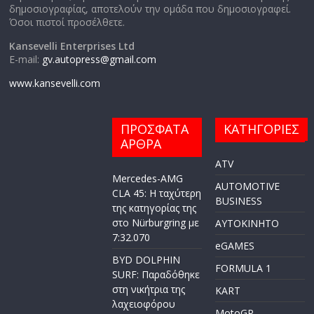
δημοσιογραφίας, αποτελούν την ομάδα που δημοσιογραφεί.
Όσοι πιστοί προσέλθετε.
Kansevelli Enterprises Ltd
E-mail:
gv.autopress@gmail.com
www.kansevelli.com
ΠΡΟΣΦΑΤΑ
ΚΑΤΗΓΟΡΙΕΣ
ΑΡΘΡΑ
ATV
Mercedes-AMG
AUTOMOTIVE
CLA 45: Η ταχύτερη
BUSINESS
της κατηγορίας της
στο Nürburgring με
AYTOKINHTO
7:32.070
eGAMES
BYD DOLPHIN
FORMULA 1
SURF: Παραδόθηκε
στη νικήτρια της
KART
λαχειοφόρου
MotoGP