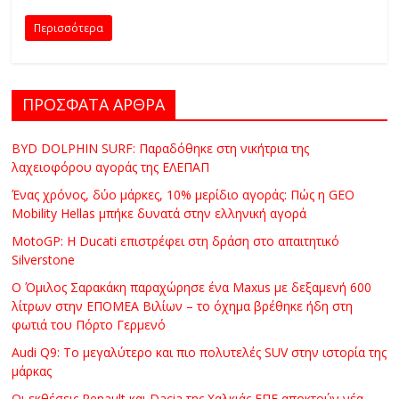
C
Περισσότερα
Y
C
L
E
ΠΡΟΣΦΑΤΑ ΑΡΘΡΑ
S
&
BYD DOLPHIN SURF: Παραδόθηκε στη νικήτρια της
M
λαχειοφόρου αγοράς της ΕΛΕΠΑΠ
O
Ένας χρόνος, δύο μάρκες, 10% μερίδιο αγοράς: Πώς η GEO
R
Mobility Hellas μπήκε δυνατά στην ελληνική αγορά
E
MotoGP: Η Ducati επιστρέφει στη δράση στο απαιτητικό
Silverstone
Ο Όμιλος Σαρακάκη παραχώρησε ένα Maxus με δεξαμενή 600
λίτρων στην ΕΠΟΜΕΑ Βιλίων – το όχημα βρέθηκε ήδη στη
φωτιά του Πόρτο Γερμενό
Audi Q9: Το μεγαλύτερο και πιο πολυτελές SUV στην ιστορία της
μάρκας
Οι εκθέσεις Renault και Dacia της Χαλκιάς ΕΠΕ αποκτούν νέα