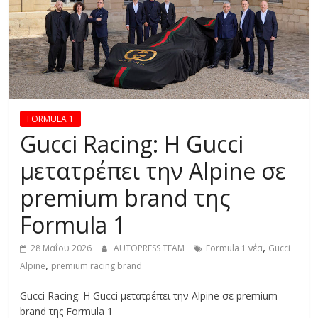
R
E
S
S
FORMULA 1
Gucci Racing: Η Gucci
C
μετατρέπει την Alpine σε
A
premium brand της
R
S
Formula 1
,
M
,
28 Μαΐου 2026
AUTOPRESS TEAM
Formula 1 νέα
Gucci
O
,
Alpine
premium racing brand
T
O
Gucci Racing: Η Gucci μετατρέπει την Alpine σε premium
R
brand της Formula 1