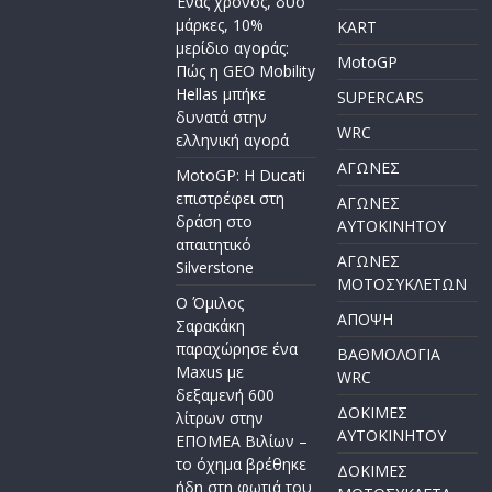
Ένας χρόνος, δύο
μάρκες, 10%
KART
μερίδιο αγοράς:
MotoGP
Πώς η GEO Mobility
Hellas μπήκε
SUPERCARS
δυνατά στην
WRC
ελληνική αγορά
ΑΓΩΝΕΣ
MotoGP: Η Ducati
επιστρέφει στη
ΑΓΩΝΕΣ
δράση στο
AYTOKINHTOY
απαιτητικό
ΑΓΩΝΕΣ
Silverstone
ΜΟΤΟΣΥΚΛΕΤΩΝ
Ο Όμιλος
ΑΠΟΨΗ
Σαρακάκη
παραχώρησε ένα
ΒΑΘΜΟΛΟΓΙΑ
Maxus με
WRC
δεξαμενή 600
ΔΟΚΙΜΕΣ
λίτρων στην
ΑΥΤΟΚΙΝΗΤΟΥ
ΕΠΟΜΕΑ Βιλίων –
το όχημα βρέθηκε
ΔΟΚΙΜΕΣ
ήδη στη φωτιά του