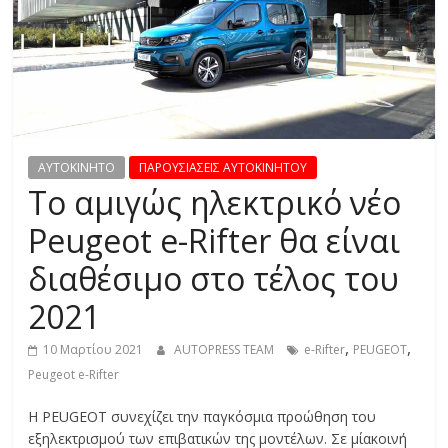
R
E
S
S
AYTOKINHTO
ΠΑΡΟΥΣΙΑΣΕΙΣ ΑΥΤΟΚΙΝΗΤΟΥ
Το αμιγώς ηλεκτρικό νέο
C
Peugeot e-Rifter θα είναι
A
διαθέσιμο στο τέλος του
R
S
2021
,
M
,
,
10 Μαρτίου 2021
AUTOPRESS TEAM
e-Rifter
PEUGEOT
O
Peugeot e-Rifter
T
O
Η PEUGEOT συνεχίζει την παγκόσμια προώθηση του
R
εξηλεκτρισμού των επιβατικών της μοντέλων. Σε μίακοινή