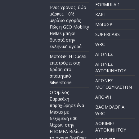
FORMULA 1
Ένας χρόνος, δύο
μάρκες, 10%
KART
μερίδιο αγοράς:
MotoGP
Πώς η GEO Mobility
Hellas μπήκε
SUPERCARS
δυνατά στην
WRC
ελληνική αγορά
ΑΓΩΝΕΣ
MotoGP: Η Ducati
επιστρέφει στη
ΑΓΩΝΕΣ
δράση στο
AYTOKINHTOY
απαιτητικό
ΑΓΩΝΕΣ
Silverstone
ΜΟΤΟΣΥΚΛΕΤΩΝ
Ο Όμιλος
ΑΠΟΨΗ
Σαρακάκη
παραχώρησε ένα
ΒΑΘΜΟΛΟΓΙΑ
Maxus με
WRC
δεξαμενή 600
ΔΟΚΙΜΕΣ
λίτρων στην
ΑΥΤΟΚΙΝΗΤΟΥ
ΕΠΟΜΕΑ Βιλίων –
το όχημα βρέθηκε