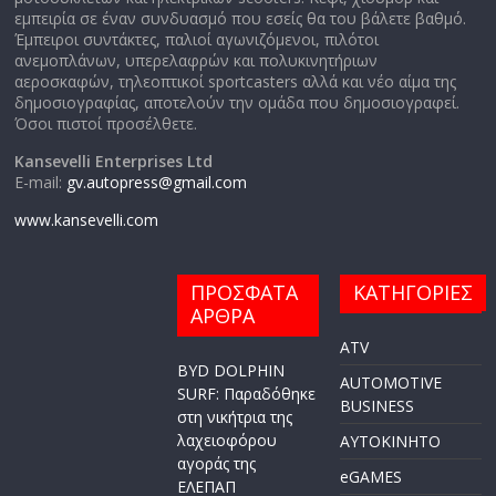
εμπειρία σε έναν συνδυασμό που εσείς θα του βάλετε βαθμό.
Έμπειροι συντάκτες, παλιοί αγωνιζόμενοι, πιλότοι
ανεμοπλάνων, υπερελαφρών και πολυκινητήριων
αεροσκαφών, τηλεοπτικοί sportcasters αλλά και νέο αίμα της
δημοσιογραφίας, αποτελούν την ομάδα που δημοσιογραφεί.
Όσοι πιστοί προσέλθετε.
Kansevelli Enterprises Ltd
E-mail:
gv.autopress@gmail.com
www.kansevelli.com
ΠΡΟΣΦΑΤΑ
ΚΑΤΗΓΟΡΙΕΣ
ΑΡΘΡΑ
ATV
BYD DOLPHIN
AUTOMOTIVE
SURF: Παραδόθηκε
BUSINESS
στη νικήτρια της
λαχειοφόρου
AYTOKINHTO
αγοράς της
eGAMES
ΕΛΕΠΑΠ