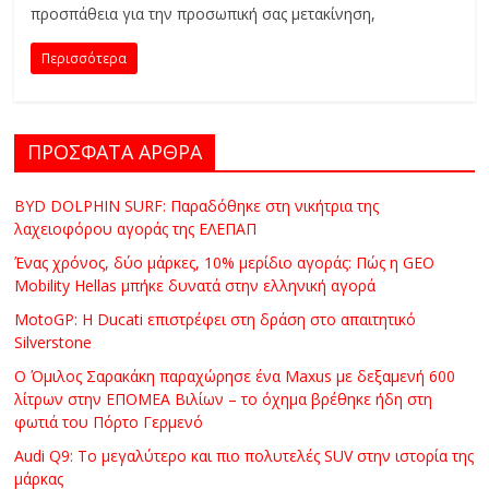
C
προσπάθεια για την προσωπική σας μετακίνηση,
Y
Περισσότερα
C
L
E
S
ΠΡΟΣΦΑΤΑ ΑΡΘΡΑ
&
M
BYD DOLPHIN SURF: Παραδόθηκε στη νικήτρια της
O
λαχειοφόρου αγοράς της ΕΛΕΠΑΠ
R
Ένας χρόνος, δύο μάρκες, 10% μερίδιο αγοράς: Πώς η GEO
E
Mobility Hellas μπήκε δυνατά στην ελληνική αγορά
MotoGP: Η Ducati επιστρέφει στη δράση στο απαιτητικό
Silverstone
Ο Όμιλος Σαρακάκη παραχώρησε ένα Maxus με δεξαμενή 600
λίτρων στην ΕΠΟΜΕΑ Βιλίων – το όχημα βρέθηκε ήδη στη
φωτιά του Πόρτο Γερμενό
Audi Q9: Το μεγαλύτερο και πιο πολυτελές SUV στην ιστορία της
μάρκας