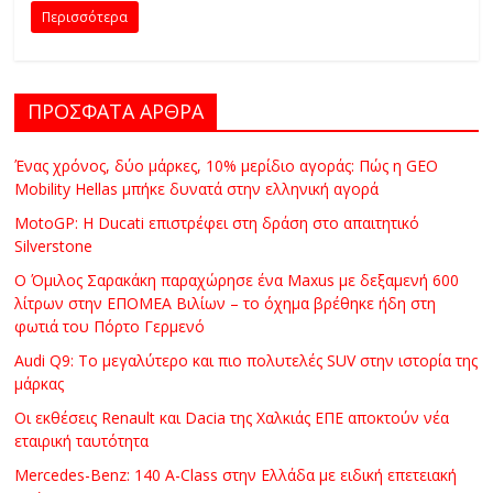
C
Περισσότερα
Y
C
L
ΠΡΟΣΦΑΤΑ ΑΡΘΡΑ
E
S
Ένας χρόνος, δύο μάρκες, 10% μερίδιο αγοράς: Πώς η GEO
&
Mobility Hellas μπήκε δυνατά στην ελληνική αγορά
M
MotoGP: Η Ducati επιστρέφει στη δράση στο απαιτητικό
O
Silverstone
R
E
Ο Όμιλος Σαρακάκη παραχώρησε ένα Maxus με δεξαμενή 600
λίτρων στην ΕΠΟΜΕΑ Βιλίων – το όχημα βρέθηκε ήδη στη
φωτιά του Πόρτο Γερμενό
Audi Q9: Το μεγαλύτερο και πιο πολυτελές SUV στην ιστορία της
μάρκας
Οι εκθέσεις Renault και Dacia της Χαλκιάς ΕΠΕ αποκτούν νέα
εταιρική ταυτότητα
Mercedes-Benz: 140 A-Class στην Ελλάδα με ειδική επετειακή