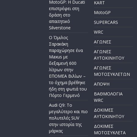
MotoGP: Η Ducati
KART
επιστρέφει στη
MotoGP
δράση στο
απαιτητικό
SUPERCARS
Silverstone
WRC
Ο Όμιλος
ΑΓΩΝΕΣ
Σαρακάκη
παραχώρησε ένα
ΑΓΩΝΕΣ
Maxus με
AYTOKINHTOY
δεξαμενή 600
ΑΓΩΝΕΣ
λίτρων στην
ΜΟΤΟΣΥΚΛΕΤΩΝ
ΕΠΟΜΕΑ Βιλίων –
το όχημα βρέθηκε
ΑΠΟΨΗ
ήδη στη φωτιά του
ΒΑΘΜΟΛΟΓΙΑ
Πόρτο Γερμενό
WRC
Audi Q9: Το
ΔΟΚΙΜΕΣ
μεγαλύτερο και πιο
ΑΥΤΟΚΙΝΗΤΟΥ
πολυτελές SUV
στην ιστορία της
ΔΟΚΙΜΕΣ
μάρκας
ΜΟΤΟΣΥΚΛΕΤΑ