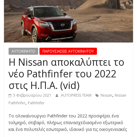
R
E
S
S
AYTOKINHTO
ΠΑΡΟΥΣΙΑΣΕΙΣ ΑΥΤΟΚΙΝΗΤΟΥ
Η Nissan αποκαλύπτει το
C
νέο Pathfinfer του 2022
A
στις Η.Π.Α. (vid)
R
S
,
5 Φεβρουαρίου 2021
AUTOPRESS TEAM
Nissan
Nissan
,
,
Pathfinfer
Pathfinfer
M
O
Το ολοκαίνουργιο Pathfinder του 2022 προσφέρει ένα
T
τολμηρό, στιβαρό, πλήρως επανασχεδιασμένο εξωτερικό
O
και ένα πολυτελές εσωτερικό, ιδανικό για τις οικογενειακές
R