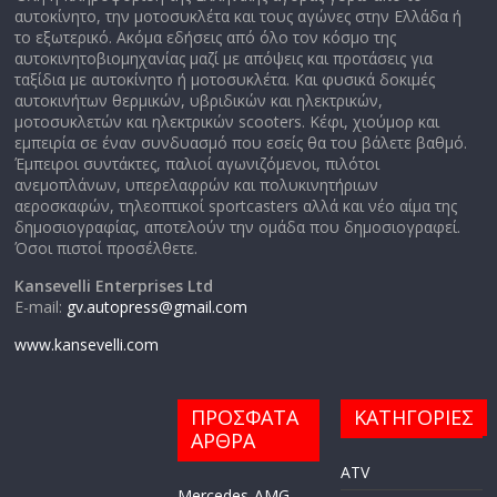
αυτοκίνητο, την μοτοσυκλέτα και τους αγώνες στην Ελλάδα ή
το εξωτερικό. Ακόμα εδήσεις από όλο τον κόσμο της
αυτοκινητοβιομηχανίας μαζί με απόψεις και προτάσεις για
ταξίδια με αυτοκίνητο ή μοτοσυκλέτα. Και φυσικά δοκιμές
αυτοκινήτων θερμικών, υβριδικών και ηλεκτρικών,
μοτοσυκλετών και ηλεκτρικών scooters. Κέφι, χιούμορ και
εμπειρία σε έναν συνδυασμό που εσείς θα του βάλετε βαθμό.
Έμπειροι συντάκτες, παλιοί αγωνιζόμενοι, πιλότοι
ανεμοπλάνων, υπερελαφρών και πολυκινητήριων
αεροσκαφών, τηλεοπτικοί sportcasters αλλά και νέο αίμα της
δημοσιογραφίας, αποτελούν την ομάδα που δημοσιογραφεί.
Όσοι πιστοί προσέλθετε.
Kansevelli Enterprises Ltd
E-mail:
gv.autopress@gmail.com
www.kansevelli.com
ΠΡΟΣΦΑΤΑ
ΚΑΤΗΓΟΡΙΕΣ
ΑΡΘΡΑ
ATV
Mercedes-AMG