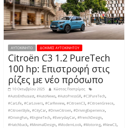
R
E
S
S
AYTOKINHTO
ΔΟΚΙΜΕΣ ΑΥΤΟΚΙΝΗΤΟΥ
Citroën C3 1.2 PureTech
C
100 hp: Επιστροφή στις
A
ρίζες με νέο πρόσωπο
R
S
10 Οκτωβρίου 2025
Κώστας Παστρίμας
,
,
,
,
,
#AutoEnthusiast
#AutoNews
#AutoPressGR
#C3PureTech
M
,
,
,
,
,
#CarLife
#CarLovers
#CarReview
#CitroenC3
#CitroenGreece
O
,
,
,
,
T
#CitroenStyle
#CityCar
#DriveCitroen
#DrivingExperience
,
,
,
,
O
#DrivingFun
#EngineTech
#EverydayCar
#FrenchDesign
,
,
,
,
,
R
#Hatchback
#MinimalDesign
#ModernLook
#Motoring
#NewC3