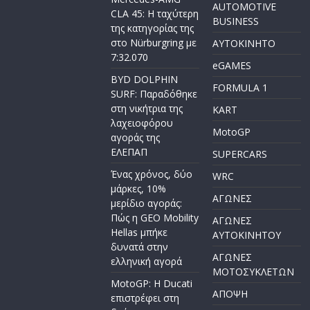
AUTOMOTIVE
CLA 45: Η ταχύτερη
BUSINESS
της κατηγορίας της
στο Nürburgring με
AYTOKINHTO
7:32.070
eGAMES
BYD DOLPHIN
FORMULA 1
SURF: Παραδόθηκε
στη νικήτρια της
KART
λαχειοφόρου
MotoGP
αγοράς της
ΕΛΕΠΑΠ
SUPERCARS
Ένας χρόνος, δύο
WRC
μάρκες, 10%
ΑΓΩΝΕΣ
μερίδιο αγοράς:
Πώς η GEO Mobility
ΑΓΩΝΕΣ
Hellas μπήκε
AYTOKINHTOY
δυνατά στην
ΑΓΩΝΕΣ
ελληνική αγορά
ΜΟΤΟΣΥΚΛΕΤΩΝ
MotoGP: Η Ducati
ΑΠΟΨΗ
επιστρέφει στη