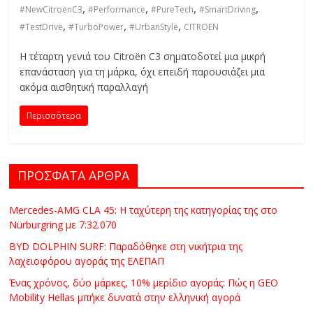
,
,
,
,
C
#NewCitroenC3
#Performance
#PureTech
#SmartDriving
Y
,
,
,
#TestDrive
#TurboPower
#UrbanStyle
CITROEN
C
Η τέταρτη γενιά του Citroën C3 σηματοδοτεί μια μικρή
L
επανάσταση για τη μάρκα, όχι επειδή παρουσιάζει μια
E
ακόμα αισθητική παραλλαγή
S
&
Περισσότερα
M
O
R
ΠΡΟΣΦΑΤΑ ΑΡΘΡΑ
E
Mercedes-AMG CLA 45: Η ταχύτερη της κατηγορίας της στο
Nürburgring με 7:32.070
BYD DOLPHIN SURF: Παραδόθηκε στη νικήτρια της
λαχειοφόρου αγοράς της ΕΛΕΠΑΠ
Ένας χρόνος, δύο μάρκες, 10% μερίδιο αγοράς: Πώς η GEO
Mobility Hellas μπήκε δυνατά στην ελληνική αγορά