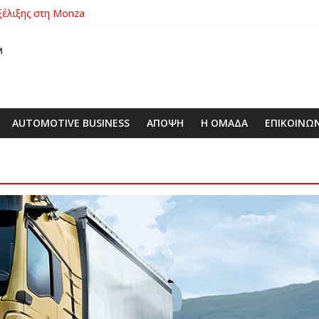
εξέλιξης στη Monza
00€ από τις τιμές των V-Strom
πό την 1η Σεπτεμβρίου
λάσσιων απορριμμάτων από τη Σαλαμίνα
ric απέναντι στο μεγαλύτερο αεροσκάφος του κόσμου
AUTOMOTIVE BUSINESS
ΑΠΟΨΗ
Η ΟΜΑΔΑ
ΕΠΙΚΟΙΝΩ