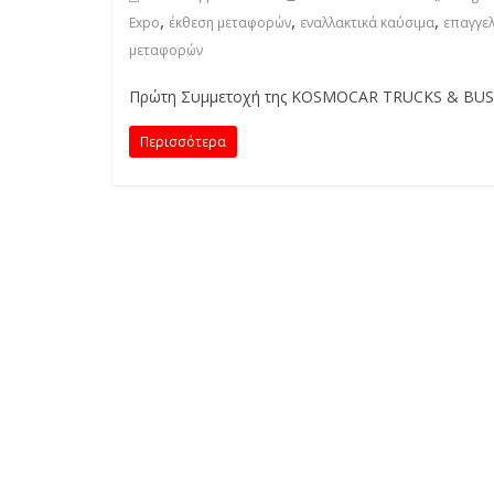
E
,
,
,
Expo
έκθεση μεταφορών
εναλλακτικά καύσιμα
επαγγε
S
μεταφορών
&
M
Πρώτη Συμμετοχή της KOSMOCAR TRUCKS & BUSES
O
R
Περισσότερα
E