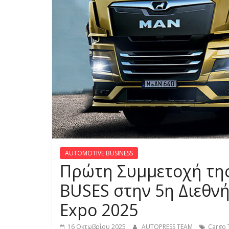
S
S
C
A
R
S
,
M
O
T
AUTOMOTIVE BUSINESS
O
Πρώτη Συμμετοχή τ
R
C
BUSES στην 5η Διεθνή
Y
Expo 2025
C
L
16 Οκτωβρίου 2025
AUTOPRESS TEAM
Cargo 