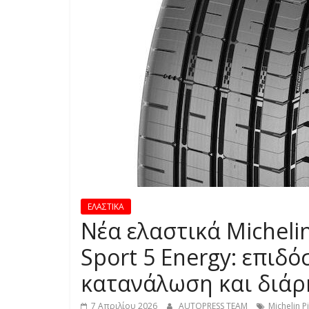
S
S
C
A
R
S
,
M
O
T
ΕΛΑΣΤΙΚΑ
O
Νέα ελαστικά Michelin
R
C
Sport 5 Energy: επιδ
Y
κατανάλωση και διάρ
C
L
7 Απριλίου 2026
AUTOPRESS TEAM
Michelin P