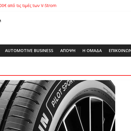
00€ από τις τιμές των V-Strom
xus με δεξαμενή 600 λίτρων στην ΕΠΟΜΕΑ Βιλίων – το όχημα βρέ
λές SUV στην ιστορία της μάρκας
ιάς ΕΠΕ αποκτούν νέα εταιρική ταυτότητα
 με ειδική επετειακή τιμή
AUTOMOTIVE BUSINESS
ΑΠΟΨΗ
Η ΟΜΑΔΑ
ΕΠΙΚΟΙΝΩ