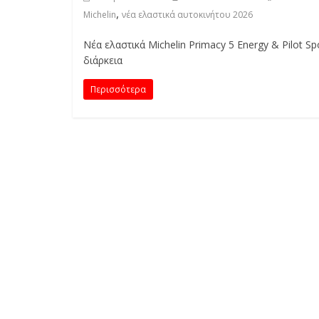
E
,
Michelin
νέα ελαστικά αυτοκινήτου 2026
S
&
Νέα ελαστικά Michelin Primacy 5 Energy & Pilot S
M
διάρκεια
O
R
Περισσότερα
E