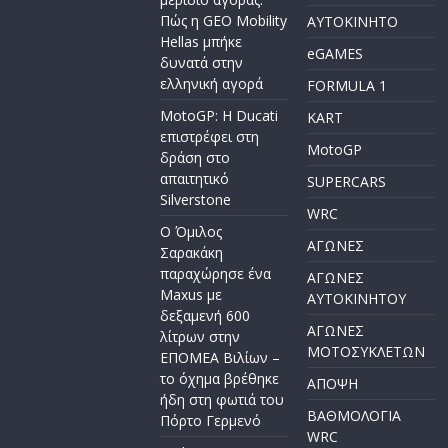
Πώς η GEO Mobility
AYTOKINHTO
Hellas μπήκε
eGAMES
δυνατά στην
ελληνική αγορά
FORMULA 1
MotoGP: Η Ducati
KART
επιστρέφει στη
MotoGP
δράση στο
απαιτητικό
SUPERCARS
Silverstone
WRC
Ο Όμιλος
ΑΓΩΝΕΣ
Σαρακάκη
παραχώρησε ένα
ΑΓΩΝΕΣ
Maxus με
AYTOKINHTOY
δεξαμενή 600
ΑΓΩΝΕΣ
λίτρων στην
ΜΟΤΟΣΥΚΛΕΤΩΝ
ΕΠΟΜΕΑ Βιλίων –
το όχημα βρέθηκε
ΑΠΟΨΗ
ήδη στη φωτιά του
ΒΑΘΜΟΛΟΓΙΑ
Πόρτο Γερμενό
WRC