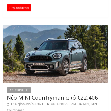
C
Περισσότερα
Y
C
L
E
S
&
M
O
R
E
AYTOKINHTO
Νέο ΜΙΝΙ Countryman από €22.406
,
16 Φεβρουαρίου 2021
AUTOPRESS TEAM
ΜΙΝΙ
ΜΙΝΙ
Countryman