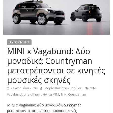
R
E
S
S
AYTOKINHTO
MINI x Vagabund: Δύο
C
μοναδικά Countryman
A
μετατρέπονται σε κινητές
R
S
μουσικές σκηνές
,
M
24 Απριλίου 2026
Μαρία Βατίστα - Βαρίνου
MINI
O
,
,
Vagabund
one-off αυτοκίνητα MINI
ΜΙΝΙ Countryman
T
O
MINI x Vagabund: Δύο μοναδικά Countryman
R
μετατρέπονται σε κινητές μουσικές σκηνές