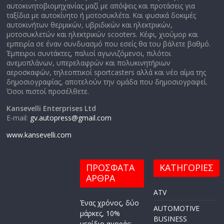
αυτοκινητοβιομηχανίας μαζί με απόψεις και προτάσεις για
ταξίδια με αυτοκίνητο ή μοτοσυκλέτα. Και φυσικά δοκιμές
αυτοκινήτων θερμικών, υβριδικών και ηλεκτρικών,
μοτοσυκλετών και ηλεκτρικών scooters. Κέφι, χιούμορ και
εμπειρία σε έναν συνδυασμό που εσείς θα του βάλετε βαθμό.
Έμπειροι συντάκτες, παλιοί αγωνιζόμενοι, πιλότοι
ανεμοπλάνων, υπερελαφρών και πολυκινητήριων
αεροσκαφών, τηλεοπτικοί sportcasters αλλά και νέο αίμα της
δημοσιογραφίας, αποτελούν την ομάδα που δημοσιογραφεί.
Όσοι πιστοί προσέλθετε.
Kansevelli Enterprises Ltd
E-mail:
gv.autopress@gmail.com
www.kansevelli.com
ΠΡΟΣΦΑΤΑ
ΚΑΤΗΓΟΡΙΕΣ
ΑΡΘΡΑ
ATV
Ένας χρόνος, δύο
AUTOMOTIVE
μάρκες, 10%
BUSINESS
μερίδιο αγοράς: