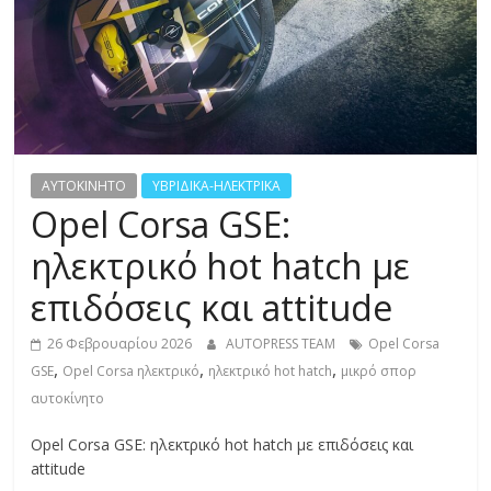
R
E
S
S
AYTOKINHTO
ΥΒΡΙΔΙΚΑ-ΗΛΕΚΤΡΙΚΑ
Opel Corsa GSE:
C
ηλεκτρικό hot hatch με
A
R
επιδόσεις και attitude
S
26 Φεβρουαρίου 2026
AUTOPRESS TEAM
Opel Corsa
,
,
,
,
M
GSE
Opel Corsa ηλεκτρικό
ηλεκτρικό hot hatch
μικρό σπορ
O
αυτοκίνητο
T
Opel Corsa GSE: ηλεκτρικό hot hatch με επιδόσεις και
O
attitude
R