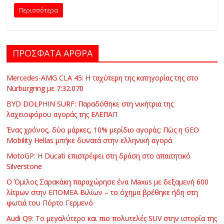
C
Περισσότερα
Y
C
L
ΠΡΟΣΦΑΤΑ ΑΡΘΡΑ
E
S
&
Mercedes-AMG CLA 45: Η ταχύτερη της κατηγορίας της στο
Nürburgring με 7:32.070
M
O
BYD DOLPHIN SURF: Παραδόθηκε στη νικήτρια της
R
λαχειοφόρου αγοράς της ΕΛΕΠΑΠ
E
Ένας χρόνος, δύο μάρκες, 10% μερίδιο αγοράς: Πώς η GEO
Mobility Hellas μπήκε δυνατά στην ελληνική αγορά
MotoGP: Η Ducati επιστρέφει στη δράση στο απαιτητικό
Silverstone
Ο Όμιλος Σαρακάκη παραχώρησε ένα Maxus με δεξαμενή 600
λίτρων στην ΕΠΟΜΕΑ Βιλίων – το όχημα βρέθηκε ήδη στη
φωτιά του Πόρτο Γερμενό
Audi Q9: Το μεγαλύτερο και πιο πολυτελές SUV στην ιστορία της