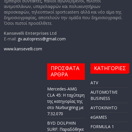
Έμπειροι συντάκτες, παλιοί αγωνιζόμενοι, πιλότοι
ανεμοπλάνων, υπερελαφρών και πολυκινητήριων
αεροσκαφών, τηλεοπτικοί sportcasters αλλά και νέο αίμα της
δημοσιογραφίας, αποτελούν την ομάδα που δημοσιογραφεί.
Όσοι πιστοί προσέλθετε.
Kansevelli Enterprises Ltd
E-mail:
gv.autopress@gmail.com
www.kansevelli.com
ΠΡΟΣΦΑΤΑ
ΚΑΤΗΓΟΡΙΕΣ
ΑΡΘΡΑ
ATV
Mercedes-AMG
AUTOMOTIVE
CLA 45: Η ταχύτερη
BUSINESS
της κατηγορίας της
στο Nürburgring με
AYTOKINHTO
7:32.070
eGAMES
BYD DOLPHIN
FORMULA 1
SURF: Παραδόθηκε