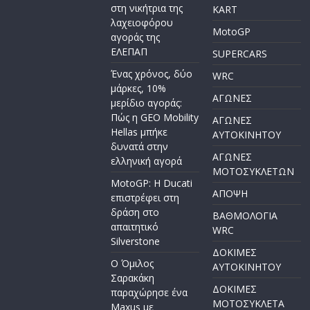
στη νικήτρια της
KART
λαχειοφόρου
MotoGP
αγοράς της
ΕΛΕΠΑΠ
SUPERCARS
Ένας χρόνος, δύο
WRC
μάρκες, 10%
ΑΓΩΝΕΣ
μερίδιο αγοράς:
Πώς η GEO Mobility
ΑΓΩΝΕΣ
Hellas μπήκε
AYTOKINHTOY
δυνατά στην
ΑΓΩΝΕΣ
ελληνική αγορά
ΜΟΤΟΣΥΚΛΕΤΩΝ
MotoGP: Η Ducati
ΑΠΟΨΗ
επιστρέφει στη
δράση στο
ΒΑΘΜΟΛΟΓΙΑ
απαιτητικό
WRC
Silverstone
ΔΟΚΙΜΕΣ
Ο Όμιλος
ΑΥΤΟΚΙΝΗΤΟΥ
Σαρακάκη
ΔΟΚΙΜΕΣ
παραχώρησε ένα
ΜΟΤΟΣΥΚΛΕΤΑ
Maxus με