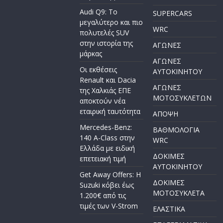
Audi Q9: Το
SUPERCARS
μεγαλύτερο και πιο
WRC
πολυτελές SUV
στην ιστορία της
ΑΓΩΝΕΣ
μάρκας
ΑΓΩΝΕΣ
Οι εκθέσεις
AYTOKINHTOY
Renault και Dacia
ΑΓΩΝΕΣ
της Χαλκιάς ΕΠΕ
ΜΟΤΟΣΥΚΛΕΤΩΝ
αποκτούν νέα
εταιρική ταυτότητα
ΑΠΟΨΗ
Mercedes-Benz:
ΒΑΘΜΟΛΟΓΙΑ
140 A-Class στην
WRC
Ελλάδα με ειδική
ΔΟΚΙΜΕΣ
επετειακή τιμή
ΑΥΤΟΚΙΝΗΤΟΥ
Get Away Offers: Η
ΔΟΚΙΜΕΣ
Suzuki κόβει έως
ΜΟΤΟΣΥΚΛΕΤΑ
1.200€ από τις
τιμές των V-Strom
ΕΛΑΣΤΙΚΑ