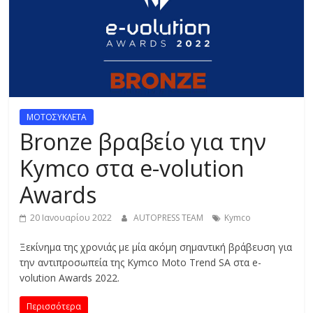
R
E
S
S
ΜΟΤΟΣΥΚΛΕΤΑ
Bronze βραβείo για την
C
Κymco στα e-volution
A
Awards
R
S
20 Ιανουαρίου 2022
AUTOPRESS TEAM
Κymco
,
M
Ξεκίνημα της χρονιάς με μία ακόμη σημαντική βράβευση για
O
την αντιπροσωπεία της Kymco Moto Trend SA στα e-
T
volution Awards 2022.
O
R
Περισσότερα