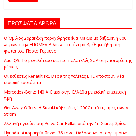
C
Y
C
ΠΡΟΣΦΑΤΑ ΑΡΘΡΑ
L
E
Ο Όμιλος Σαρακάκη παραχώρησε ένα Maxus με δεξαμενή 600
S
λίτρων στην ΕΠΟΜΕΑ Βιλίων – το όχημα βρέθηκε ήδη στη
&
φωτιά του Πόρτο Γερμενό
M
Audi Q9: Το μεγαλύτερο και πιο πολυτελές SUV στην ιστορία της
O
μάρκας
R
Οι εκθέσεις Renault και Dacia της Χαλκιάς ΕΠΕ αποκτούν νέα
E
εταιρική ταυτότητα
Mercedes-Benz: 140 A-Class στην Ελλάδα με ειδική επετειακή
τιμή
Get Away Offers: Η Suzuki κόβει έως 1.200€ από τις τιμές των V-
Strom
Αλλαγή ηγεσίας στη Volvo Car Hellas από την 1η Σεπτεμβρίου
Hyundai: Απομακρύνθηκαν 36 τόνοι θαλάσσιων απορριμμάτων