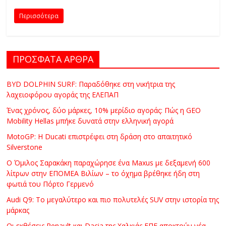
C
Περισσότερα
Y
C
L
E
ΠΡΟΣΦΑΤΑ ΑΡΘΡΑ
S
&
BYD DOLPHIN SURF: Παραδόθηκε στη νικήτρια της
M
λαχειοφόρου αγοράς της ΕΛΕΠΑΠ
O
Ένας χρόνος, δύο μάρκες, 10% μερίδιο αγοράς: Πώς η GEO
R
Mobility Hellas μπήκε δυνατά στην ελληνική αγορά
E
MotoGP: Η Ducati επιστρέφει στη δράση στο απαιτητικό
Silverstone
Ο Όμιλος Σαρακάκη παραχώρησε ένα Maxus με δεξαμενή 600
λίτρων στην ΕΠΟΜΕΑ Βιλίων – το όχημα βρέθηκε ήδη στη
φωτιά του Πόρτο Γερμενό
Audi Q9: Το μεγαλύτερο και πιο πολυτελές SUV στην ιστορία της
μάρκας
Οι εκθέσεις Renault και Dacia της Χαλκιάς ΕΠΕ αποκτούν νέα