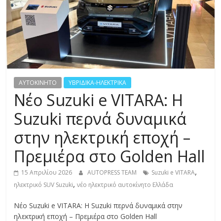
R
E
S
S
AYTOKINHTO
ΥΒΡΙΔΙΚΑ-ΗΛΕΚΤΡΙΚΑ
Νέο Suzuki e VITARA: Η
C
Suzuki περνά δυναμικά
A
στην ηλεκτρική εποχή –
R
S
Πρεμιέρα στο Golden Hall
,
M
,
15 Απριλίου 2026
AUTOPRESS TEAM
Suzuki e VITARA
O
,
ηλεκτρικό SUV Suzuki
νέο ηλεκτρικό αυτοκίνητο Ελλάδα
T
O
Νέο Suzuki e VITARA: Η Suzuki περνά δυναμικά στην
R
ηλεκτρική εποχή – Πρεμιέρα στο Golden Hall