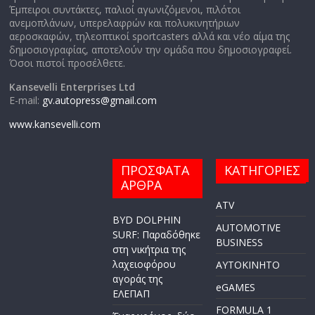
Έμπειροι συντάκτες, παλιοί αγωνιζόμενοι, πιλότοι
ανεμοπλάνων, υπερελαφρών και πολυκινητήριων
αεροσκαφών, τηλεοπτικοί sportcasters αλλά και νέο αίμα της
δημοσιογραφίας, αποτελούν την ομάδα που δημοσιογραφεί.
Όσοι πιστοί προσέλθετε.
Kansevelli Enterprises Ltd
E-mail:
gv.autopress@gmail.com
www.kansevelli.com
ΠΡΟΣΦΑΤΑ
ΚΑΤΗΓΟΡΙΕΣ
ΑΡΘΡΑ
ATV
BYD DOLPHIN
AUTOMOTIVE
SURF: Παραδόθηκε
BUSINESS
στη νικήτρια της
λαχειοφόρου
AYTOKINHTO
αγοράς της
eGAMES
ΕΛΕΠΑΠ
FORMULA 1