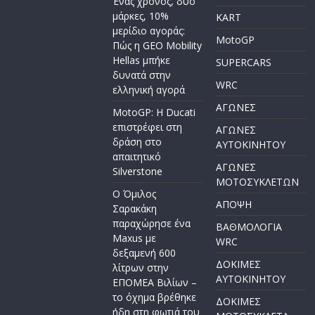
Ένας χρόνος, δύο
μάρκες, 10%
KART
μερίδιο αγοράς:
MotoGP
Πώς η GEO Mobility
Hellas μπήκε
SUPERCARS
δυνατά στην
WRC
ελληνική αγορά
ΑΓΩΝΕΣ
MotoGP: Η Ducati
επιστρέφει στη
ΑΓΩΝΕΣ
δράση στο
AYTOKINHTOY
απαιτητικό
ΑΓΩΝΕΣ
Silverstone
ΜΟΤΟΣΥΚΛΕΤΩΝ
Ο Όμιλος
ΑΠΟΨΗ
Σαρακάκη
παραχώρησε ένα
ΒΑΘΜΟΛΟΓΙΑ
Maxus με
WRC
δεξαμενή 600
ΔΟΚΙΜΕΣ
λίτρων στην
ΑΥΤΟΚΙΝΗΤΟΥ
ΕΠΟΜΕΑ Βιλίων –
το όχημα βρέθηκε
ΔΟΚΙΜΕΣ
ήδη στη φωτιά του