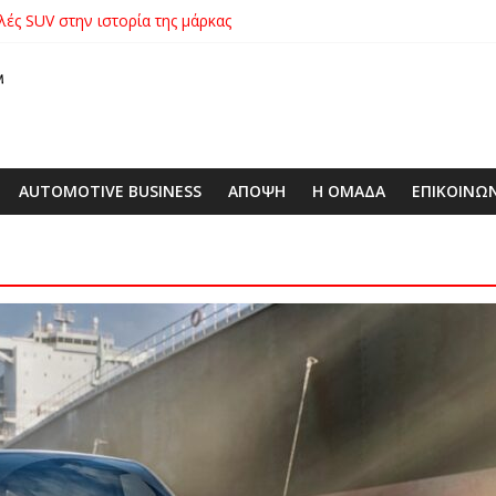
λές SUV στην ιστορία της μάρκας
ικήτρια της λαχειοφόρου αγοράς της ΕΛΕΠΑΠ
αγοράς: Πώς η GEO Mobility Hellas μπήκε δυνατά στην ελληνική αγο
 στο απαιτητικό Silverstone
xus με δεξαμενή 600 λίτρων στην ΕΠΟΜΕΑ Βιλίων – το όχημα βρέ
AUTOMOTIVE BUSINESS
ΑΠΟΨΗ
Η ΟΜΑΔΑ
ΕΠΙΚΟΙΝΩ