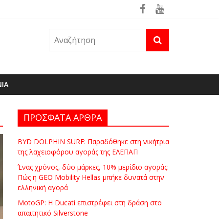
ρά
θηκε ήδη στη φωτιά του Πόρτο Γερμενό
ΝΙΑ
ΠΡΟΣΦΑΤΑ ΑΡΘΡΑ
BYD DOLPHIN SURF: Παραδόθηκε στη νικήτρια
της λαχειοφόρου αγοράς της ΕΛΕΠΑΠ
Ένας χρόνος, δύο μάρκες, 10% μερίδιο αγοράς:
Πώς η GEO Mobility Hellas μπήκε δυνατά στην
ελληνική αγορά
MotoGP: Η Ducati επιστρέφει στη δράση στο
απαιτητικό Silverstone