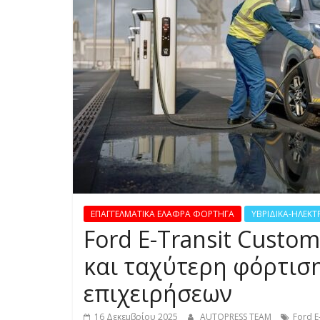
S
S
C
A
R
S
,
M
O
T
ΕΠΑΓΓΕΛΜΑΤΙΚΑ ΕΛΑΦΡΑ ΦΟΡΤΗΓΑ
ΥΒΡΙΔΙΚΑ-ΗΛΕΚΤ
O
Ford E-Transit Custo
R
C
και ταχύτερη φόρτιση
Y
επιχειρήσεων
C
L
16 Δεκεμβρίου 2025
AUTOPRESS TEAM
Ford E