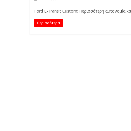
E
S
Ford E-Transit Custom: Περισσότερη αυτονομία κα
&
M
Περισσότερα
O
R
E