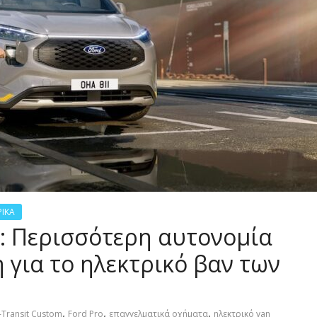
ΡΙΚΑ
m: Περισσότερη αυτονομία
 για το ηλεκτρικό βαν των
,
,
,
-Transit Custom
Ford Pro
επαγγελματικά οχήματα
ηλεκτρικό van