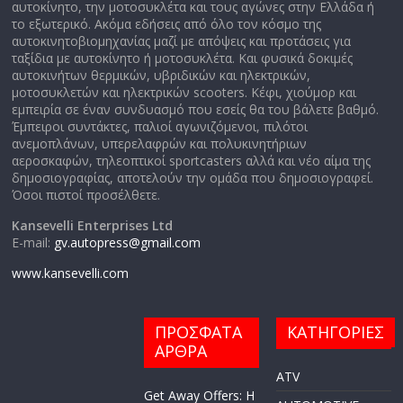
αυτοκίνητο, την μοτοσυκλέτα και τους αγώνες στην Ελλάδα ή
το εξωτερικό. Ακόμα εδήσεις από όλο τον κόσμο της
αυτοκινητοβιομηχανίας μαζί με απόψεις και προτάσεις για
ταξίδια με αυτοκίνητο ή μοτοσυκλέτα. Και φυσικά δοκιμές
αυτοκινήτων θερμικών, υβριδικών και ηλεκτρικών,
μοτοσυκλετών και ηλεκτρικών scooters. Κέφι, χιούμορ και
εμπειρία σε έναν συνδυασμό που εσείς θα του βάλετε βαθμό.
Έμπειροι συντάκτες, παλιοί αγωνιζόμενοι, πιλότοι
ανεμοπλάνων, υπερελαφρών και πολυκινητήριων
αεροσκαφών, τηλεοπτικοί sportcasters αλλά και νέο αίμα της
δημοσιογραφίας, αποτελούν την ομάδα που δημοσιογραφεί.
Όσοι πιστοί προσέλθετε.
Kansevelli Enterprises Ltd
E-mail:
gv.autopress@gmail.com
www.kansevelli.com
ΠΡΟΣΦΑΤΑ
ΚΑΤΗΓΟΡΙΕΣ
ΑΡΘΡΑ
ATV
Get Away Offers: Η