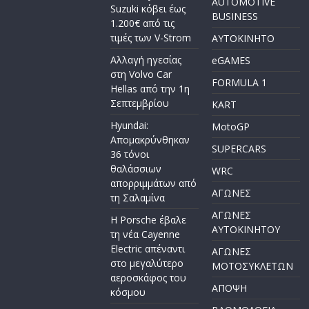
AUTOMOTIVE
Suzuki κόβει έως
BUSINESS
1.200€ από τις
τιμές των V-Strom
AYTOKINHTO
Αλλαγή ηγεσίας
eGAMES
στη Volvo Car
FORMULA 1
Hellas από την 1η
Σεπτεμβρίου
KART
Hyundai:
MotoGP
Απομακρύνθηκαν
SUPERCARS
36 τόνοι
θαλάσσιων
WRC
απορριμμάτων από
ΑΓΩΝΕΣ
τη Σαλαμίνα
ΑΓΩΝΕΣ
Η Porsche έβαλε
AYTOKINHTOY
τη νέα Cayenne
Electric απέναντι
ΑΓΩΝΕΣ
στο μεγαλύτερο
ΜΟΤΟΣΥΚΛΕΤΩΝ
αεροσκάφος του
ΑΠΟΨΗ
κόσμου