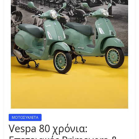
R
E
S
S
C
A
R
S
,
M
O
ΜΟΤΟΣΥΚΛΕΤΑ
T
Vespa 80 χρόνια:
O
R