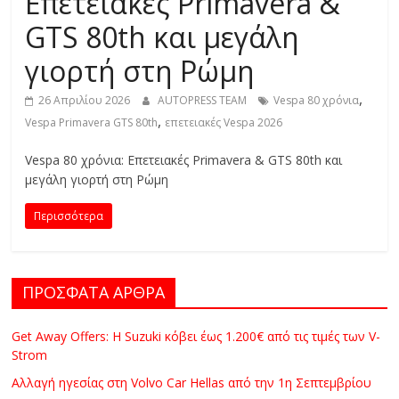
Επετειακές Primavera &
C
GTS 80th και μεγάλη
Y
C
γιορτή στη Ρώμη
L
E
,
26 Απριλίου 2026
AUTOPRESS TEAM
Vespa 80 χρόνια
S
,
Vespa Primavera GTS 80th
επετειακές Vespa 2026
&
M
Vespa 80 χρόνια: Επετειακές Primavera & GTS 80th και
μεγάλη γιορτή στη Ρώμη
O
R
Περισσότερα
E
ΠΡΟΣΦΑΤΑ ΑΡΘΡΑ
Get Away Offers: Η Suzuki κόβει έως 1.200€ από τις τιμές των V-
Strom
Αλλαγή ηγεσίας στη Volvo Car Hellas από την 1η Σεπτεμβρίου