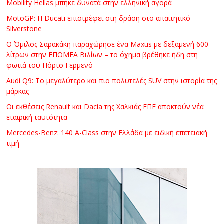
Mobility Hellas μπήκε δυνατά στην ελληνική αγορά
C
Y
MotoGP: Η Ducati επιστρέφει στη δράση στο απαιτητικό
Silverstone
C
L
Ο Όμιλος Σαρακάκη παραχώρησε ένα Maxus με δεξαμενή 600
E
λίτρων στην ΕΠΟΜΕΑ Βιλίων – το όχημα βρέθηκε ήδη στη
φωτιά του Πόρτο Γερμενό
S
&
Audi Q9: Το μεγαλύτερο και πιο πολυτελές SUV στην ιστορία της
M
μάρκας
O
Οι εκθέσεις Renault και Dacia της Χαλκιάς ΕΠΕ αποκτούν νέα
R
εταιρική ταυτότητα
E
Mercedes-Benz: 140 A-Class στην Ελλάδα με ειδική επετειακή
τιμή