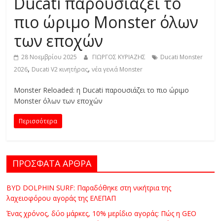
R
Ducati παρουσιάζει το
πιο ώριμο Monster όλων
E
των εποχών
S
28 Νοεμβρίου 2025
ΓΙΩΡΓΟΣ ΚΥΡΙΑΖΗΣ
Ducati Monster
,
,
2026
Ducati V2 κινητήρας
νέα γενιά Monster
S
Monster Reloaded: η Ducati παρουσιάζει το πιο ώριμο
Monster όλων των εποχών
C
A
Περισσότερα
R
S
,
ΠΡΟΣΦΑΤΑ ΑΡΘΡΑ
M
O
BYD DOLPHIN SURF: Παραδόθηκε στη νικήτρια της
T
λαχειοφόρου αγοράς της ΕΛΕΠΑΠ
O
Ένας χρόνος, δύο μάρκες, 10% μερίδιο αγοράς: Πώς η GEO
R