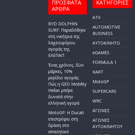
ΠΡΟΣΦΑΤΑ
ΚΑΤΗΓΟΡΙΕΣ
ΑΡΘΡΑ
ATV
BYD DOLPHIN
AUTOMOTIVE
SURF: Παραδόθηκε
BUSINESS
στη νικήτρια της
λαχειοφόρου
AYTOKINHTO
αγοράς της
eGAMES
ΕΛΕΠΑΠ
FORMULA 1
Ένας χρόνος, δύο
μάρκες, 10%
KART
μερίδιο αγοράς:
MotoGP
Πώς η GEO Mobility
Hellas μπήκε
SUPERCARS
δυνατά στην
WRC
ελληνική αγορά
ΑΓΩΝΕΣ
MotoGP: Η Ducati
επιστρέφει στη
ΑΓΩΝΕΣ
δράση στο
AYTOKINHTOY
απαιτητικό