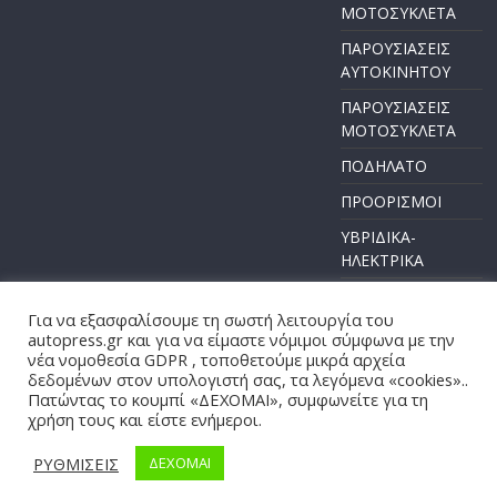
ΜΟΤΟΣΥΚΛΕΤΑ
ΠΑΡΟΥΣΙΑΣΕΙΣ
ΑΥΤΟΚΙΝΗΤΟΥ
ΠΑΡΟΥΣΙΑΣΕΙΣ
ΜΟΤΟΣΥΚΛΕΤΑ
ΠΟΔΗΛΑΤΟ
ΠΡΟΟΡΙΣΜΟΙ
ΥΒΡΙΔΙΚΑ-
ΗΛΕΚΤΡΙΚΑ
Για να εξασφαλίσουμε τη σωστή λειτουργία του
autopress.gr και για να είμαστε νόμιμοι σύμφωνα με την
νέα νομοθεσία GDPR , τοποθετούμε μικρά αρχεία
Πνευματικά Δικαιώματα © 2026
AUTOPRESS
. Τα πνευματικά
δεδομένων στον υπολογιστή σας, τα λεγόμενα «cookies»..
δικαιώματα προστατεύονται.
Πατώντας το κουμπί «ΔΕΧΟΜΑΙ», συμφωνείτε για τη
χρήση τους και είστε ενήμεροι.
Θέμα:
ColorMag
από ThemeGrill. Κατασκευασμένο με
WordPress
.
ΡΥΘΜΙΣΕΙΣ
ΔΕΧΟΜΑΙ