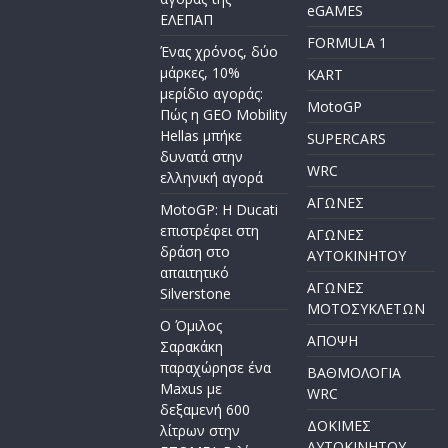
eGAMES
ΕΛΕΠΑΠ
FORMULA 1
Ένας χρόνος, δύο
μάρκες, 10%
KART
μερίδιο αγοράς:
MotoGP
Πώς η GEO Mobility
Hellas μπήκε
SUPERCARS
δυνατά στην
WRC
ελληνική αγορά
ΑΓΩΝΕΣ
MotoGP: Η Ducati
επιστρέφει στη
ΑΓΩΝΕΣ
δράση στο
AYTOKINHTOY
απαιτητικό
ΑΓΩΝΕΣ
Silverstone
ΜΟΤΟΣΥΚΛΕΤΩΝ
Ο Όμιλος
ΑΠΟΨΗ
Σαρακάκη
παραχώρησε ένα
ΒΑΘΜΟΛΟΓΙΑ
Maxus με
WRC
δεξαμενή 600
ΔΟΚΙΜΕΣ
λίτρων στην
ΑΥΤΟΚΙΝΗΤΟΥ