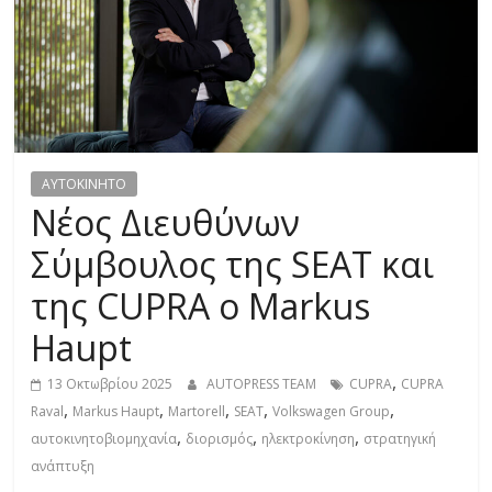
R
E
S
S
AYTOKINHTO
Νέος Διευθύνων
C
Σύμβουλος της SEAT και
A
της CUPRA ο Markus
R
S
Haupt
,
M
,
13 Οκτωβρίου 2025
AUTOPRESS TEAM
CUPRA
CUPRA
O
,
,
,
,
,
Raval
Markus Haupt
Martorell
SEAT
Volkswagen Group
T
,
,
,
αυτοκινητοβιομηχανία
διορισμός
ηλεκτροκίνηση
στρατηγική
O
ανάπτυξη
R