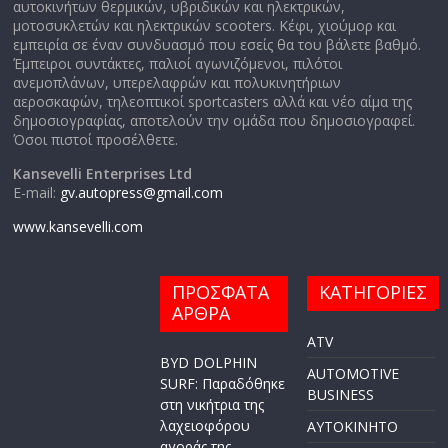
αυτοκινήτων θερμικών, υβριδικών και ηλεκτρικών,
μοτοσυκλετών και ηλεκτρικών scooters. Κέφι, χιούμορ και
εμπειρία σε έναν συνδυασμό που εσείς θα του βάλετε βαθμό.
Έμπειροι συντάκτες, παλιοί αγωνιζόμενοι, πιλότοι
ανεμοπλάνων, υπερελαφρών και πολυκινητήριων
αεροσκαφών, τηλεοπτικοί sportcasters αλλά και νέο αίμα της
δημοσιογραφίας, αποτελούν την ομάδα που δημοσιογραφεί.
Όσοι πιστοί προσέλθετε.
Kansevelli Enterprises Ltd
E-mail:
gv.autopress@gmail.com
www.kansevelli.com
ΠΡΟΣΦΑΤΑ
ΚΑΤΗΓΟΡΙΕΣ
ΑΡΘΡΑ
ATV
BYD DOLPHIN
AUTOMOTIVE
SURF: Παραδόθηκε
BUSINESS
στη νικήτρια της
λαχειοφόρου
AYTOKINHTO
αγοράς της