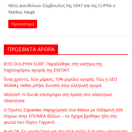
C
Νέος Διευθύνων Σύμβουλος της SEAT και της CUPRA ο
Y
Markus Haupt
C
Περισσότερα
L
E
S
&
ΠΡΟΣΦΑΤΑ ΑΡΘΡΑ
M
O
BYD DOLPHIN SURF: Παραδόθηκε στη νικήτρια της
R
λαχειοφόρου αγοράς της ΕΛΕΠΑΠ
E
Ένας χρόνος, δύο μάρκες, 10% μερίδιο αγοράς: Πώς η GEO
Mobility Hellas μπήκε δυνατά στην ελληνική αγορά
MotoGP: Η Ducati επιστρέφει στη δράση στο απαιτητικό
Silverstone
Ο Όμιλος Σαρακάκη παραχώρησε ένα Maxus με δεξαμενή 600
λίτρων στην ΕΠΟΜΕΑ Βιλίων – το όχημα βρέθηκε ήδη στη
φωτιά του Πόρτο Γερμενό
Audi Q9: Το μεγαλύτερο και πιο πολυτελές SUV στην ιστορία της