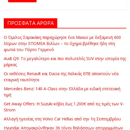
C
Y
C
ΠΡΟΣΦΑΤΑ ΑΡΘΡΑ
L
E
Ο Όμιλος Σαρακάκη παραχώρησε ένα Maxus με δεξαμενή 600
S
λίτρων στην ΕΠΟΜΕΑ Βιλίων – το όχημα βρέθηκε ήδη στη
&
φωτιά του Πόρτο Γερμενό
M
Audi Q9: Το μεγαλύτερο και πιο πολυτελές SUV στην ιστορία της
O
μάρκας
R
E
Οι εκθέσεις Renault και Dacia της Χαλκιάς ΕΠΕ αποκτούν νέα
εταιρική ταυτότητα
Mercedes-Benz: 140 A-Class στην Ελλάδα με ειδική επετειακή
τιμή
Get Away Offers: Η Suzuki κόβει έως 1.200€ από τις τιμές των V-
Strom
Αλλαγή ηγεσίας στη Volvo Car Hellas από την 1η Σεπτεμβρίου
Hyundai: Απομακρύνθηκαν 36 τόνοι θαλάσσιων απορριμμάτων