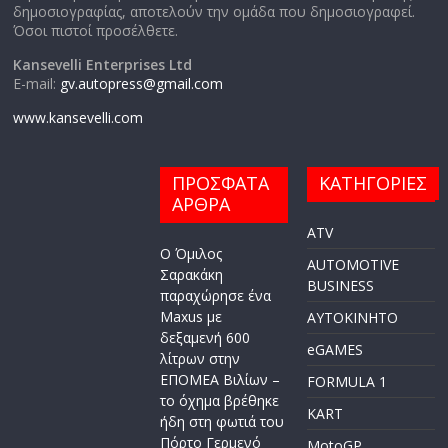
δημοσιογραφίας, αποτελούν την ομάδα που δημοσιογραφεί.
Όσοι πιστοί προσέλθετε.
Kansevelli Enterprises Ltd
E-mail:
gv.autopress@gmail.com
www.kansevelli.com
ΠΡΟΣΦΑΤΑ
ΚΑΤΗΓΟΡΙΕΣ
ΑΡΘΡΑ
ATV
Ο Όμιλος
AUTOMOTIVE
Σαρακάκη
BUSINESS
παραχώρησε ένα
Maxus με
AYTOKINHTO
δεξαμενή 600
eGAMES
λίτρων στην
ΕΠΟΜΕΑ Βιλίων –
FORMULA 1
το όχημα βρέθηκε
KART
ήδη στη φωτιά του
Πόρτο Γερμενό
MotoGP