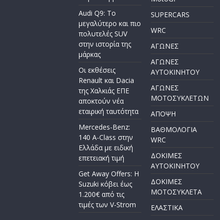
Audi Q9: Το
SUPERCARS
μεγαλύτερο και πιο
WRC
πολυτελές SUV
στην ιστορία της
ΑΓΩΝΕΣ
μάρκας
ΑΓΩΝΕΣ
Οι εκθέσεις
AYTOKINHTOY
Renault και Dacia
ΑΓΩΝΕΣ
της Χαλκιάς ΕΠΕ
ΜΟΤΟΣΥΚΛΕΤΩΝ
αποκτούν νέα
εταιρική ταυτότητα
ΑΠΟΨΗ
Mercedes-Benz:
ΒΑΘΜΟΛΟΓΙΑ
140 A-Class στην
WRC
Ελλάδα με ειδική
ΔΟΚΙΜΕΣ
επετειακή τιμή
ΑΥΤΟΚΙΝΗΤΟΥ
Get Away Offers: Η
ΔΟΚΙΜΕΣ
Suzuki κόβει έως
ΜΟΤΟΣΥΚΛΕΤΑ
1.200€ από τις
τιμές των V-Strom
ΕΛΑΣΤΙΚΑ