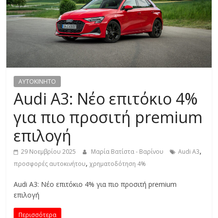
R
E
S
S
AYTOKINHTO
Audi A3: Νέο επιτόκιο 4%
C
για πιο προσιτή premium
A
επιλογή
R
S
,
29 Νοεμβρίου 2025
Μαρία Βατίστα - Βαρίνου
Audi A3
,
,
προσφορές αυτοκινήτου
χρηματοδότηση 4%
M
O
Audi A3: Νέο επιτόκιο 4% για πιο προσιτή premium
T
επιλογή
O
R
Περισσότερα