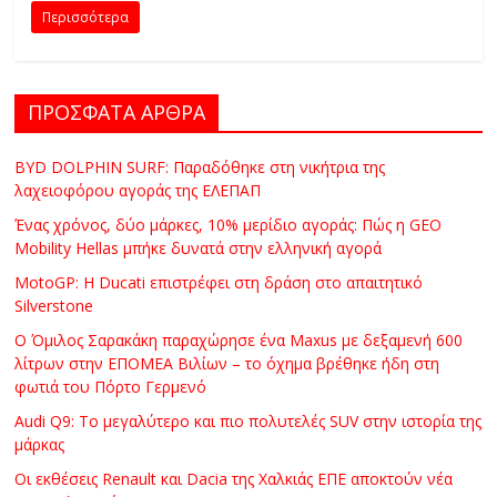
C
Περισσότερα
Y
C
L
ΠΡΟΣΦΑΤΑ ΑΡΘΡΑ
E
S
BYD DOLPHIN SURF: Παραδόθηκε στη νικήτρια της
&
λαχειοφόρου αγοράς της ΕΛΕΠΑΠ
M
Ένας χρόνος, δύο μάρκες, 10% μερίδιο αγοράς: Πώς η GEO
O
Mobility Hellas μπήκε δυνατά στην ελληνική αγορά
R
E
MotoGP: Η Ducati επιστρέφει στη δράση στο απαιτητικό
Silverstone
Ο Όμιλος Σαρακάκη παραχώρησε ένα Maxus με δεξαμενή 600
λίτρων στην ΕΠΟΜΕΑ Βιλίων – το όχημα βρέθηκε ήδη στη
φωτιά του Πόρτο Γερμενό
Audi Q9: Το μεγαλύτερο και πιο πολυτελές SUV στην ιστορία της
μάρκας
Οι εκθέσεις Renault και Dacia της Χαλκιάς ΕΠΕ αποκτούν νέα