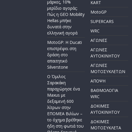
μάρκες, 10%
KART
μερίδιο αγοράς:
MotoGP
Πώς η GEO Mobility
Hellas μπήκε
SUPERCARS
δυνατά στην
WRC
ελληνική αγορά
ΑΓΩΝΕΣ
MotoGP: Η Ducati
επιστρέφει στη
ΑΓΩΝΕΣ
δράση στο
AYTOKINHTOY
απαιτητικό
ΑΓΩΝΕΣ
Silverstone
ΜΟΤΟΣΥΚΛΕΤΩΝ
Ο Όμιλος
ΑΠΟΨΗ
Σαρακάκη
παραχώρησε ένα
ΒΑΘΜΟΛΟΓΙΑ
Maxus με
WRC
δεξαμενή 600
ΔΟΚΙΜΕΣ
λίτρων στην
ΑΥΤΟΚΙΝΗΤΟΥ
ΕΠΟΜΕΑ Βιλίων –
το όχημα βρέθηκε
ΔΟΚΙΜΕΣ
ήδη στη φωτιά του
ΜΟΤΟΣΥΚΛΕΤΑ