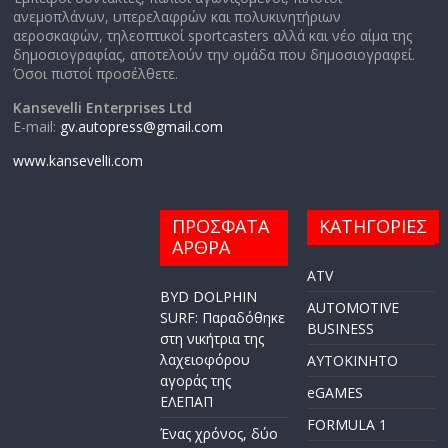
ανεμοπλάνων, υπερελαφρών και πολυκινητήριων
αεροσκαφών, τηλεοπτικοί sportcasters αλλά και νέο αίμα της
δημοσιογραφίας, αποτελούν την ομάδα που δημοσιογραφεί.
Όσοι πιστοί προσέλθετε.
Kansevelli Enterprises Ltd
E-mail:
gv.autopress@gmail.com
www.kansevelli.com
ΠΡΟΣΦΑΤΑ
ΚΑΤΗΓΟΡΙΕΣ
ΑΡΘΡΑ
ATV
BYD DOLPHIN
AUTOMOTIVE
SURF: Παραδόθηκε
BUSINESS
στη νικήτρια της
λαχειοφόρου
AYTOKINHTO
αγοράς της
eGAMES
ΕΛΕΠΑΠ
FORMULA 1
Ένας χρόνος, δύο