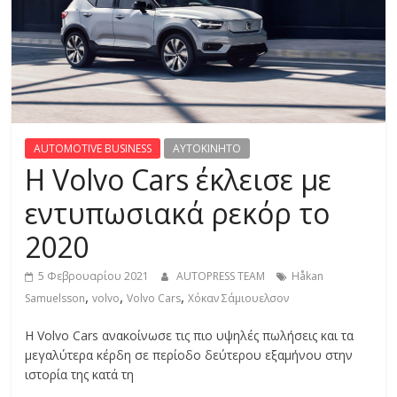
R
E
S
S
AUTOMOTIVE BUSINESS
AYTOKINHTO
Η Volvo Cars έκλεισε με
C
εντυπωσιακά ρεκόρ το
A
2020
R
S
5 Φεβρουαρίου 2021
AUTOPRESS TEAM
Håkan
,
,
,
,
Samuelsson
volvo
Volvo Cars
Χόκαν Σάμιουελσον
M
O
Η Volvo Cars ανακοίνωσε τις πιο υψηλές πωλήσεις και τα
T
μεγαλύτερα κέρδη σε περίοδο δεύτερου εξαμήνου στην
O
ιστορία της κατά τη
R